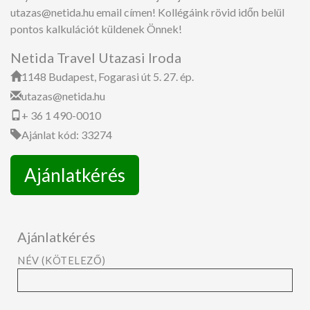
utazas@netida.hu email címen! Kollégáink rövid időn belül
pontos kalkulációt küldenek Önnek!
Netida Travel Utazasi Iroda
1148 Budapest, Fogarasi út 5. 27. ép.
utazas@netida.hu
+ 36 1 490-0010
Ajánlat kód: 33274
Ajánlatkérés
Ajánlatkérés
NÉV (KÖTELEZŐ)