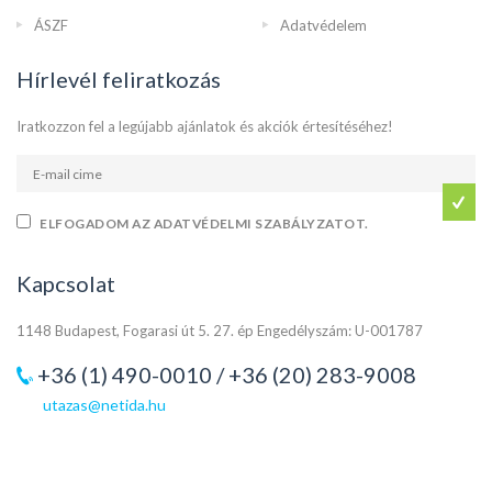
ÁSZF
Adatvédelem
Hírlevél feliratkozás
Iratkozzon fel a legújabb ajánlatok és akciók értesítéséhez!
ELFOGADOM AZ ADATVÉDELMI SZABÁLYZATOT.
Kapcsolat
1148 Budapest, Fogarasi út 5. 27. ép Engedélyszám: U-001787
+36 (1) 490-0010 / +36 (20) 283-9008
utazas@netida.hu