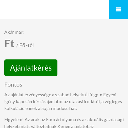
Akár már:
Ft
/ Fő -től
Ajánlatkérés
Fontos
Az ajánlat érvényessége a szabad helyektől függ • Egyéni
igény kapcsán kérj árajánlatot az utazási irodától, a végleges
kalkuláció ennek alapján módosulhat.
Figyelem! Az árak az Euró árfolyama és az aktuális gazdasági
helyzet miatt változhatnak.Kérjen ajánlatot az