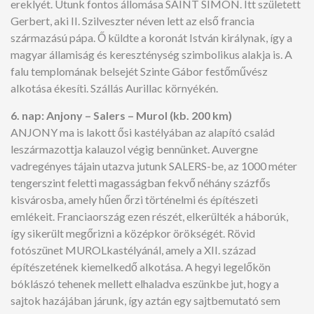
ereklyét. Utunk fontos állomása SAINT SIMON. Itt született
Gerbert, aki II. Szilveszter néven lett az első francia
származású pápa. Ő küldte a koronát István királynak, így a
magyar államiság és kereszténység szimbolikus alakja is. A
falu templomának belsejét Szinte Gábor festőművész
alkotása ékesíti. Szállás Aurillac környékén.
6. nap: Anjony – Salers – Murol (kb. 200 km)
ANJONY ma is lakott ősi kastélyában az alapító család
leszármazottja kalauzol végig bennünket. Auvergne
vadregényes tájain utazva jutunk SALERS-be, az 1000 méter
tengerszint feletti magasságban fekvő néhány százfős
kisvárosba, amely hűen őrzi történelmi és építészeti
emlékeit. Franciaország ezen részét, elkerülték a háborúk,
így sikerült megőrizni a középkor örökségét. Rövid
fotószünet MUROLkastélyánál, amely a XII. század
építészetének kiemelkedő alkotása. A hegyi legelőkön
bóklászó tehenek mellett elhaladva eszünkbe jut, hogy a
sajtok hazájában járunk, így aztán egy sajtbemutató sem