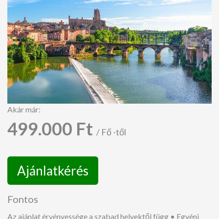
Akár már:
499.000 Ft
/ Fő -től
Ajánlatkérés
Fontos
Az ajánlat érvényessége a szabad helyektől függ • Egyéni