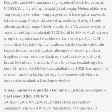
Reggeli után Dél-Franciaország legjelentősebb kolostorát,
MOISSAC világhírű apátságát járjuk végig. Nehéz eldönteni,
hogy maga a templom, vagy a gyönyörű kerengő a nagyobb
látványosság. A legenda szerint az apátságot még a frank
államiság atyja, maga Clovis alapította a VI. század elején, a
ma is látható épület alapjait 1100 körül tették le. ALBI városa
a régió meghatározó települése a Tarn folyó partján. A XIII.
században téglából épült, hatalmas Sainte Cécile katedrális
közvetlen szomszédságában álló egykori érseki palota a
tragikus sorsú Toulouse-Lautrec alkotásainak ad otthont.
Észak felé utazunk tovább. A Lot folyóhoz teszünk egy kis
kerülőt, hiszen CAHORS-ban található az 1308-ban épült híd
a folyón, amely a középkor egyik jelképévé vált. Három
éjszakát maradunk a Dordogne vidékén.
3. nap: Sarlat-la-Canéda – Domme – La Roque-Gageac –
Castelnaud (kb. 100 km)
SARLAT-LA-CANÉDA az „architektúra szabadtéri
múzeuma” írja róla a Knaurs Reiseführer. Méltán viseli a