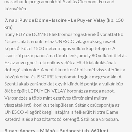
maradhat ki programunkból. Szállás Clermont-Ferrand
környékén.
7. nap: Puy de Dôme– Issoire – Le Puy-en Velay (kb. 150
km)
Irány PUY de DÔME! Elektromos fogaskerekű vonattal kb.
15 perc alatt érünk fel az UNESCO világörökség részét
képező, közel 1500 méter magas vulkán kúp tetejére. A
csúcsról pazar panoráma tárul elénk, amely 80 vulkánt ölel át.
Ez az auvergne-i tektonikus vidék a Föld kialakulásának
dobogós hírnöke. A neolitikum korából ismét visszatérünk a
középkorba, és ISSOIRE templomát fogjuk megcsodálni.A
Szent Jakab zarándoklat egyik kiinduló pontja, a vulkánkúp
ölébe épült LE PUY EN VELAY koronázza meg a napot.
Városnézés a több mint ezeréves történelmi múltra
visszatekintő ikonikus településen. Sétánk csúcspontja az
UNESCO világörökségi listájára is felkerült Notre Dame
katedrális és a hozzátartozó kerengő. Szállás a városban.
8. nap: Annecy – Milánó – Budapest (kb. 660 km)