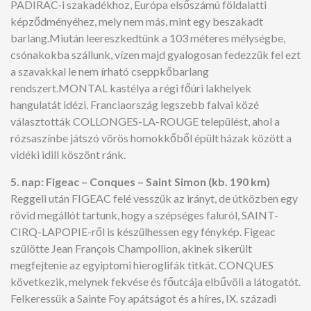
PADIRAC-i szakadékhoz, Európa elsőszámú földalatti
képződményéhez, mely nem más, mint egy beszakadt
barlang.Miután leereszkedtünk a 103 méteres mélységbe,
csónakokba szállunk, vízen majd gyalogosan fedezzük fel ezt
a szavakkal le nem írható cseppkőbarlang
rendszert.MONTAL kastélya a régi főúri lakhelyek
hangulatát idézi. Franciaország legszebb falvai közé
választották COLLONGES-LA-ROUGE települést, ahol a
rózsaszínbe játszó vörös homokkőből épült házak között a
vidéki idill köszönt ránk.
5. nap: Figeac – Conques – Saint Simon (kb. 190 km)
Reggeli után FIGEAC felé vesszük az irányt, de útközben egy
rövid megállót tartunk, hogy a szépséges faluról, SAINT-
CIRQ-LAPOPIE-ről is készülhessen egy fénykép. Figeac
szülötte Jean François Champollion, akinek sikerült
megfejtenie az egyiptomi hieroglifák titkát. CONQUES
következik, melynek fekvése és főutcája elbűvöli a látogatót.
Felkeressük a Sainte Foy apátságot és a híres, IX. századi