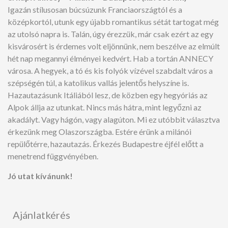
Igazán stílusosan búcsúzunk Franciaországtól és a
középkortól, utunk egy újabb romantikus sétát tartogat még
az utolsó napra is. Talán, úgy érezzük, már csak ezért az egy
kisvárosért is érdemes volt eljönnünk, nem beszélve az elmúlt
hét nap megannyi élményei kedvért. Hab a tortán ANNECY
városa. A hegyek, a tó és kis folyók vízével szabdalt város a
szépségén túl, a katolikus vallás jelentős helyszíne is.
Hazautazásunk Itáliából lesz, de közben egy hegyóriás az
Alpok állja az utunkat. Nincs más hátra, mint legyőzni az
akadályt. Vagy hágón, vagy alagúton. Mi ez utóbbit választva
érkezünk meg Olaszországba. Estére érünk a milánói
repülőtérre, hazautazás. Érkezés Budapestre éjfél előtt a
menetrend függvényében.
Jó utat kívánunk!
Ajánlatkérés