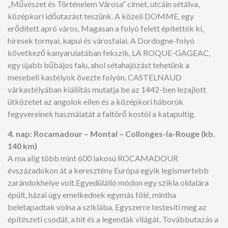
„Művészet és Történelem Városa” címet, utcáin sétálva,
középkori időutazást teszünk. A közeli DOMME, egy
erődített apró város. Magasan a folyó felett építették ki,
híresek tornyai, kapui és városfalai. A Dordogne-folyó
következő kanyarulatában fekszik, LA ROQUE-GAGEAC,
egy újabb bűbájos falu, ahol sétahajózást tehetünk a
mesebeli kastélyok övezte folyón. CASTELNAUD
várkastélyában kiállítás mutatja be az 1442-ben lezajlott
ütközetet az angolok ellen és a középkori háborúk
fegyvereinek használatát a faltörő kostól a katapultig.
4. nap: Rocamadour – Montal – Collonges-la-Rouge (kb.
140 km)
A ma alig több mint 600 lakosú ROCAMADOUR
évszázadokon át a keresztény Európa egyik legismertebb
zarándokhelye volt.Egyedülálló módon egy szikla oldalára
épült, házai úgy emelkednek egymás fölé, mintha
beletapadtak volna a sziklába. Egyszerre testesíti meg az
építészeti csodát, a hit és a legendák világát. Továbbutazás a