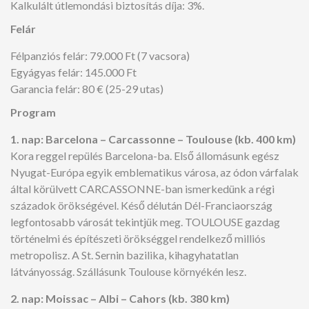
Kalkulált útlemondási biztosítás díja: 3%.
Felár
Félpanziós felár: 79.000 Ft (7 vacsora)
Egyágyas felár: 145.000 Ft
Garancia felár: 80 € (25-29 utas)
Program
1. nap: Barcelona – Carcassonne – Toulouse (kb. 400 km)
Kora reggel repülés Barcelona-ba. Első állomásunk egész
Nyugat-Európa egyik emblematikus városa, az ódon várfalak
által körülvett CARCASSONNE-ban ismerkedünk a régi
századok örökségével. Késő délután Dél-Franciaország
legfontosabb városát tekintjük meg. TOULOUSE gazdag
történelmi és építészeti örökséggel rendelkező milliós
metropolisz. A St. Sernin bazilika, kihagyhatatlan
látványosság. Szállásunk Toulouse környékén lesz.
2. nap: Moissac – Albi – Cahors (kb. 380 km)