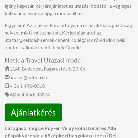
igény kapcsán kérj árajánlatot az utazási irodától, a végleges
kalkuláció ennek alapján módosulhat.
Figyelem! Az árak az Euró árfolyama és az aktuális gazdasági
helyzet miatt változhatnak.Kérjen ajánlatot az
utazas@netida.hu email címen! Kollégáink rövid időn belül
pontos kalkulációt küldenek Önnek!
Netida Travel Utazasi Iroda
1148 Budapest, Fogarasi út 5. 27. ép.
utazas@netida.hu
+ 36 1 490-0010
Ajánlat kód: 33274
Ajánlatkérés
Látogasd meg Le Puy-en Velay kolostorát és Albi
püspökvárosát a középkori hangulatot idéző Dél-