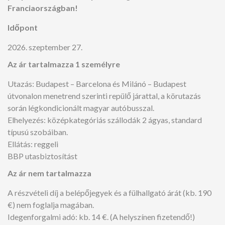
Franciaországban!
Időpont
2026. szeptember 27.
Az ár tartalmazza 1 személyre
Utazás: Budapest – Barcelona és Milánó – Budapest
útvonalon menetrend szerinti repülő járattal, a körutazás
során légkondicionált magyar autóbusszal.
Elhelyezés: középkategóriás szállodák 2 ágyas, standard
típusú szobáiban.
Ellátás: reggeli
BBP utasbiztosítást
Az ár nem tartalmazza
A részvételi díj a belépőjegyek és a fülhallgató árát (kb. 190
€) nem foglalja magában.
Idegenforgalmi adó: kb. 14 €. (A helyszínen fizetendő!)