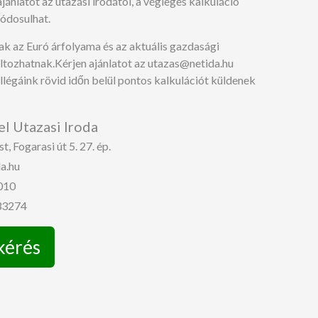
jánlatot az utazási irodától, a végleges kalkuláció
ódosulhat.
ak az Euró árfolyama és az aktuális gazdasági
áltozhatnak.Kérjen ajánlatot az utazas@netida.hu
llégáink rövid időn belül pontos kalkulációt küldenek
el Utazasi Iroda
, Fogarasi út 5. 27. ép.
a.hu
010
 33274
kérés