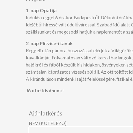
1. nap Opatija
Indulás reggel 6 órakor Budapestről. Délutáni órá
idejéből híressé vált üdülővárossal. Szabad idő alatt O
szállásunkat és megcsodálhatjuk a naplementét a szál
2. nap Plitvice-i tavak
Reggeli után pár óra buszozással elérjük a Világörök
kavalkádját. Folyamatosan változó karsztbarlangok, 
hajókról és fából készült kis hidakon, ösvényeken s
számtalan káprázatos vízesésből áll. Az ott töltött id
A kiránduláson mindenki saját felelősségére, fizikai
Jó utat kívánunk!
Ajánlatkérés
NÉV (KÖTELEZŐ)