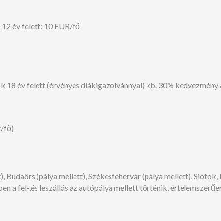
: 12 év felett: 10 EUR/fő
8 év felett (érvényes diákigazolvánnyal) kb. 30% kedvezmény a b
r/fő)
daörs (pálya mellett), Székesfehérvár (pálya mellett), Siófok,
en a fel-,és leszállás az autópálya mellett történik, értelemszer