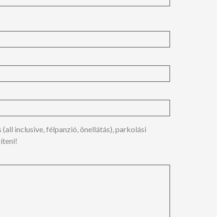
ll inclusive, félpanzió, önellátás), parkolási
íteni!