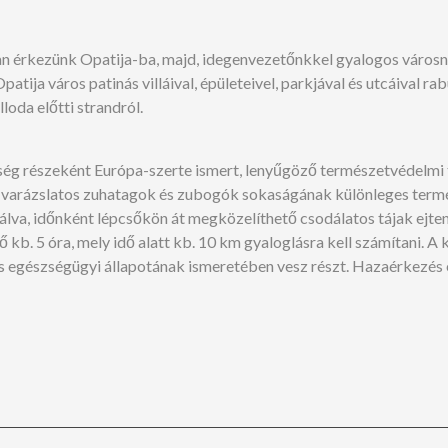
kban érkezünk Opatija-ba, majd, idegenvezetőnkkel gyalogos vár
patija város patinás villáival, épületeivel, parkjával és utcáival r
loda előtti strandról.
ség részeként Európa-szerte ismert, lenyűgöző természetvédelmi te
varázslatos zuhatagok és zubogók sokaságának különleges termész
étálva, időnként lépcsőkön át megközelíthető csodálatos tájak ejt
ő kb. 5 óra, mely idő alatt kb. 10 km gyaloglásra kell számítani. A 
 és egészségügyi állapotának ismeretében vesz részt. Hazaérkezés 