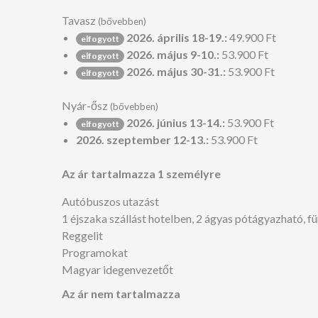
Tavasz
(bővebben)
2026. április 18-19.:
49.900 Ft
elfogyott
2026. május 9-10.:
53.900 Ft
elfogyott
2026. május 30-31.:
53.900 Ft
elfogyott
Nyár-ősz
(bővebben)
2026. június 13-14.:
53.900 Ft
elfogyott
2026. szeptember 12-13.:
53.900 Ft
Az ár tartalmazza 1 személyre
Autóbuszos utazást
1 éjszaka szállást hotelben, 2 ágyas pótágyazható,
Reggelit
Programokat
Magyar idegenvezetőt
Az ár nem tartalmazza