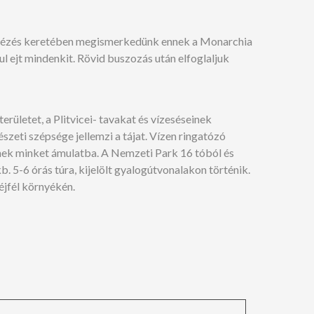
osnézés keretében megismerkedünk ennek a Monarchia
abul ejt mindenkit. Rövid buszozás után elfoglaljuk
rületet, a Plitvicei- tavakat és vízeséseinek
eti szépsége jellemzi a tájat. Vízen ringatózó
enek minket ámulatba. A Nemzeti Park 16 tóból és
kb. 5-6 órás túra, kijelölt gyalogútvonalakon történik.
éjfél környékén.