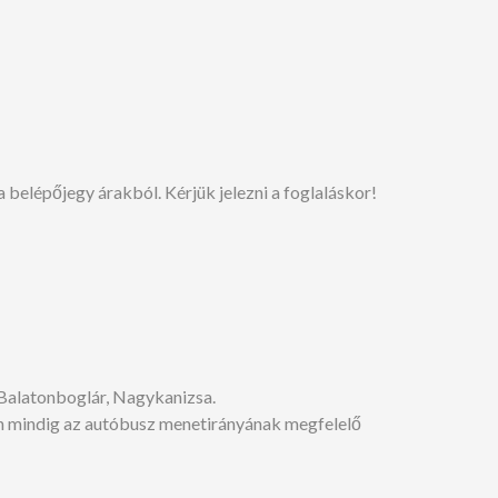
elépőjegy árakból. Kérjük jelezni a foglaláskor!
 Balatonboglár, Nagykanizsa.
űen mindig az autóbusz menetirányának megfelelő