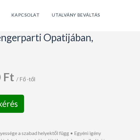
KAPCSOLAT
UTALVÁNY BEVÁLTÁS
tengerparti Opatijában,
 Ft
/ Fő -től
kérés
nyessége a szabad helyektől függ • Egyéni igény