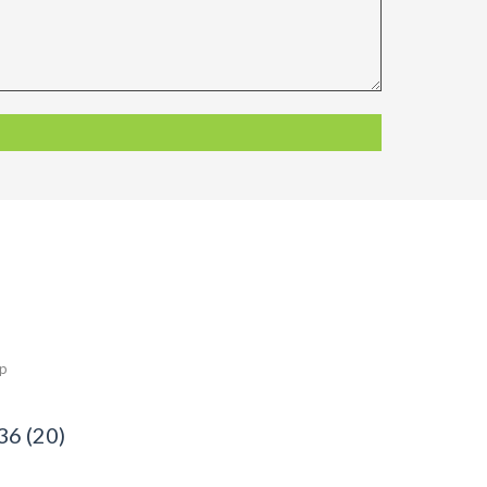
ép
36 (20)