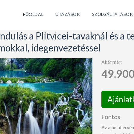
FŐOLDAL
UTAZÁSOK
SZOLGÁLTATÁSOK
ndulás a Plitvicei-tavaknál és a 
amokkal, idegenvezetéssel
Akár már:
49.900
Ajánlat
Fontos
Az ajánlat érvé