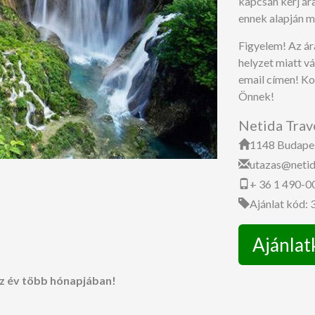
kapcsán kérj ára
ennek alapján m
Figyelem! Az ár
helyzet miatt v
email címen! Ko
Önnek!
Netida Trav
1148 Budapest
utazas@netid
+ 36 1 490-0
Ajánlat kód:
Ajánlat
az év több hónapjában!