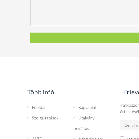
Több infó
Hírlev
Iratkozzon
Főoldal
Kapcsolat
értesítésé
Szolgáltatások
Utalvány
beváltás