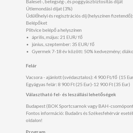
Baleset-, betegség-, és poggyászbiztosítás díját
Útlemondási díjat (3%)
Üdülőhelyi és regisztrációs díj (helyszínen fizetendő)
Belépőket
Plitvice belépő a helyszínen
április, május: 21 EUR/ fő
június, szeptember: 35 EUR/ fő
Gyermek 7-18 év között: 50% kedvezmény; diákok 1
Felár
Vacsora - ajánlott (svédasztalos): 4 900 Ft/fő (15 Eu
Egyágyas felár: 8 900 Ft (25 Eur)-12 900 Ft (35 Eur)
Választható fel- és leszállási lehetőségek
Budapest (BOK Sportcsarnok vagy BAH-csomópont), Bu
Fontos információ: Budaörs és Székesfehérvár esetéb
oldalon!
Program