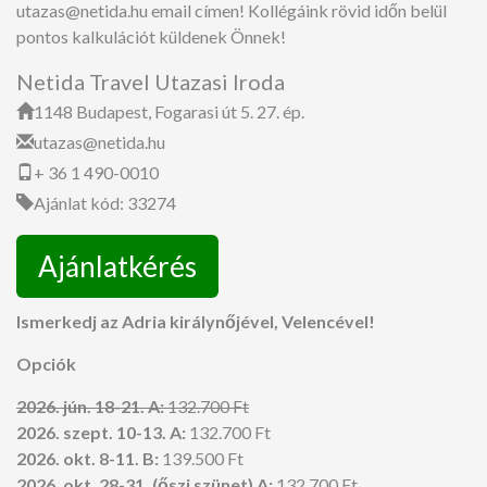
utazas@netida.hu email címen! Kollégáink rövid időn belül
pontos kalkulációt küldenek Önnek!
Netida Travel Utazasi Iroda
1148 Budapest, Fogarasi út 5. 27. ép.
utazas@netida.hu
+ 36 1 490-0010
Ajánlat kód: 33274
Ajánlatkérés
Ismerkedj az Adria királynőjével, Velencével!
Opciók
2026. jún. 18-21. A:
132.700 Ft
2026. szept. 10-13. A:
132.700 Ft
2026. okt. 8-11. B:
139.500 Ft
2026. okt. 28-31. (őszi szünet) A:
132.700 Ft