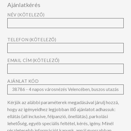
Ajánlatkérés
NÉV (KÖTELEZŐ)
TELEFON (KÖTELEZŐ)
EMAIL CÍM (KÖTELEZŐ)
AJÁNLAT KÓD
Kérjük az alábbi paraméterek megadásával járulj hozzá,
hogy az igényeidhez legjobban illő ajánlatot adhassuk:
ellátás (all inclusive, félpanzió, önellátás), parkolási
lehetőség, egyéb speciális feltétel, kérés, igény. Minél
részletesebb információt kapunk, annál gyorsabban