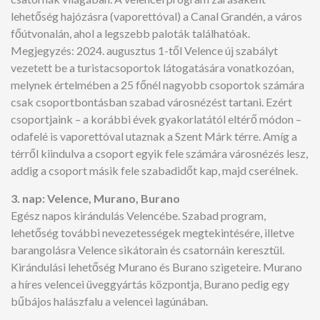
lehetőség hajózásra (vaporettóval) a Canal Grandén, a város
főútvonalán, ahol a legszebb paloták találhatóak.
Megjegyzés: 2024. augusztus 1-től Velence új szabályt
vezetett be a turistacsoportok látogatására vonatkozóan,
melynek értelmében a 25 főnél nagyobb csoportok számára
csak csoportbontásban szabad városnézést tartani. Ezért
csoportjaink – a korábbi évek gyakorlatától eltérő módon –
odafelé is vaporettóval utaznak a Szent Márk térre. Amíg a
térről kiindulva a csoport egyik fele számára városnézés lesz,
addig a csoport másik fele szabadidőt kap, majd cserélnek.
3. nap: Velence, Murano, Burano
Egész napos kirándulás Velencébe. Szabad program,
lehetőség további nevezetességek megtekintésére, illetve
barangolásra Velence sikátorain és csatornáin keresztül.
Kirándulási lehetőség Murano és Burano szigeteire. Murano
a híres velencei üveggyártás központja, Burano pedig egy
bűbájos halászfalu a velencei lagúnában.