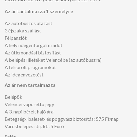
Az ár tartalmazza 1 személyre
Az autóbuszos utazást
3 éjszaka szállást
Félpanziót
A helyi idegenforgalmi adót
Az útlemondási biztosítást
A belépési illetéket Velencébe (az autóbuszra)
A felsorolt programokat
Az idegenvezetést
Az ár nem tartalmazza
Belépők
Velencei vaporetto jegy
A 3. napi bérelt hajó ára
Betegség-, baleset- és poggyászbiztosítás: 575 Ft/nap
Városbelépési díj: kb. 5 Euró
Felár