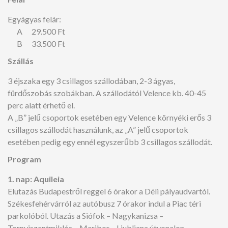
Egyágyas felár:
A 29.500 Ft
B 33.500 Ft
Szállás
3 éjszaka egy 3 csillagos szállodában, 2-3 ágyas,
fürdőszobás szobákban. A szállodától Velence kb. 40-45
perc alatt érhető el.
A „B” jelű csoportok esetében egy Velence környéki erős 3
csillagos szállodát használunk, az „A” jelű csoportok
esetében pedig egy ennél egyszerűbb 3 csillagos szállodát.
Program
1. nap: Aquileia
Elutazás Budapestről reggel 6 órakor a Déli pályaudvartól.
Székesfehérvárról az autóbusz 7 órakor indul a Piac téri
parkolóból. Utazás a Siófok – Nagykanizsa –
Tornyiszentmiklós – Maribor – Ljubljana útvonalon.