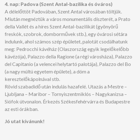
4. nap: Padova (Szent Antal-bazilika és óváros)
A délelőttöt Padovában, Szent Antal városában töltjük.
Miután megnéztük a város monumentális díszterét, a Prato
della Vallét és a híres Szent Antal-bazilikát (gyönyörű
freskók, szobrok, domborművek stb.), egy óvárosi sétára
indulunk, ahol számos szép épületet, palotát csodálhatunk
meg: Pedrocchi kávéház (Olaszország egyik legelőkelőbb
kávézója), Palazzo della Ragione (a régi városháza), Palazzo
del Capitanio (a velencei helytartó palotája), Palazzo del Bo
(a nagy múltú egyetem épülete), a dóm a
keresztelőkápolnával stb.
Rövid szabadidő után indulás hazafelé. Utazás a Mestre –
Ljubljana – Maribor – Tornyiszentmiklós – Nagykanizsa –
Siófok útvonalon. Érkezés Székesfehérvárra és Budapestre
az esti órákban.
Jó utat kívánunk!