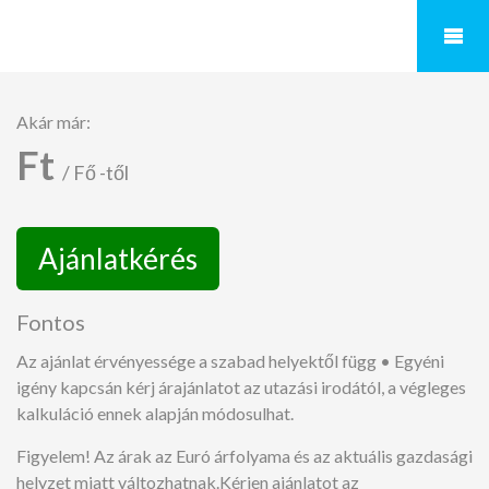
Akár már:
Ft
/ Fő -től
Ajánlatkérés
Fontos
Az ajánlat érvényessége a szabad helyektől függ • Egyéni
igény kapcsán kérj árajánlatot az utazási irodától, a végleges
kalkuláció ennek alapján módosulhat.
Figyelem! Az árak az Euró árfolyama és az aktuális gazdasági
helyzet miatt változhatnak.Kérjen ajánlatot az