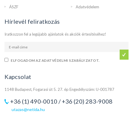
ÁSZF
Adatvédelem
Hírlevél feliratkozás
Iratkozzon fel a legújabb ajánlatok és akciók értesítéséhez!
ELFOGADOM AZ ADATVÉDELMI SZABÁLYZATOT.
Kapcsolat
1148 Budapest, Fogarasi út 5. 27. ép Engedélyszám: U-001787
+36 (1) 490-0010 / +36 (20) 283-9008
utazas@netida.hu