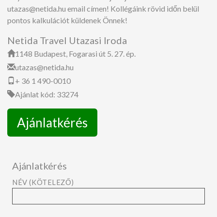
utazas@netida.hu email címen! Kollégáink rövid időn belül
pontos kalkulációt küldenek Önnek!
Netida Travel Utazasi Iroda
1148 Budapest, Fogarasi út 5. 27. ép.
utazas@netida.hu
+ 36 1 490-0010
Ajánlat kód: 33274
Ajánlatkérés
Ajánlatkérés
NÉV (KÖTELEZŐ)