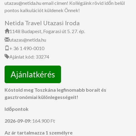
utazas@netida.hu email címen! Kollégáink rövid időn belül
pontos kalkulációt küldenek Önnek!
Netida Travel Utazasi Iroda
1148 Budapest, Fogarasi út 5. 27. ép.
utazas@netida.hu
+ 36 1 490-0010
Ajánlat kód: 33274
Ajánlatkérés
Kóstold meg Toszkána legfinomabb borait és
gasztronómiai különlegességeit!
Időpontok
2026-09-09:
164.900 Ft
Az ár tartalmazza 1 személyre