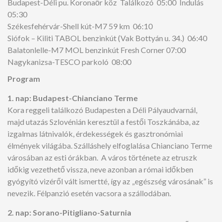
Budapest-Déli pu. Koronaőr köz Találkozó 05:00 Indulás
05:30
Székesfehérvár-Shell kút-M7 59 km 06:10
Siófok – Kiliti TABOL benzinkút (Vak Bottyán u. 34.) 06:40
Balatonlelle-M7 MOL benzinkút Fresh Corner 07:00
Nagykanizsa-TESCO parkoló 08:00
Program
1. nap: Budapest-Chianciano Terme
Kora reggeli találkozó Budapesten a Déli Pályaudvarnál,
majd utazás Szlovénián keresztül a festői Toszkánába, az
izgalmas látnivalók, érdekességek és gasztronómiai
élmények világába. Szálláshely elfoglalása Chianciano Terme
városában az esti órákban. A város története az etruszk
időkig vezethető vissza, neve azonban a római időkben
gyógyító vizéről vált ismertté, így az „egészség városának” is
nevezik. Félpanzió esetén vacsora a szállodában.
2. nap: Sorano-Pitigliano-Saturnia