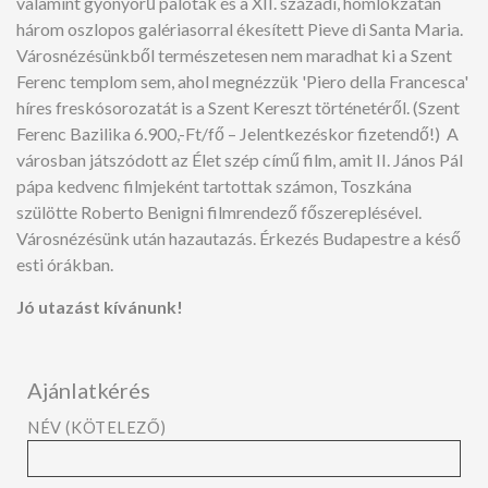
valamint gyönyörű paloták és a XII. századi, homlokzatán
három oszlopos galériasorral ékesített Pieve di Santa Maria.
Városnézésünkből természetesen nem maradhat ki a Szent
Ferenc templom sem, ahol megnézzük 'Piero della Francesca'
híres freskósorozatát is a Szent Kereszt történetéről. (Szent
Ferenc Bazilika 6.900,-Ft/fő – Jelentkezéskor fizetendő!) A
városban játszódott az Élet szép című film, amit II. János Pál
pápa kedvenc filmjeként tartottak számon, Toszkána
szülötte Roberto Benigni filmrendező főszereplésével.
Városnézésünk után hazautazás. Érkezés Budapestre a késő
esti órákban.
Jó utazást kívánunk!
Ajánlatkérés
NÉV (KÖTELEZŐ)