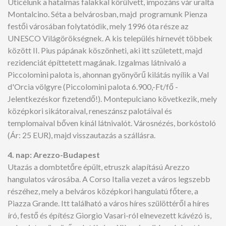
Uticélunk a hatalmas falakkal körülvett, impozáns vár uralta
Montalcino. Séta a belvárosban, majd programunk Pienza
festői városában folytatódik, mely 1996 óta része az
UNESCO Világörökségnek. A kis település hírnevét többek
között II. Pius pápának köszönheti, aki itt született, majd
rezidenciát építtetett magának. Izgalmas látnivaló a
Piccolomini palota is, ahonnan gyönyörű kilátás nyílik a Val
d'Orcia völgyre (Piccolomini palota 6.900,-Ft/fő -
Jelentkezéskor fizetendő!). Montepulciano következik, mely
középkori sikátoraival, reneszánsz palotáival és
templomaival bőven kínál látnivalót. Városnézés, borkóstoló
(Ár: 25 EUR), majd visszautazás a szállásra.
4. nap: Arezzo-Budapest
Utazás a dombtetőre épült, etruszk alapítású Arezzo
hangulatos városába. A Corso Italia vezet a város legszebb
részéhez, mely a belváros középkori hangulatú főtere, a
Piazza Grande. Itt található a város híres szülöttéről a híres
író, festő és építész Giorgio Vasari-ról elnevezett kávézó is,