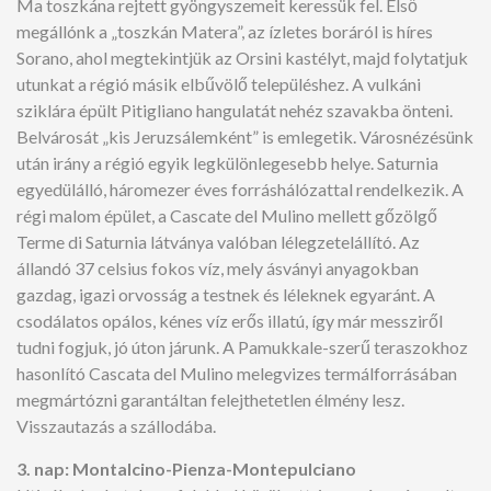
Ma toszkána rejtett gyöngyszemeit keressük fel. Első
megállónk a „toszkán Matera”, az ízletes boráról is híres
Sorano, ahol megtekintjük az Orsini kastélyt, majd folytatjuk
utunkat a régió másik elbűvölő településhez. A vulkáni
sziklára épült Pitigliano hangulatát nehéz szavakba önteni.
Belvárosát „kis Jeruzsálemként” is emlegetik. Városnézésünk
után irány a régió egyik legkülönlegesebb helye. Saturnia
egyedülálló, háromezer éves forráshálózattal rendelkezik. A
régi malom épület, a Cascate del Mulino mellett gőzölgő
Terme di Saturnia látványa valóban lélegzetelállító. Az
állandó 37 celsius fokos víz, mely ásványi anyagokban
gazdag, igazi orvosság a testnek és léleknek egyaránt. A
csodálatos opálos, kénes víz erős illatú, így már messziről
tudni fogjuk, jó úton járunk. A Pamukkale-szerű teraszokhoz
hasonlító Cascata del Mulino melegvizes termálforrásában
megmártózni garantáltan felejthetetlen élmény lesz.
Visszautazás a szállodába.
3. nap: Montalcino-Pienza-Montepulciano