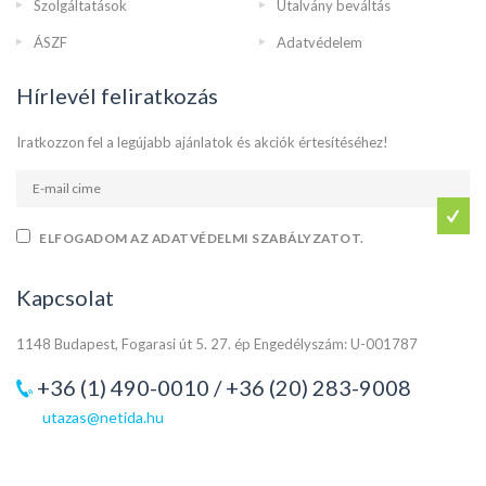
Szolgáltatások
Utalvány beváltás
ÁSZF
Adatvédelem
Hírlevél feliratkozás
Iratkozzon fel a legújabb ajánlatok és akciók értesítéséhez!
ELFOGADOM AZ ADATVÉDELMI SZABÁLYZATOT.
Kapcsolat
1148 Budapest, Fogarasi út 5. 27. ép Engedélyszám: U-001787
+36 (1) 490-0010 / +36 (20) 283-9008
utazas@netida.hu