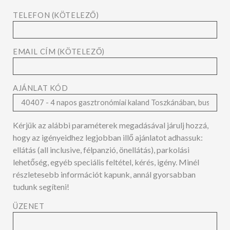
TELEFON (KÖTELEZŐ)
EMAIL CÍM (KÖTELEZŐ)
AJÁNLAT KÓD
Kérjük az alábbi paraméterek megadásával járulj hozzá,
hogy az igényeidhez legjobban illő ajánlatot adhassuk:
ellátás (all inclusive, félpanzió, önellátás), parkolási
lehetőség, egyéb speciális feltétel, kérés, igény. Minél
részletesebb információt kapunk, annál gyorsabban
tudunk segíteni!
ÜZENET