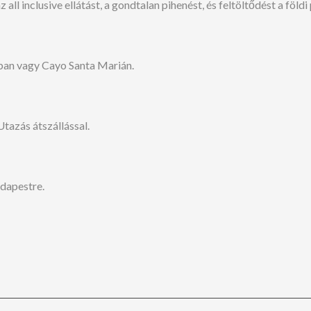
 all inclusive ellátást, a gondtalan pihenést, és feltöltődést a föl
ban vagy Cayo Santa Marián.
Utazás átszállással.
dapestre.