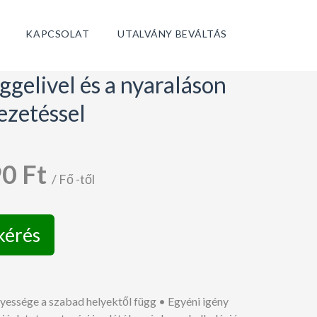
KAPCSOLAT
UTALVÁNY BEVÁLTÁS
ggelivel és a nyaraláson
vezetéssel
90 Ft
/ Fő -től
kérés
nyessége a szabad helyektől függ • Egyéni igény