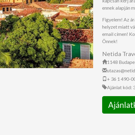
kapcsán kérj ára
ennek alapján m
Figyelem! Az ár
helyzet miatt v
email címen! Ko
Önnek!
Netida Trav
1148 Budapest
utazas@netid
+ 36 1 490-0
Ajánlat kód:
Ajánlat