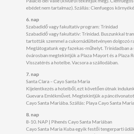
Palacio del Valle (kívülről tekintjük meg). Cienfue
ebédet nem tartalmaz). Szállás: Cienfuegos környéké
6. nap
Szabadidő vagy fakultatív program: Trinidad
Szabadidő vagy fakultatív: Trinidad. Buszunkkal trans
tartották szemmel a cukornádültetvényen dolgozó rab
Meglátogatunk egy fazekas-műhelyt. Trinidadban a s
óvárosban megtekintjük a Plaza Mayort és a Plaza Re
Visszatérés a hotelbe. Vacsora a szállodában.
7. nap
Santa Clara – Cayo Santa Maria
Kijelentkezés a hotelből, ezt követően útnak indulun
Guevara Emlékművet. Megtekintjük a páncélvonatot, a
Cayo Santa Mariába. Szállás: Playa Cayo Santa Maria H
8. nap
8-10. NAP | Pihenés Cayo Santa Mariában
Cayo Santa Maria Kuba egyik festői tengerparti üdül