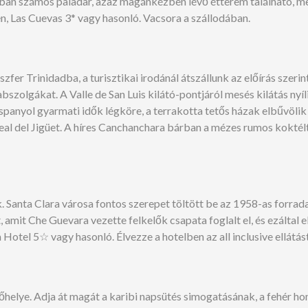
gosban számos paladar, azaz magánkézben lévő étterem található, 
n, Las Cuevas 3* vagy hasonló. Vacsora a szállodában.
zfer Trinidadba, a turisztikai irodánál átszállunk az előírás szeri
szolgákat. A Valle de San Luis kilátó-pontjáról mesés kilátás nyí
panyol gyarmati idők légköre, a terrakotta tetős házak elbűvöli
al del Jigüet. A híres Canchanchara bárban a mézes rumos koktél
k. Santa Clara városa fontos szerepet töltött be az 1958-as forrad
mit Che Guevara vezette felkelők csapata foglalt el, és ezáltal 
otel 5☆ vagy hasonló. Élvezze a hotelben az all inclusive ellátást
őhelye. Adja át magát a karibi napsütés simogatásának, a fehér ho