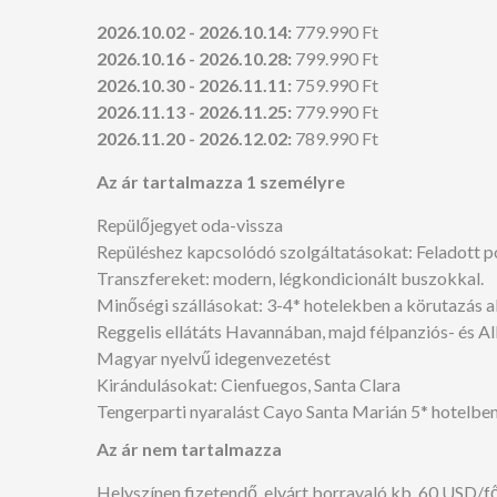
2026.10.02 - 2026.10.14:
779.990 Ft
2026.10.16 - 2026.10.28:
799.990 Ft
2026.10.30 - 2026.11.11:
759.990 Ft
2026.11.13 - 2026.11.25:
779.990 Ft
2026.11.20 - 2026.12.02:
789.990 Ft
Az ár tartalmazza 1 személyre
Repülőjegyet oda-vissza
Repüléshez kapcsolódó szolgáltatásokat: Feladott po
Transzfereket: modern, légkondicionált buszokkal.
Minőségi szállásokat: 3-4* hotelekben a körutazás a
Reggelis ellátáts Havannában, majd félpanziós- és All 
Magyar nyelvű idegenvezetést
Kirándulásokat: Cienfuegos, Santa Clara
Tengerparti nyaralást Cayo Santa Marián 5* hotelben, u
Az ár nem tartalmazza
Helyszínen fizetendő, elvárt borravaló kb. 60 USD/f