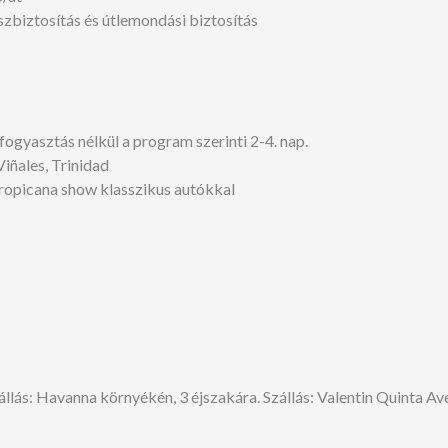
szbiztosítás és útlemondási biztosítás
ogyasztás nélkül a program szerinti 2-4. nap.
iñales, Trinidad
Tropicana show klasszikus autókkal
lás: Havanna környékén, 3 éjszakára. Szállás: Valentin Quinta Av