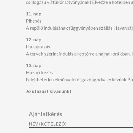
csillogású víztükör látványának! Élvezze a hotelben az
11. nap
Pihenés
A repülő indulásának függvényében szállás Havanná
12. nap
Hazautazás
A tervek szerint indulás a reptérre a hajnali órákban. 
13. nap
Hazaérkezés
Felejthetetlen élményekkel gazdagodva érkezünk Bu
Jó utazást kívánunk!
Ajánlatkérés
NÉV (KÖTELEZŐ)