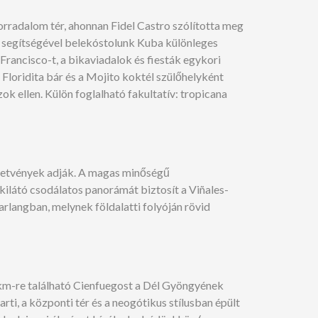
rradalom tér, ahonnan Fidel Castro szólította meg
o segítségével belekóstolunk Kuba különleges
Francisco-t, a bikaviadalok és fiesták egykori
 Floridita bár és a Mojito koktél szülőhelyként
k ellen. Külön foglalható fakultatív: tropicana
ltetvények adják. A magas minőségű
ilátó csodálatos panorámát biztosít a Viñales-
rlangban, melynek földalatti folyóján rövid
 km-re található Cienfuegost a Dél Gyöngyének
ti, a központi tér és a neogótikus stílusban épült