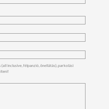
ll inclusive, félpanzió, önellátás), parkolási
íteni!