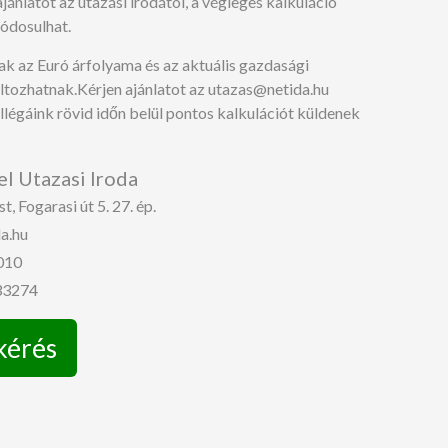
jánlatot az utazási irodától, a végleges kalkuláció
ódosulhat.
ak az Euró árfolyama és az aktuális gazdasági
áltozhatnak.Kérjen ajánlatot az utazas@netida.hu
llégáink rövid időn belül pontos kalkulációt küldenek
el Utazasi Iroda
, Fogarasi út 5. 27. ép.
a.hu
010
 33274
kérés