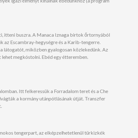
melyek igazi élményt kínálnak ebédünkhöz (a program
nti, itteni buszra. A Manaca Iznaga birtok őrtornyából
lik az Escambray-hegységre és a Karib-tengerre.
k a látogatót, miközben gyalogosan közlekedünk. Az
t lehet megkóstolni. Ebéd egy étteremben.
alomban. Itt felkeressük a Forradalom teret és a Che
elvágták a kormány utánpótlásának útját. Transzfer
.
mokos tengerpart, az elképzelhetetlenül türkizkék