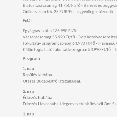
Biztosítási csomag 41.750 Ft/fő - Baleset és poggyá
Online vízum Kb. 25 EUR/Fő – egyénileg intézendő
Felár
Egyágyas szoba 135.990 Ft/fő
Vacsoracsomag 55.990 Ft/fő - 3 db hotelvacsora italf
Fakultatív programcsomag 64.990 Ft/fő - Havanna, V
Külön foglalható fakultatív program 53.990 Ft/fő - 
Program
1. nap
Repülés Kubába
Utazás Budapestről átszállással.
2. nap
Érkezés Kubába
Érkezés Havannába. Idegenvezetőnk üdvözli Önt. Szál
3. nap