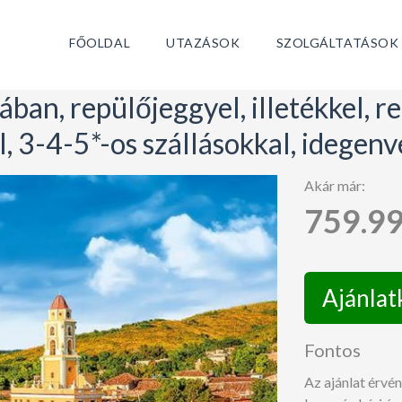
FŐOLDAL
UTAZÁSOK
SZOLGÁLTATÁSOK
ban, repülőjeggyel, illetékkel, re
sal, 3-4-5*-os szállásokkal, idegen
Akár már:
759.9
Ajánlat
Fontos
Az ajánlat érvé