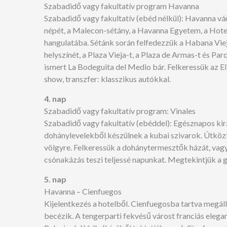
Szabadidő vagy fakultatív program Havanna
Szabadidő vagy fakultatív (ebéd nélkül): Havanna vá
népét, a Malecon-sétány, a Havanna Egyetem, a Hotel
hangulatába. Sétánk során felfedezzük a Habana Vieja
helyszínét, a Plaza Vieja-t, a Plaza de Armas-t és P
ismert La Bodeguita del Medio bár. Felkeressük az El
show, transzfer: klasszikus autókkal.
4. nap
Szabadidő vagy fakultatív program: Vinales
Szabadidő vagy fakultatív (ebéddel): Egésznapos ki
dohánylevelekből készülnek a kubai szivarok. Útközb
völgyre. Felkeressük a dohánytermesztők házát, vagy 
csónakázás teszi teljessé napunkat. Megtekintjük a g
5. nap
Havanna – Cienfuegos
Kijelentkezés a hotelből. Cienfuegosba tartva megál
becézik. A tengerparti fekvésű várost franciás elega