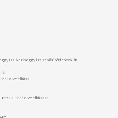
ggyász, kézipoggyász, repülőtéri check-in.
latt
inclusive ellátás
ltra all inclusive ellátással
ő/út