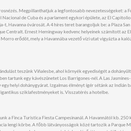
rosnézés. Megpillanthatjuk a legfontosabb nevezetességeket: a Fo
 Nacional de Cuba és a parlament egykori épülete, az El Capitoli
-t, Havanna óvárosát. A 4 híres teret barangoljuk be: a Plaza San 
arque Centralt. Ernest Hemingway kedvenc helyeinek számított az El
 Morro erődöt, mely a Havannába vezető vízi utat vigyázta a kalózo
rándulást teszünk Viñalesbe, ahol környék egyediségét a dohányü
en tartunk egy kávészünetet Los Barrigones-nél. A Las Jasmines-k
egy helyi dohánygyárat. Izgalmas élményt ígér sétánk az Indián ba
igantikus sziklafestményeket is. Visszatérés a hotelbe.
lunk a Finca Turistica Fiesta Campesinanál. A Havannától kb. 250
ncia lengi körbe. A főbb látványosságok közé tartozik a Parque Mar