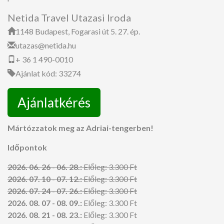
Netida Travel Utazasi Iroda
1148 Budapest, Fogarasi út 5. 27. ép.
utazas@netida.hu
+ 36 1 490-0010
Ajánlat kód: 33274
Ajánlatkérés
Mártózzatok meg az Adriai-tengerben!
Időpontok
2026. 06. 26 - 06. 28.:
Előleg:
3.300 Ft
2026. 07. 10 - 07. 12.:
Előleg:
3.300 Ft
2026. 07. 24 - 07. 26.:
Előleg:
3.300 Ft
2026. 08. 07 - 08. 09.:
Előleg:
3.300 Ft
2026. 08. 21 - 08. 23.:
Előleg:
3.300 Ft