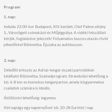
Program
1. nap:
Indulás 22:00-kor Budapest, XIV. kerület, Olof Palme sétány
5., Városligeti csónakázó és Műjégpálya. A vidéki felszállást
kérjük, foglaláskor jelezzék! Folyamatos buszos utazás rövid
pihenőkkel Bibionéba. Éjszaka az autóbuszon.
2. nap:
Délelőtt érkezés az Adriai-tenger északi partvidékén
található Bibionéba. Szabadprogram. Strandolási lehetőség a
kb. 6-8 km-es homokos tengerparton, amely kisgyermekes
családok számára is ideális.
Átöltözési lehetőség: ingyenes
Két napágy egy napernyővel: kb. 20-28 Eurótól / nap