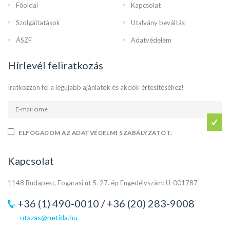
Főoldal
Kapcsolat
Szolgáltatások
Utalvány beváltás
ÁSZF
Adatvédelem
Hírlevél feliratkozás
Iratkozzon fel a legújabb ajánlatok és akciók értesítéséhez!
ELFOGADOM AZ ADATVÉDELMI SZABÁLYZATOT.
Kapcsolat
1148 Budapest, Fogarasi út 5. 27. ép Engedélyszám: U-001787
+36 (1) 490-0010 / +36 (20) 283-9008
utazas@netida.hu