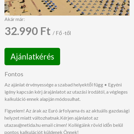
Akár már:
32.990 Ft
/ Fő -től
Ajánlatkérés
Fontos
Az ajánlat érvényessége a szabad helyektől függ • Egyéni
igény kapcsán kérj árajánlatot az utazási irodától, a végleges
kalkuláció ennek alapján módosulhat.
Figyelem! Az árak az Euró árfolyama és az aktuális gazdasági
helyzet miatt változhatnak.Kérjen ajánlatot az
utazas@netida.hu email címen! Kollégáink rövid időn belül
pontos kalkulációt küldenek Önnek!