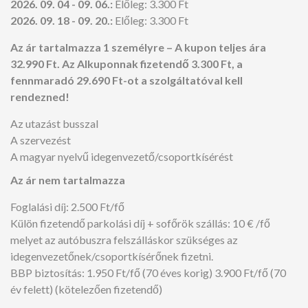
2026. 09. 04 - 09. 06.:
Előleg:
3.300 Ft
2026. 09. 18 - 09. 20.:
Előleg:
3.300 Ft
Az ár tartalmazza 1 személyre
– A kupon teljes ára
32.990 Ft. Az Alkuponnak fizetendő 3.300 Ft, a
fennmaradó 29.690 Ft-ot a szolgáltatóval kell
rendezned!
Az utazást busszal
A szervezést
A magyar nyelvű idegenvezető/csoportkísérést
Az ár nem tartalmazza
Foglalási díj: 2.500 Ft/fő
Külön fizetendő parkolási díj + sofőrök szállás: 10 € /fő
melyet az autóbuszra felszálláskor szükséges az
idegenvezetőnek/csoportkísérőnek fizetni.
BBP biztosítás: 1.950 Ft/fő (70 éves korig) 3.900 Ft/fő (70
év felett) (kötelezően fizetendő)