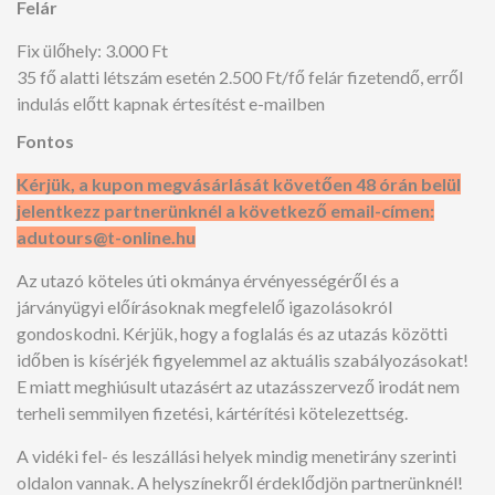
Felár
Fix ülőhely: 3.000 Ft
35 fő alatti létszám esetén 2.500 Ft/fő felár fizetendő, erről
indulás előtt kapnak értesítést e-mailben
Fontos
Kérjük, a kupon megvásárlását követően 48 órán belül
jelentkezz partnerünknél a következő email-címen:
adutours@t-online.hu
Az utazó köteles úti okmánya érvényességéről és a
járványügyi előírásoknak megfelelő igazolásokról
gondoskodni. Kérjük, hogy a foglalás és az utazás közötti
időben is kísérjék figyelemmel az aktuális szabályozásokat!
E miatt meghiúsult utazásért az utazásszervező irodát nem
terheli semmilyen fizetési, kártérítési kötelezettség.
A vidéki fel- és leszállási helyek mindig menetirány szerinti
oldalon vannak. A helyszínekről érdeklődjön partnerünknél!