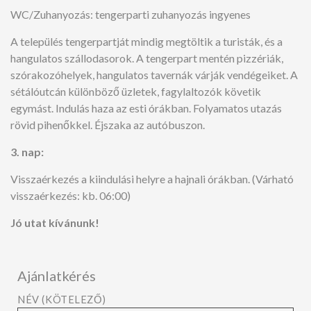
WC/Zuhanyozás: tengerparti zuhanyozás ingyenes
A település tengerpartját mindig megtöltik a turisták, és a
hangulatos szállodasorok. A tengerpart mentén pizzériák,
szórakozóhelyek, hangulatos tavernák várják vendégeiket. A
sétálóutcán különböző üzletek, fagylaltozók követik
egymást. Indulás haza az esti órákban. Folyamatos utazás
rövid pihenőkkel. Éjszaka az autóbuszon.
3. nap:
Visszaérkezés a kiindulási helyre a hajnali órákban. (Várható
visszaérkezés: kb. 06:00)
Jó utat kívánunk!
Ajánlatkérés
NÉV (KÖTELEZŐ)