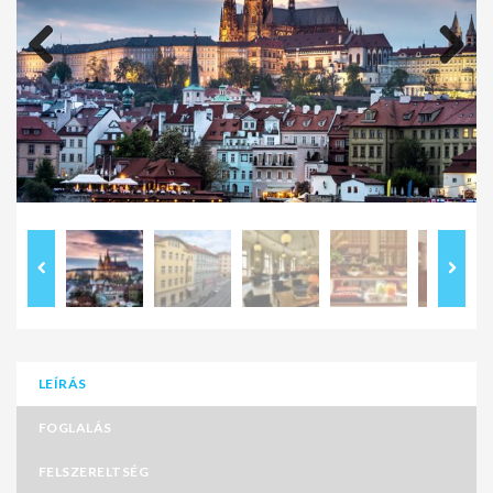
Previous
Next
LEÍRÁS
FOGLALÁS
FELSZERELTSÉG