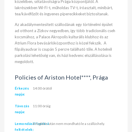
közelében, sétatávolságra Prága központjától. A
lakrészekben Wi-Fi-t, műholdas TV-t, íróasztalt, minibárt,
tea/kávéfőzőt és ingyenes piperecikkeket biztosítanak.
Az akadálymentesített szállodának egy történelmi épület
ad otthont a Zizkov negyedben, így több tradicionális cseh
kocsmához, a Palace Akropolis kulturális klubhoz és az
Atrium Flora bevásárlóközponthoz is közel fekszik. A
főpályaudvar is csupán 5 percre található tőle. A hotelnél
parkolási lehetőség van, és házi kedvenc elszállásolása is
megoldott.
Policies of Ariston Hotel****, Prága
Érkezés
14:00 órától
napja:
Távozás
11:00 óráig
napja:
Lemondási/fizetési
A foglalás után nem mondható le a szálláshely.
feltételek: