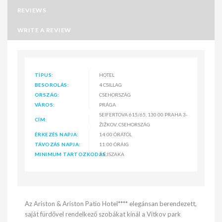
REVIEWS
WRITE A REVIEW
TÍPUS:
HOTEL
BESOROLÁS:
4 CSILLAG
ORSZÁG:
CSEHORSZÁG
VÁROS:
PRÁGA
SEIFERTOVA 615/65, 130 00 PRAHA 3-
CÍM:
ŽIŽKOV, CSEHORSZÁG
ÉRKEZÉS NAPJA:
14:00 ÓRÁTÓL
TÁVOZÁS NAPJA:
11:00 ÓRÁIG
MINIMUM TARTOZKODÁS:
2 ÉJSZAKA
Az Ariston & Ariston Patio Hotel**** elegánsan berendezett,
saját fürdővel rendelkező szobákat kínál a Vitkov park