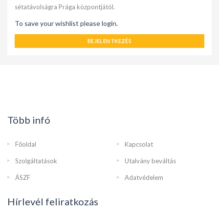
sétatávolságra Prága központjától.
To save your wishlist please login.
BEJELENTKEZÉS
Több infó
Főoldal
Kapcsolat
Szolgáltatások
Utalvány beváltás
ÁSZF
Adatvédelem
Hírlevél feliratkozás