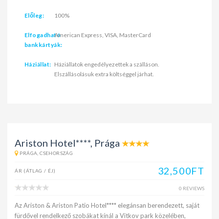
Előleg:
100%
Elfogadható
American Express, VISA, MasterCard
bankkártyák:
Háziállat:
Háziállatok engedélyezettek a szálláson.
Elszállásolásuk extra költséggel járhat.
Ariston Hotel****, Prága
PRÁGA, CSEHORSZÁG
32,500FT
ÁR (ÁTLAG / ÉJ)
0 REVIEWS
Az Ariston & Ariston Patio Hotel**** elegánsan berendezett, saját
fürdővel rendelkező szobákat kínál a Vitkov park közelében,