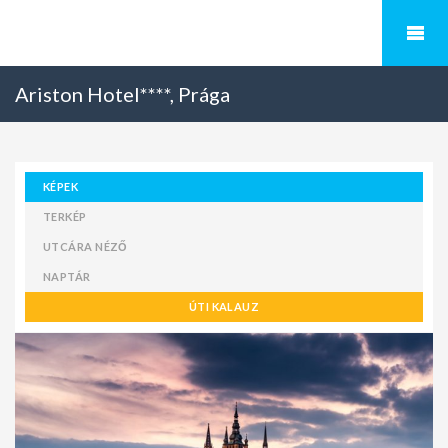
Ariston Hotel****, Prága
KÉPEK
TERKÉP
UTCÁRA NÉZŐ
NAPTÁR
ÚTI KALAUZ