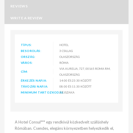
REVIEWS
WRITE A REVIEW
TÍPUS:
HOTEL
BESOROLÁS:
3 CSILLAG
ORSZÁG:
OLASZORSZÁG
VÁROS:
RÓMA
VIA AURELIA, 727, 00165 ROMA RM,
CÍM:
OLASZORSZÁG
ÉRKEZÉS NAPJA:
14:00 ÉS 23:30 KÖZÖTT
TÁVOZÁS NAPJA:
08:00 ÉS 11:30 KÖZÖTT
MINIMUM TARTOZKODÁS:
2 ÉJSZAKA
A Hotel Consul*** egy rendkívül közkedvelt szálláshely
Rómában. Csendes, elegáns környezetben helyezkedik el,