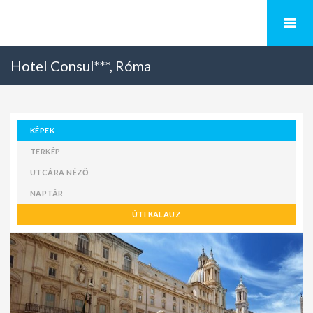
Hotel Consul***, Róma
KÉPEK
TERKÉP
UTCÁRA NÉZŐ
NAPTÁR
ÚTI KALAUZ