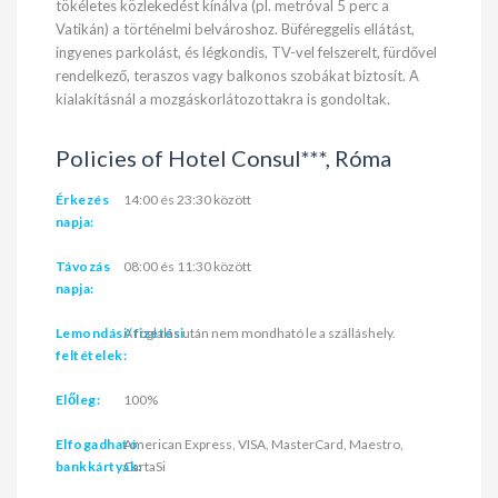
tökéletes közlekedést kínálva (pl. metróval 5 perc a
Vatikán) a történelmi belvároshoz. Büféreggelis ellátást,
ingyenes parkolást, és légkondis, TV-vel felszerelt, fürdővel
rendelkező, teraszos vagy balkonos szobákat biztosít. A
kialakításnál a mozgáskorlátozottakra is gondoltak.
Policies of Hotel Consul***, Róma
Érkezés
14:00 és 23:30 között
napja:
Távozás
08:00 és 11:30 között
napja:
Lemondási/fizetési
A foglalás után nem mondható le a szálláshely.
feltételek:
Előleg:
100%
Elfogadható
American Express, VISA, MasterCard, Maestro,
bankkártyák:
CartaSi