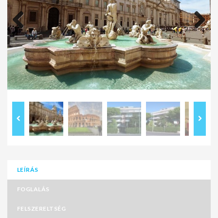
Previous
Next
LEÍRÁS
FOGLALÁS
FELSZERELTSÉG