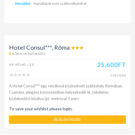
Háziállat:
Háziállatok nem szállásolhatók el.
Hotel Consul***, Róma
RÓMA, OLASZORSZÁG
25,600FT
ÁR (ÁTLAG / ÉJ)
0 REVIEWS
A Hotel Consul*** egy rendkívül közkedvelt szálláshely Rómában.
Csendes, elegáns környezetben helyezkedik el, tökéletes
közlekedést kínálva (pl. metróval 5 perc
To save your wishlist please login.
BEJELENTKEZÉS