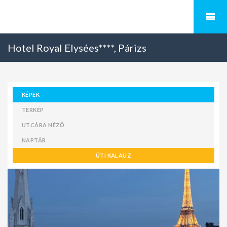
Hotel Royal Elysées****, Párizs
KÉPEK
TERKÉP
UTCÁRA NÉZŐ
NAPTÁR
ÚTI KALAUZ