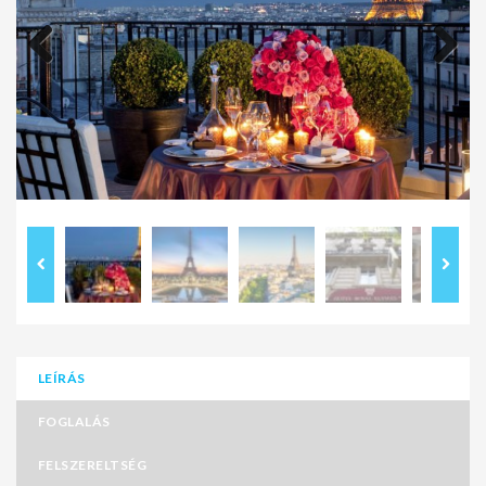
Previous
Next
LEÍRÁS
FOGLALÁS
FELSZERELTSÉG