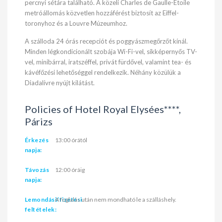
percnyi sétára található. A közeli Charles de Gaulle-Etoile
metróállomás közvetlen hozzáférést biztosít az Eiffel-
toronyhoz és a Louvre Múzeumhoz.
A szálloda 24 órás recepciót és poggyászmegőrzőt kínál.
Minden légkondicionált szobája Wi-Fi-vel, síkképernyős TV-
vel, minibárral, iratszéffel, privát fürdővel, valamint tea- és
kávéfőzési lehetőséggel rendelkezik. Néhány közülük a
Diadalívre nyújt kilátást.
Policies of Hotel Royal Elysées****,
Párizs
Érkezés
13:00 órától
napja:
Távozás
12:00 óráig
napja:
Lemondási/fizetési
A foglalás után nem mondható le a szálláshely.
feltételek: