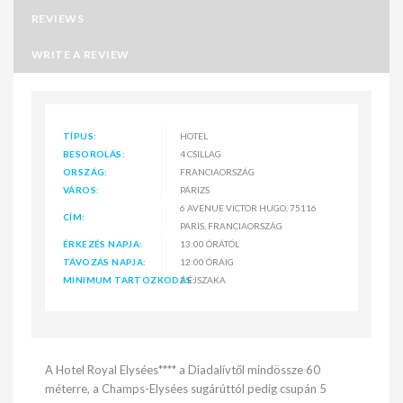
REVIEWS
WRITE A REVIEW
TÍPUS:
HOTEL
BESOROLÁS:
4 CSILLAG
ORSZÁG:
FRANCIAORSZÁG
VÁROS:
PÁRIZS
6 AVENUE VICTOR HUGO, 75116
CÍM:
PARIS, FRANCIAORSZÁG
ÉRKEZÉS NAPJA:
13:00 ÓRÁTÓL
TÁVOZÁS NAPJA:
12:00 ÓRÁIG
MINIMUM TARTOZKODÁS:
2 ÉJSZAKA
A Hotel Royal Elysées**** a Diadalívtől mindössze 60
méterre, a Champs-Elysées sugárúttól pedig csupán 5