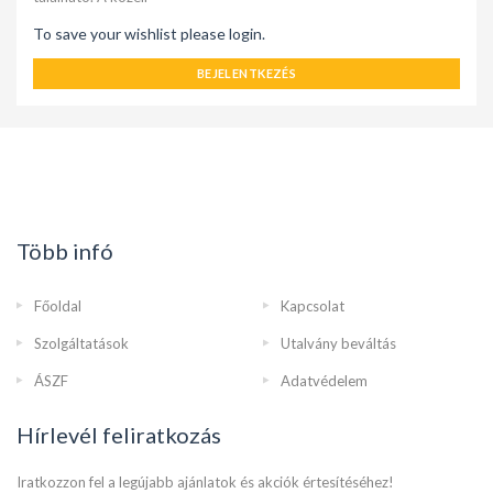
To save your wishlist please login.
BEJELENTKEZÉS
Több infó
Főoldal
Kapcsolat
Szolgáltatások
Utalvány beváltás
ÁSZF
Adatvédelem
Hírlevél feliratkozás
Iratkozzon fel a legújabb ajánlatok és akciók értesítéséhez!