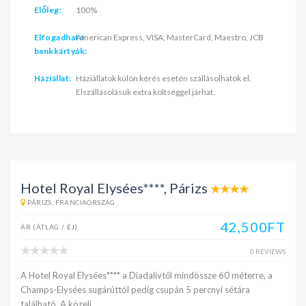
Előleg:
100%
Elfogadható
American Express, VISA, MasterCard, Maestro, JCB
bankkártyák:
Háziállat:
Háziállatok külön kérés esetén szállásolhatók el.
Elszállásolásuk extra költséggel járhat.
Hotel Royal Elysées****, Párizs
PÁRIZS, FRANCIAORSZÁG
42,500FT
ÁR (ÁTLAG / ÉJ)
0 REVIEWS
A Hotel Royal Elysées**** a Diadalívtől mindössze 60 méterre, a
Champs-Elysées sugárúttól pedig csupán 5 percnyi sétára
található. A közeli