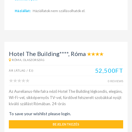
Háziállat:
Háziállatok nem szállásolhatók el.
Hotel The Building****, Róma
RÓMA, OLASZORSZÁG
52,500FT
ÁR (ÁTLAG / ÉJ)
0 REVIEWS
Az Aurelianus-féle falra néző Hotel The Building légkondis, elegáns,
Wi-Fi-vel, síkképernyős TV-vel, fürdővel felszerelt szobákkal nyújt
kiváló szállást Rómában. 24-órás
To save your wishlist please login.
BEJELENTKEZÉS