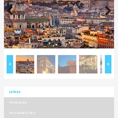
Previous
Next
LEÍRÁS
FOGLALÁS
FELSZERELTSÉG