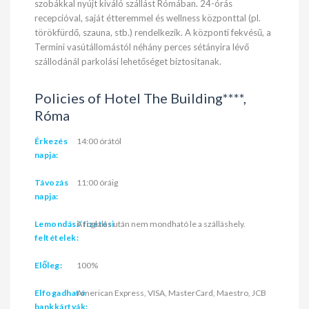
szobákkal nyújt kiváló szállást Rómában. 24-órás
recepcióval, saját étteremmel és wellness központtal (pl.
törökfürdő, szauna, stb.) rendelkezik. A központi fekvésű, a
Termini vasútállomástól néhány perces sétányira lévő
szállodánál parkolási lehetőséget biztosítanak.
Policies of Hotel The Building****,
Róma
Érkezés
14:00 órától
napja:
Távozás
11:00 óráig
napja:
Lemondási/fizetési
A foglalás után nem mondható le a szálláshely.
feltételek:
Előleg:
100%
Elfogadható
American Express, VISA, MasterCard, Maestro, JCB
bankkártyák: