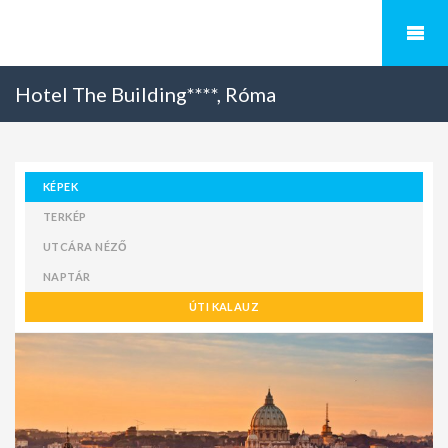
Hotel The Building****, Róma
KÉPEK
TERKÉP
UTCÁRA NÉZŐ
NAPTÁR
ÚTI KALAUZ