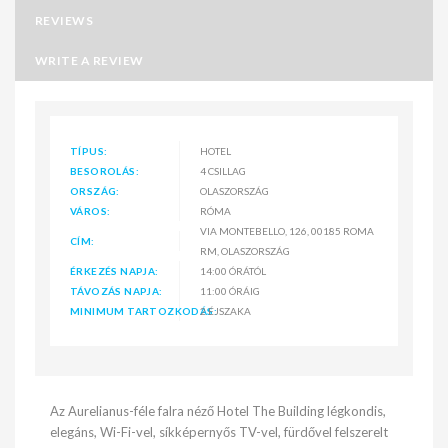
REVIEWS
WRITE A REVIEW
TÍPUS:
HOTEL
BESOROLÁS:
4 CSILLAG
ORSZÁG:
OLASZORSZÁG
VÁROS:
RÓMA
VIA MONTEBELLO, 126, 00185 ROMA
CÍM:
RM, OLASZORSZÁG
ÉRKEZÉS NAPJA:
14:00 ÓRÁTÓL
TÁVOZÁS NAPJA:
11:00 ÓRÁIG
MINIMUM TARTOZKODÁS:
2 ÉJSZAKA
Az Aurelianus-féle falra néző Hotel The Building légkondis,
elegáns, Wi-Fi-vel, síkképernyős TV-vel, fürdővel felszerelt