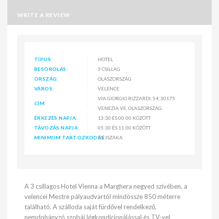
WRITE A REVIEW
TÍPUS:
HOTEL
BESOROLÁS:
3 CSILLAG
ORSZÁG:
OLASZORSZÁG
VÁROS:
VELENCE
VIA GIORGIO RIZZARDI, 54, 30175
CÍM:
VENEZIA VE, OLASZORSZÁG
ÉRKEZÉS NAPJA:
13:30 ÉS 00:00 KÖZÖTT
TÁVOZÁS NAPJA:
05:30 ÉS 11:00 KÖZÖTT
MINIMUM TARTOZKODÁS:
2 ÉJSZAKA
A 3 csillagos Hotel Vienna a Marghera negyed szívében, a
velencei Mestre pályaudvartól mindössze 850 méterre
található. A szálloda saját fürdővel rendelkező,
nemdohányzó szobái légkondicionálással és TV-vel