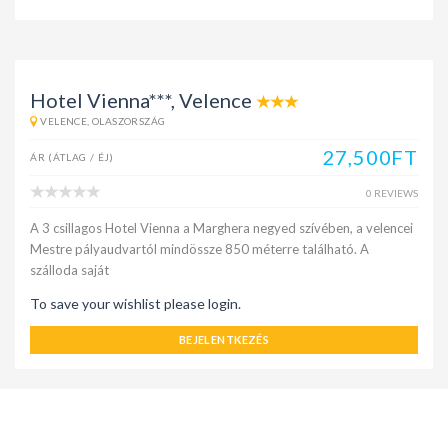
Hotel Vienna***, Velence
VELENCE, OLASZORSZÁG
27,500FT
ÁR (ÁTLAG / ÉJ)
0 REVIEWS
A 3 csillagos Hotel Vienna a Marghera negyed szívében, a velencei
Mestre pályaudvartól mindössze 850 méterre található. A
szálloda saját
To save your wishlist please login.
BEJELENTKEZÉS