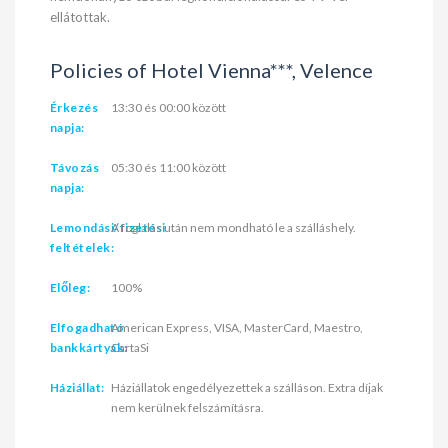
ellátottak.
Policies of Hotel Vienna***, Velence
Érkezés
13:30 és 00:00 között
napja:
Távozás
05:30 és 11:00 között
napja:
Lemondási/fizetési
A foglalás után nem mondható le a szálláshely.
feltételek:
Előleg:
100%
Elfogadható
American Express, VISA, MasterCard, Maestro,
bankkártyák:
CartaSi
Háziállat:
Háziállatok engedélyezettek a szálláson. Extra díjak
nem kerülnek felszámításra.