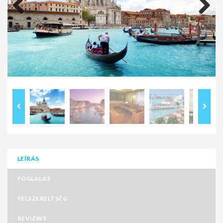
Previous
Next
LEÍRÁS
FOGLALÁS
FELSZERELTSÉG
REVIEWS