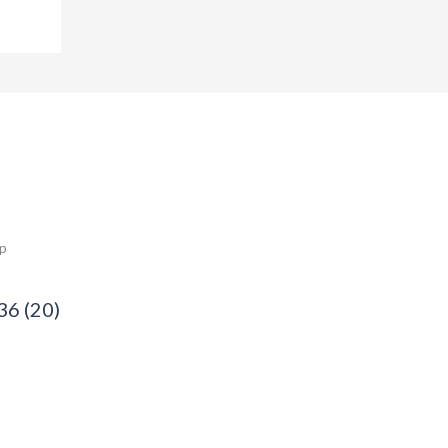
ép
36 (20)