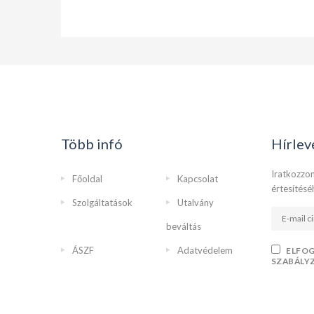
Több infó
Hírlev
Iratkozzon
Főoldal
Kapcsolat
értesítésé
Szolgáltatások
Utalvány
beváltás
ÁSZF
Adatvédelem
ELFO
SZABÁLY