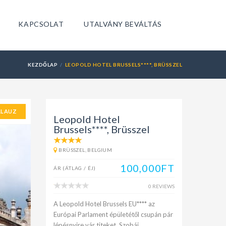
KAPCSOLAT
UTALVÁNY BEVÁLTÁS
KEZDŐLAP
LEOPOLD HOTEL BRUSSELS****, BRÜSSZEL
ALAUZ
Leopold Hotel
Brussels****, Brüsszel
BRÜSSZEL, BELGIUM
100,000FT
ÁR (ÁTLAG / ÉJ)
0 REVIEWS
A Leopold Hotel Brussels EU**** az
Európai Parlament épületétől csupán pár
lépésnyire vár titeket. Szobái