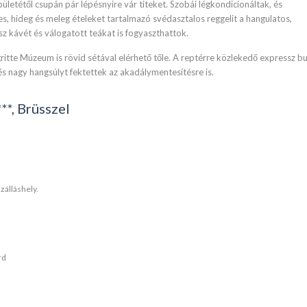
letétől csupán pár lépésnyire vár titeket. Szobái légkondicionáltak, és
es, hideg és meleg ételeket tartalmazó svédasztalos reggelit a hangulatos,
asz kávét és válogatott teákat is fogyaszthattok.
itte Múzeum is rövid sétával elérhető tőle. A reptérre közlekedő expressz bu
s nagy hangsúlyt fektettek az akadálymentesítésre is.
**, Brüsszel
zálláshely.
rd