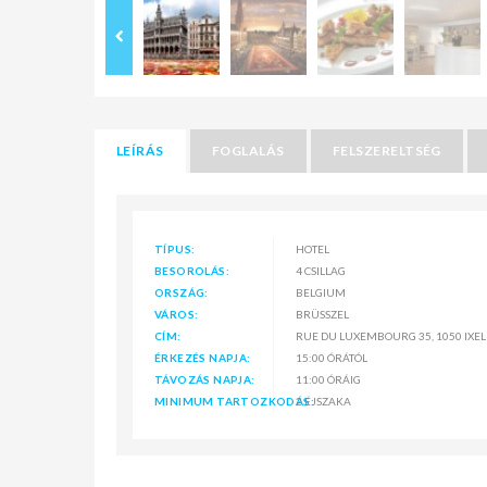
LEÍRÁS
FOGLALÁS
FELSZERELTSÉG
TÍPUS:
HOTEL
BESOROLÁS:
4 CSILLAG
ORSZÁG:
BELGIUM
VÁROS:
BRÜSSZEL
CÍM:
RUE DU LUXEMBOURG 35, 1050 IXEL
ÉRKEZÉS NAPJA:
15:00 ÓRÁTÓL
TÁVOZÁS NAPJA:
11:00 ÓRÁIG
MINIMUM TARTOZKODÁS:
2 ÉJSZAKA