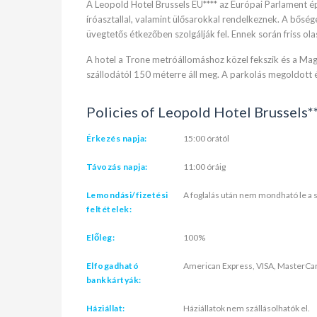
A Leopold Hotel Brussels EU**** az Európai Parlament épü
íróasztallal, valamint ülősarokkal rendelkeznek. A bőség
üvegtetős étkezőben szolgálják fel. Ennek során friss ol
A hotel a Trone metróállomáshoz közel fekszik és a Magr
szállodától 150 méterre áll meg. A parkolás megoldott é
Policies of Leopold Hotel Brussels**
Érkezés napja:
15:00 órától
Távozás napja:
11:00 óráig
Lemondási/fizetési
A foglalás után nem mondható le a s
feltételek:
Előleg:
100%
Elfogadható
American Express, VISA, MasterCa
bankkártyák:
Háziállat:
Háziállatok nem szállásolhatók el.