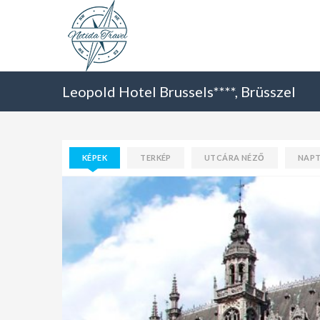
Leopold Hotel Brussels****, Brüsszel
KÉPEK
TERKÉP
UTCÁRA NÉZŐ
NAP