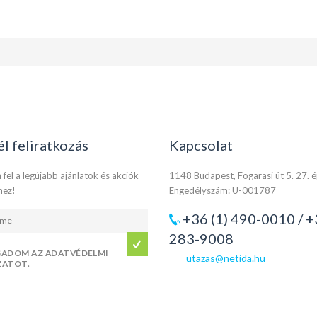
él feliratkozás
Kapcsolat
 fel a legújabb ajánlatok és akciók
1148 Budapest, Fogarasi út 5. 27. 
hez!
Engedélyszám: U-001787
+36 (1) 490-0010 / +
283-9008
GADOM AZ ADATVÉDELMI
utazas@netida.hu
ZATOT.