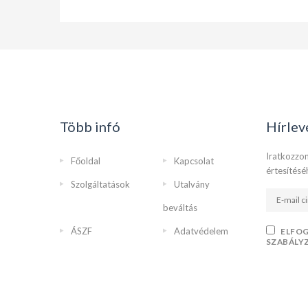
Több infó
Hírlev
Iratkozzon
Főoldal
Kapcsolat
értesítésé
Szolgáltatások
Utalvány
beváltás
ÁSZF
Adatvédelem
ELFO
SZABÁLY