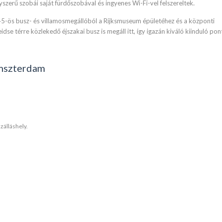
yszerű szobái saját fürdőszobával és ingyenes Wi-Fi-vel felszereltek.
0-45-ös busz- és villamosmegállóból a Rijksmuseum épületéhez és a központi
se térre közlekedő éjszakai busz is megáll itt, így igazán kiváló kiinduló pon
Amszterdam
zálláshely.