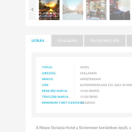
LEÍRÁS
FOGLALÁS
FELSZERELTSÉG
TÍPUS:
HOTEL
ORSZÁG:
HOLLANDIA
VÁROS:
AMSZTERDAM
CÍM:
SLOTERMEERLAAN 133, 1063 JN AM
ÉRKEZÉS NAPJA:
14:00 ÓRÁTÓL
TÁVOZÁS NAPJA:
11:00 ÓRÁIG
MINIMUM TARTOZKODÁS:
2 ÉJSZAKA
A Nieuw Slotania Hotel a Slotermeer kerületben épült, 