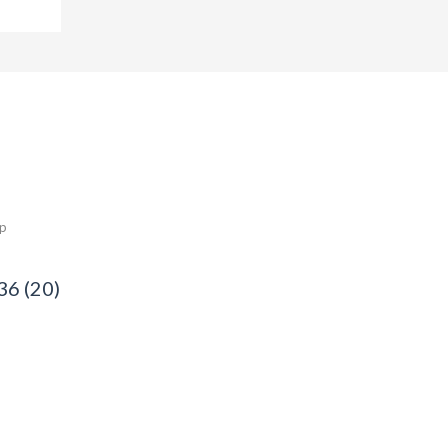
ép
36 (20)