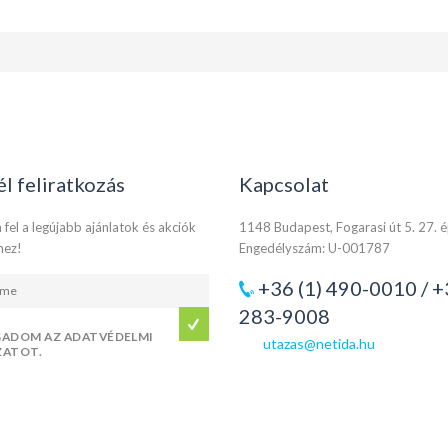
él feliratkozás
Kapcsolat
 fel a legújabb ajánlatok és akciók
1148 Budapest, Fogarasi út 5. 27. 
hez!
Engedélyszám: U-001787
+36 (1) 490-0010 / +
283-9008
GADOM AZ ADATVÉDELMI
utazas@netida.hu
ZATOT.