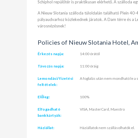
Schiphol repülőtér is praktikusan elérhető. A szálloda eg
A Nieuw Slotania szálloda túloldalán található Plein 4
pályaudvarhoz közlekednek járatok. A Dam térre és a Leid
városnézésnek!
Policies of Nieuw Slotania Hotel, 
Érkezés napja:
14:00 órától
Távozás napja:
11:00 óráig
Lemondási/fizetési
A foglalás után nem mondható le a s
feltételek:
Előleg:
100%
Elfogadható
VISA, MasterCard, Maestro
bankkártyák:
Háziállat:
Háziállatok nem szállásolhatók el.