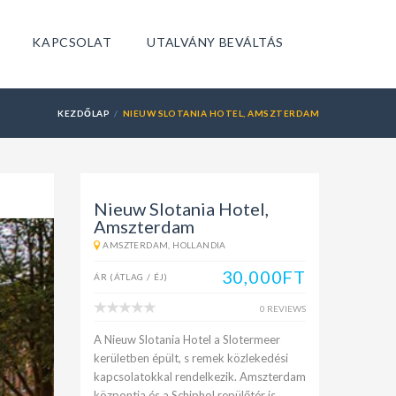
KAPCSOLAT
UTALVÁNY BEVÁLTÁS
KEZDŐLAP
NIEUW SLOTANIA HOTEL, AMSZTERDAM
Nieuw Slotania Hotel,
Amszterdam
AMSZTERDAM, HOLLANDIA
30,000FT
ÁR (ÁTLAG / ÉJ)
0 REVIEWS
A Nieuw Slotania Hotel a Slotermeer
kerületben épült, s remek közlekedési
kapcsolatokkal rendelkezik. Amszterdam
központja és a Schiphol repülőtér is