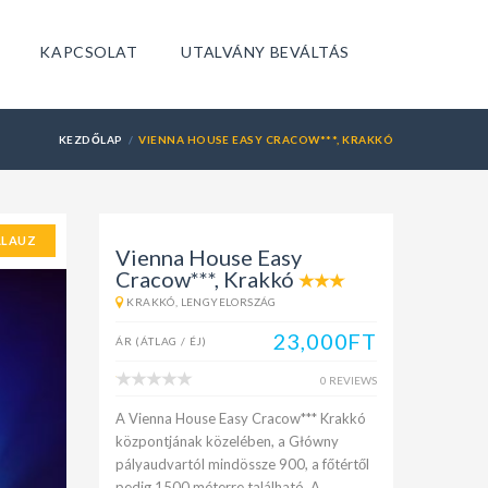
KAPCSOLAT
UTALVÁNY BEVÁLTÁS
KEZDŐLAP
VIENNA HOUSE EASY CRACOW***, KRAKKÓ
ALAUZ
Vienna House Easy
Cracow***, Krakkó
KRAKKÓ, LENGYELORSZÁG
23,000FT
ÁR (ÁTLAG / ÉJ)
0 REVIEWS
A Vienna House Easy Cracow*** Krakkó
központjának közelében, a Główny
pályaudvartól mindössze 900, a főtértől
pedig 1500 méterre található. A