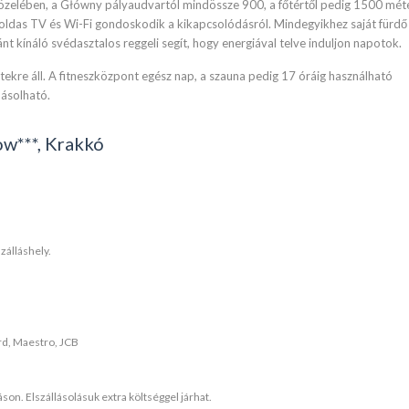
zelében, a Główny pályaudvartól mindössze 900, a főtértől pedig 1500 mét
oldas TV és Wi-Fi gondoskodik a kikapcsolódásról. Mindegyikhez saját fürdő
nt kínáló svédasztalos reggeli segít, hogy energiával telve induljon napotok.
ekre áll. A fitneszközpont egész nap, a szauna pedig 17 óráig használható
lásolható.
ow***, Krakkó
zálláshely.
d, Maestro, JCB
son. Elszállásolásuk extra költséggel járhat.