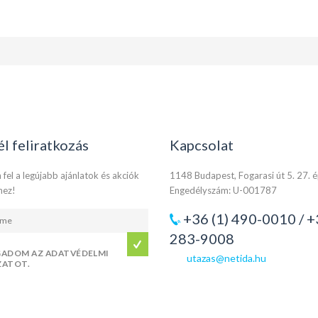
él feliratkozás
Kapcsolat
 fel a legújabb ajánlatok és akciók
1148 Budapest, Fogarasi út 5. 27. 
hez!
Engedélyszám: U-001787
+36 (1) 490-0010 / +
283-9008
GADOM AZ ADATVÉDELMI
utazas@netida.hu
ZATOT.