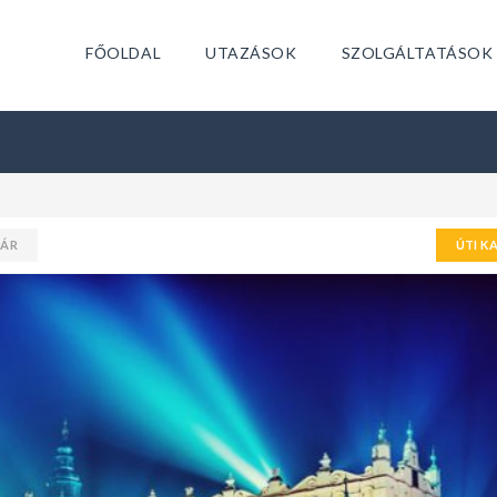
FŐOLDAL
UTAZÁSOK
SZOLGÁLTATÁSOK
TÁR
ÚTI K