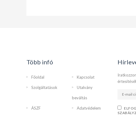
Több infó
Hírlev
Iratkozzon
Főoldal
Kapcsolat
értesítésé
Szolgáltatások
Utalvány
beváltás
ÁSZF
Adatvédelem
ELFO
SZABÁLY