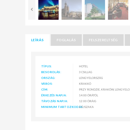
LEÍRÁS
FOGLALÁS
FELSZERELTSÉG
TÍPUS:
HOTEL
BESOROLÁS:
3 CSILLAG
ORSZÁG:
LENGYELORSZÁG
VÁROS:
KRAKKÓ
CÍM:
PRZY RONDZIE, KRAKÓW, LENGYEL
ÉRKEZÉS NAPJA:
14:00 ÓRÁTÓL
TÁVOZÁS NAPJA:
12:00 ÓRÁIG
MINIMUM TARTOZKODÁS:
2 ÉJSZAKA