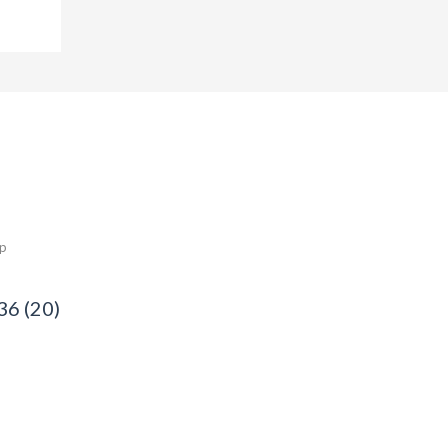
ép
36 (20)