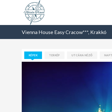
Vienna House Easy Cracow***, Krakkó
KÉPEK
TERKÉP
UTCÁRA NÉZŐ
NAP