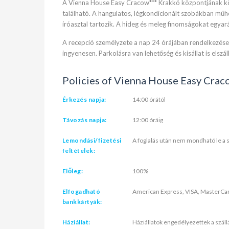
A Vienna House Easy Cracow*** Krakkó központjának kö
található. A hangulatos, légkondicionált szobákban műh
íróasztal tartozik. A hideg és meleg finomságokat egyará
A recepció személyzete a nap 24 órájában rendelkezéset
ingyenesen. Parkolásra van lehetőség és kisállat is elszál
Policies of Vienna House Easy Crac
Érkezés napja:
14:00 órától
Távozás napja:
12:00 óráig
Lemondási/fizetési
A foglalás után nem mondható le a s
feltételek:
Előleg:
100%
Elfogadható
American Express, VISA, MasterCar
bankkártyák:
Háziállat:
Háziállatok engedélyezettek a szállá