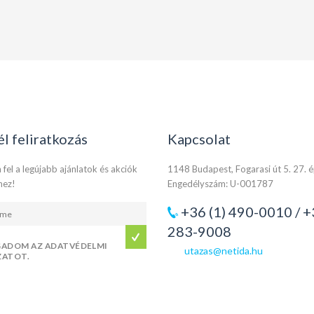
él feliratkozás
Kapcsolat
 fel a legújabb ajánlatok és akciók
1148 Budapest, Fogarasi út 5. 27. 
hez!
Engedélyszám: U-001787
+36 (1) 490-0010 / +
283-9008
GADOM AZ ADATVÉDELMI
utazas@netida.hu
ZATOT.