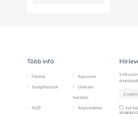
Több infó
Hírlev
Iratkozzon
Főoldal
Kapcsolat
értesítésé
Szolgáltatások
Utalvány
beváltás
ÁSZF
Adatvédelem
ELFO
SZABÁLY