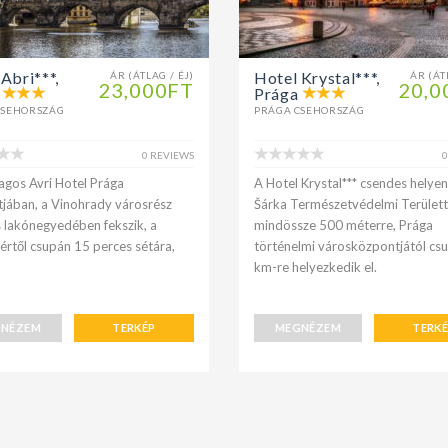
Abri***,
Hotel Krystal***,
ÁR (ÁTLAG / ÉJ)
ÁR (ÁT
23,000FT
20,0
Prága
CSEHORSZÁG
PRÁGA CSEHORSZÁG
0 REVIEWS
0
lagos Avri Hotel Prága
A Hotel Krystal*** csendes helyen
jában, a Vinohrady városrész
Šárka Természetvédelmi Területt
 lakónegyedében fekszik, a
mindössze 500 méterre, Prága
tértől csupán 15 perces sétára,
történelmi városközpontjától cs
km-re helyezkedik el.
NÉZEM
TERKÉP
MEGNÉZEM
TERK