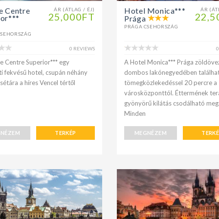
e Centre
Hotel Monica***
ÁR (ÁTLAG / ÉJ)
ÁR (ÁT
25,000FT
22,5
ior***
Prága
PRÁGA CSEHORSZÁG
CSEHORSZÁG
0 REVIEWS
0
e Centre Superior*** egy
A Hotel Monica*** Prága zöldövez
i fekvésű hotel, csupán néhány
dombos lakónegyedében találha
sétára a híres Vencel tértől
tömegközlekedéssel 20 percre a
városközponttól. Éttermének ter
gyönyörű kilátás csodálható meg
Minden
NÉZEM
TERKÉP
MEGNÉZEM
TERK