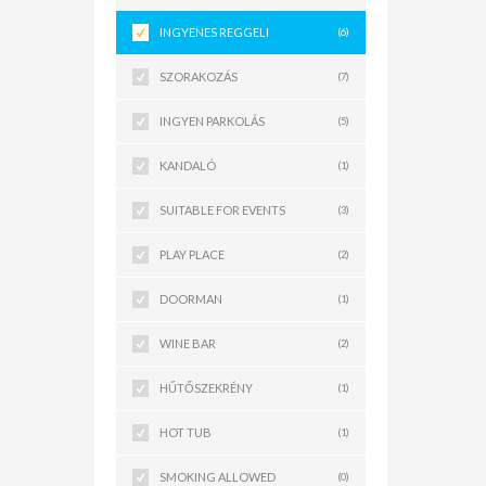
INGYENES REGGELI
(6)
SZORAKOZÁS
(7)
INGYEN PARKOLÁS
(5)
KANDALÓ
(1)
SUITABLE FOR EVENTS
(3)
PLAY PLACE
(2)
DOORMAN
(1)
WINE BAR
(2)
HŰTŐSZEKRÉNY
(1)
HOT TUB
(1)
SMOKING ALLOWED
(0)