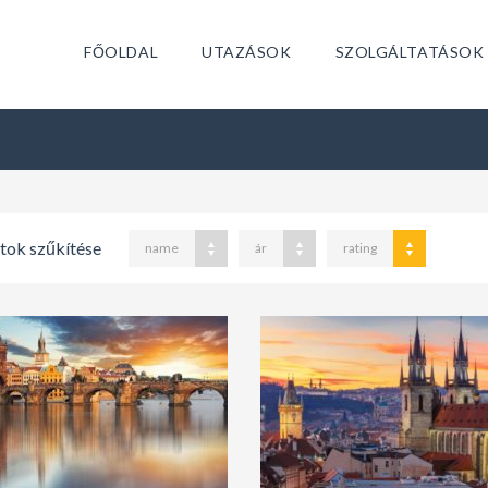
FŐOLDAL
UTAZÁSOK
SZOLGÁLTATÁSOK
atok szűkítése
name
ár
rating