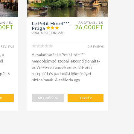
Le Petit Hotel***,
LAG / ÉJ)
ÁR (ÁTLAG / ÉJ)
00FT
26,000FT
Prága
PRÁGA CSEHORSZÁG
 REVIEWS
0 REVIEWS
, a
A családbarát Le Petit Hotel***
ől
nemdohányzó szobái légkondicionáltak
és Wi-Fi-vel rendelkeznek. 24-órás
upán 5
recepciót és parkolási lehetőséget
biztosítanak. A szálloda egy
ÉP
MEGNÉZEM
TERKÉP