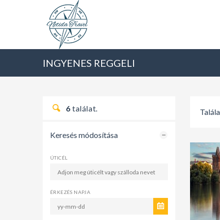
INGYENES REGGELI
6
találat.
Talál
Keresés módosítása
ÚTICÉL
ÉRKEZÉS NAPJA