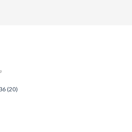
ép
36 (20)