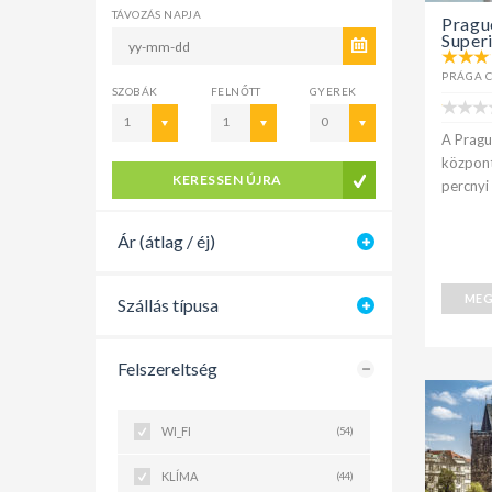
TÁVOZÁS NAPJA
Pragu
Super
PRÁGA 
SZOBÁK
FELNŐTT
GYEREK
1
1
0
A Pragu
központ
KERESSEN ÚJRA
percnyi 
Ár (átlag / éj)
MEG
Szállás típusa
Felszereltség
WI_FI
(54)
KLÍMA
(44)