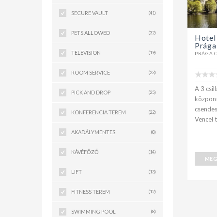
SECURE VAULT
(41)
PETS ALLOWED
(32)
Hotel 
Prága
TELEVISION
(19)
PRÁGA 
ROOM SERVICE
(23)
A 3 csil
PICK AND DROP
(25)
központ
csendes
KONFERENCIA TEREM
(22)
Vencel 
AKADÁLYMENTES
(8)
KÁVÉFŐZŐ
(14)
MEG
LIFT
(13)
FITNESS TEREM
(12)
SWIMMING POOL
(8)