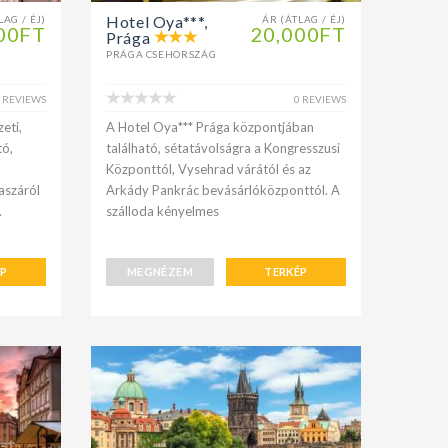
Hotel Oya***,
LAG / ÉJ)
ÁR (ÁTLAG / ÉJ)
00FT
20,000FT
Prága
PRÁGA CSEHORSZÁG
 REVIEWS
0 REVIEWS
eti,
A Hotel Oya*** Prága központjában
tó,
található, sétatávolságra a Kongresszusi
Központtól, Vysehrad várától és az
aszáról
Arkády Pankrác bevásárlóközponttól. A
.
szálloda kényelmes
ÉP
MEGNÉZEM
TERKÉP