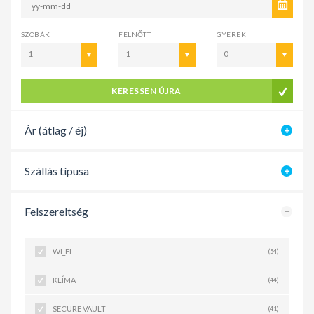
SZOBÁK
FELNŐTT
GYEREK
1
1
0
KERESSEN ÚJRA
Ár (átlag / éj)
Szállás típusa
Felszereltség
WI_FI
(54)
KLÍMA
(44)
SECURE VAULT
(41)