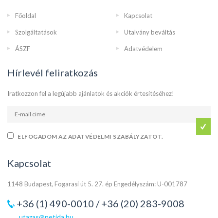
Főoldal
Kapcsolat
Szolgáltatások
Utalvány beváltás
ÁSZF
Adatvédelem
Hírlevél feliratkozás
Iratkozzon fel a legújabb ajánlatok és akciók értesítéséhez!
ELFOGADOM AZ ADATVÉDELMI SZABÁLYZATOT.
Kapcsolat
1148 Budapest, Fogarasi út 5. 27. ép Engedélyszám: U-001787
+36 (1) 490-0010 / +36 (20) 283-9008
utazas@netida.hu