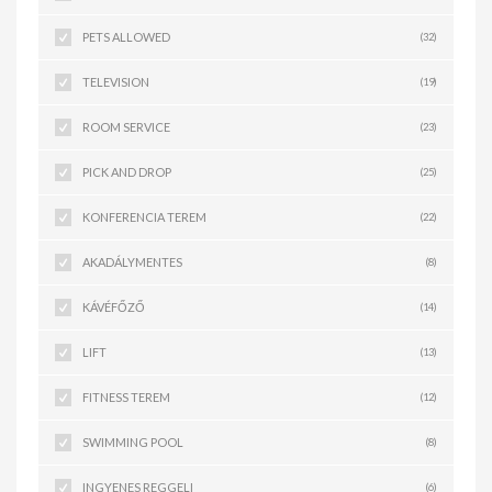
PETS ALLOWED
(32)
TELEVISION
(19)
ROOM SERVICE
(23)
PICK AND DROP
(25)
KONFERENCIA TEREM
(22)
AKADÁLYMENTES
(8)
KÁVÉFŐZŐ
(14)
LIFT
(13)
FITNESS TEREM
(12)
SWIMMING POOL
(8)
INGYENES REGGELI
(6)