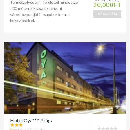
ÁR (ÁTLAG / ÉJ)
Természetvédelmi Területtől mindössze
20,000FT
500 méterre, Prága történelmi
MEGNÉZEM
városközpontjától csupán 5 km-re
helyezkedik el.
Hotel Oya***, Prága