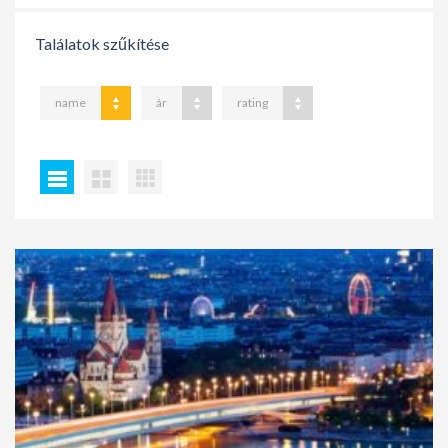
Találatok szűkítése
name
ár
rating