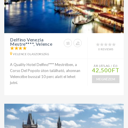
Delfino Venezia
Mestre****, Velence
0 REVIEWS
VELENCE OLASZORSZÁG
A Quality Hotel Delfino**** Mestrében, a
ÁR (ÁTLAG / ÉJ)
42,500FT
Corso Del Popolo úton található, ahonnan
Velencébe busszal 10 perc alatt el lehet
MEGNÉZEM
jutni.