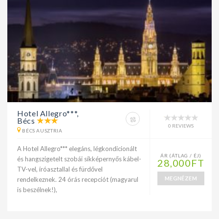
Hotel Allegro***,
Bécs
0 REVIEWS
BÉCS AUSZTRIA
A Hotel Allegro*** elegáns, légkondicionált
ÁR (ÁTLAG / ÉJ)
és hangszigetelt szobái síkképernyős kábel-
28,000FT
TV-vel, íróasztallal és fürdővel
MEGNÉZEM
rendelkeznek. 24 órás recepciót (magyarul
is beszélnek!),