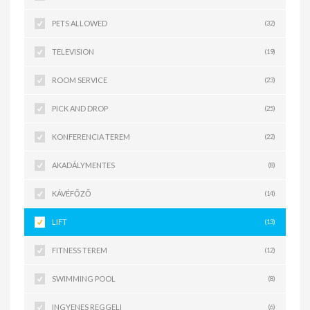
PETS ALLOWED
(32)
TELEVISION
(19)
ROOM SERVICE
(23)
PICK AND DROP
(25)
KONFERENCIA TEREM
(22)
AKADÁLYMENTES
(8)
KÁVÉFŐZŐ
(14)
LIFT
(13)
FITNESS TEREM
(12)
SWIMMING POOL
(8)
INGYENES REGGELI
(6)