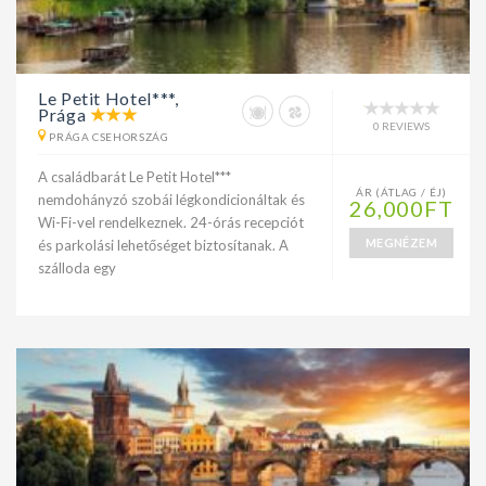
Le Petit Hotel***,
Prága
0 REVIEWS
PRÁGA CSEHORSZÁG
A családbarát Le Petit Hotel***
ÁR (ÁTLAG / ÉJ)
nemdohányzó szobái légkondicionáltak és
26,000FT
Wi-Fi-vel rendelkeznek. 24-órás recepciót
MEGNÉZEM
és parkolási lehetőséget biztosítanak. A
szálloda egy