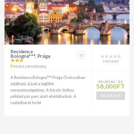
Residence
Bologna***, Prága
0 REVIEWS
PRÁGA CSEHORSZÁG
A Residence Bologna*** Prága Óvárosában
ÁR (ÁTLAG / ÉJ)
található, közel a legfőbb
58,000FT
nevezetességekhez. A Károly-hídhoz
MEGNÉZEM
például pár perc alatt elsétálhattok. A
családbarát hotel