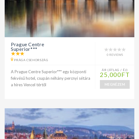
Prague Centre
Superior***
0 REVIEWS
PRÁGA CSEHORSZÁG
ÁR (ÁTLAG / ÉJ)
A Prague Centre Superior*** egy központi
25,000FT
fekvésű hotel, csupán néhány percnyi sétára
a híres Vencel tértől
MEGNÉZEM