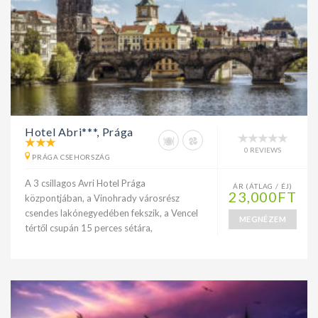
Hotel Abri***, Prága
0 REVIEWS
PRÁGA CSEHORSZÁG
A 3 csillagos Avri Hotel Prága
ÁR (ÁTLAG / ÉJ)
23,000FT
központjában, a Vinohrady városrész
csendes lakónegyedében fekszik, a Vencel
MEGNÉZEM
tértől csupán 15 perces sétára,