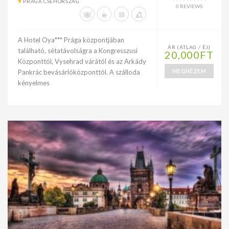
PRÁGA CSEHORSZÁG
0 REVIEWS
A Hotel Oya*** Prága központjában
ÁR (ÁTLAG / ÉJ)
található, sétatávolságra a Kongresszusi
20,000FT
Központtól, Vysehrad várától és az Arkády
MEGNÉZEM
Pankrác bevásárlóközponttól. A szálloda
kényelmes