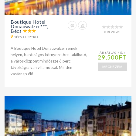
Boutique Hotel
Donauwalzer***,
Bécs
0 REVIEWS
BÉCS AUSZTRIA
A Boutique Hotel Donauwalzer remek
ÁR (ÁTLAG / ÉJ)
helyen, barátságos környezetben található,
29,500FT
a városközpont mindössze 6 perc
MEGNÉZEM
távolságra van villamossal. Minden
vasárnap élő