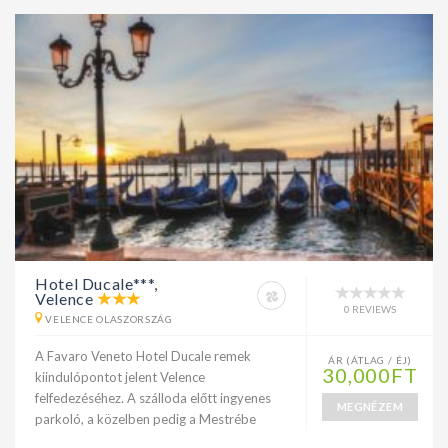
Hotel Ducale***,
Velence
0 REVIEWS
VELENCE OLASZORSZÁG
A Favaro Veneto Hotel Ducale remek
ÁR (ÁTLAG / ÉJ)
30,000FT
kiindulópontot jelent Velence
felfedezéséhez. A szálloda előtt ingyenes
MEGNÉZEM
parkoló, a közelben pedig a Mestrébe