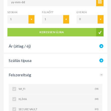
SZOBÁK
FELNŐTT
GYEREK
1
1
0
KERESSEN ÚJRA
Ár (átlag / éj)
Szállás típusa
Felszereltség
WI_FI
(54)
KLÍMA
(44)
SECURE VAULT
(41)