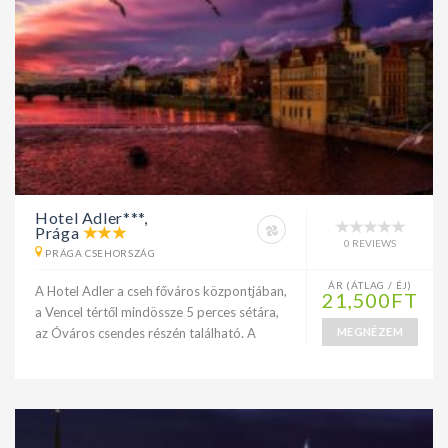
Hotel Adler***,
Prága
0 REVIEWS
PRÁGA CSEHORSZÁG
ÁR (ÁTLAG / ÉJ)
A Hotel Adler a cseh főváros központjában,
21,500FT
a Vencel tértől mindössze 5 perces sétára,
az Óváros csendes részén található. A
MEGNÉZEM