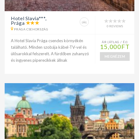
Hotel Slavia***,
Prága
0 REVIEWS
PRÁGA CSEHORSZÁG
A Hotel Slavia Prága csendes környékén
ÁR (ÁTLAG / ÉJ)
15,000FT
található. Minden szobája kábel-TV-vel és
ülősarokkal felszerelt. A fürdőben zuhanyzó
MEGNÉZEM
és ingyenes piperecikkek állnak