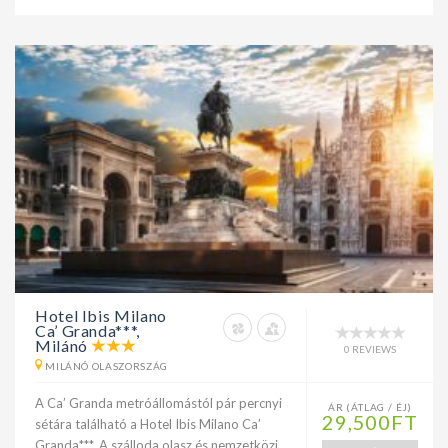
Hotel Ibis Milano
Ca’ Granda***,
Milánó
0 REVIEWS
MILÁNÓ OLASZORSZÁG
A Ca’ Granda metróállomástól pár percnyi
ÁR (ÁTLAG / ÉJ)
29,500FT
sétára található a Hotel Ibis Milano Ca’
Granda***. A szálloda olasz és nemzetközi