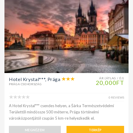
Hotel Krystal***, Prága
ÁR (ÁTLAG / ÉJ)
20,000FT
PRÁGA CSEHORSZÁG
0 REVIEWS
A Hotel Krystal*** csendes helyen, a Šárka Természetvédelmi
Területtől mindössze 500 méterre, Prága történelmi
városközpontjától csupán 5 km-re helyezkedik el.
MEGNÉZEM
TERKÉP