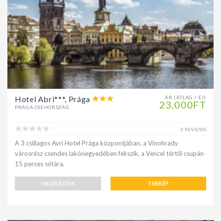
Hotel Abri***, Prága
ÁR (ÁTLAG / ÉJ)
23,000FT
PRÁGA CSEHORSZÁG
0 REVIEWS
A 3 csillagos Avri Hotel Prága központjában, a Vinohrady
városrész csendes lakónegyedében fekszik, a Vencel tértől csupán
15 perces sétára,
MEGNÉZEM
TERKÉP