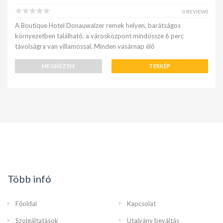
0 REVIEWS
A Boutique Hotel Donauwalzer remek helyen, barátságos
környezetben található, a városközpont mindössze 6 perc
távolságra van villamossal. Minden vasárnap élő
MEGNÉZEM
TERKÉP
Több infó
Főoldal
Kapcsolat
Szolgáltatások
Utalvány beváltás