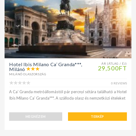
Hotel Ibis Milano Ca’ Granda***,
ÁR (ÁTLAG / ÉJ)
29,500FT
Milánó
MILÁNÓ OLASZORSZÁG
0 REVIEWS
A Ca’ Granda metróállomástól pár percnyi sétára található a Hotel
Ibis Milano Ca’ Granda***. A szálloda olasz és nemzetközi ételeket
MEGNÉZEM
TERKÉP