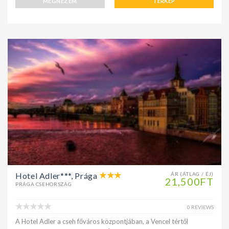
MEGNÉZEM
TERKÉP
Hotel Adler***, Prága
ÁR (ÁTLAG / ÉJ)
21,500FT
PRÁGA CSEHORSZÁG
0 REVIEWS
A Hotel Adler a cseh főváros központjában, a Vencel tértől