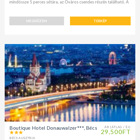
mindössze 5 perces sétára, az Óváros csendes részén található. A
MEGNÉZEM
TERKÉP
Boutique Hotel Donauwalzer***, Bécs
ÁR (ÁTLAG / ÉJ)
29,500FT
BÉCS AUSZTRIA