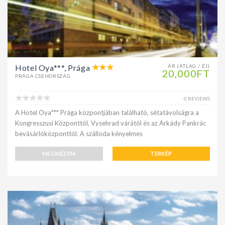
Hotel Oya***, Prága
ÁR (ÁTLAG / ÉJ)
20,000FT
PRÁGA CSEHORSZÁG
0 REVIEWS
A Hotel Oya*** Prága központjában található, sétatávolságra a
Kongresszusi Központtól, Vysehrad várától és az Arkády Pankrác
bevásárlóközponttól. A szálloda kényelmes
MEGNÉZEM
TERKÉP