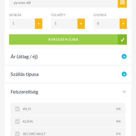
SZOBÁK
FELNŐTT
GYEREK
1
1
0
KERESSEN ÚJRA
Ár (átlag / éj)
Szállás típusa
Felszereltség
WI_FI
(54)
KLÍMA
(44)
SECURE VAULT
(41)