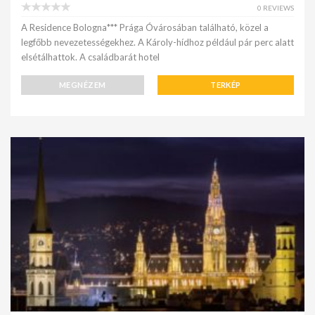
0 REVIEWS
A Residence Bologna*** Prága Óvárosában található, közel a
legfőbb nevezetességekhez. A Károly-hídhoz például pár perc alatt
elsétálhattok. A családbarát hotel
MEGNÉZEM
TERKÉP