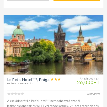
Le Petit Hotel***, Prága
ÁR (ÁTLAG / ÉJ)
26,000FT
PRÁGA CSEHORSZÁG
0 REVIEWS
A családbarát Le Petit Hotel*** nemdohányzó szobái
légkondicionáltak és Wi-Fi-vel rendelkeznek. 24-órás recepciót és