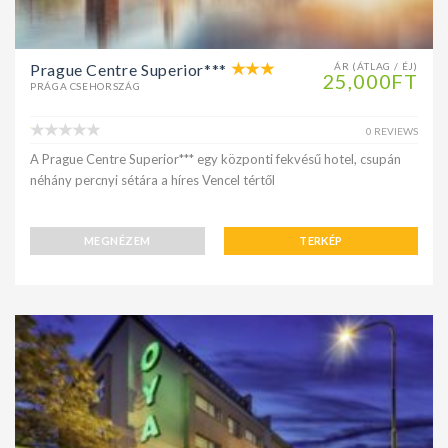
Prague Centre Superior***
ÁR (ÁTLAG / ÉJ)
25,000FT
PRÁGA CSEHORSZÁG
0 REVIEWS
A Prague Centre Superior*** egy központi fekvésű hotel, csupán
néhány percnyi sétára a híres Vencel tértől
MEGNÉZEM
TERKÉP