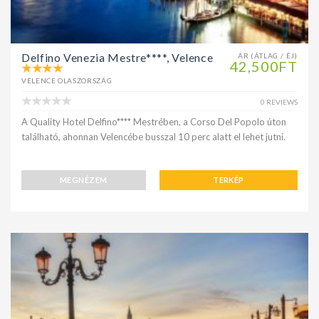
Delfino Venezia Mestre****, Velence
ÁR (ÁTLAG / ÉJ)
42,500FT
VELENCE OLASZORSZÁG
0 REVIEWS
A Quality Hotel Delfino**** Mestrében, a Corso Del Popolo úton
található, ahonnan Velencébe busszal 10 perc alatt el lehet jutni.
MEGNÉZEM
TERKÉP