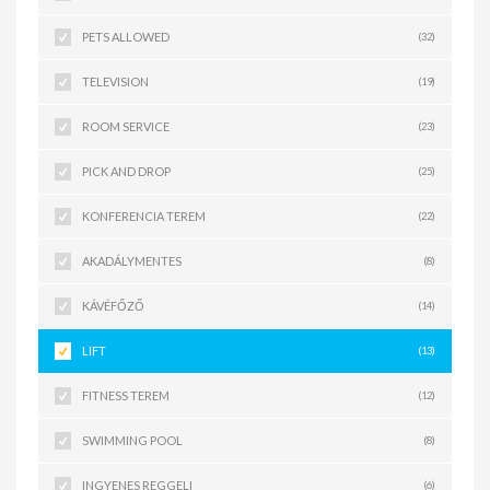
PETS ALLOWED
(32)
TELEVISION
(19)
ROOM SERVICE
(23)
PICK AND DROP
(25)
KONFERENCIA TEREM
(22)
AKADÁLYMENTES
(8)
KÁVÉFŐZŐ
(14)
LIFT
(13)
FITNESS TEREM
(12)
SWIMMING POOL
(8)
INGYENES REGGELI
(6)