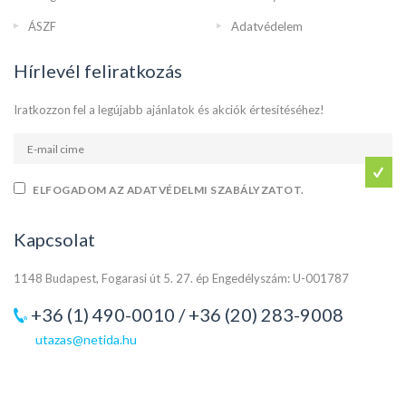
ÁSZF
Adatvédelem
Hírlevél feliratkozás
Iratkozzon fel a legújabb ajánlatok és akciók értesítéséhez!
ELFOGADOM AZ ADATVÉDELMI SZABÁLYZATOT.
Kapcsolat
1148 Budapest, Fogarasi út 5. 27. ép Engedélyszám: U-001787
+36 (1) 490-0010 / +36 (20) 283-9008
utazas@netida.hu