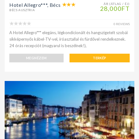
Hotel Allegro***, Bécs
ÁR (ÁTLAG / ÉJ)
28,000FT
BÉCS AUSZTRIA
0 REVIEWS
A Hotel Allegro*** elegáns, légkondicionált és hangszigetelt szobái
síkképernyős kábel-TV-vel, íróasztallal és fürdővel rendelkeznek.
24 órás recepciót (magyarul is beszélnek!),
MEGNÉZEM
TERKÉP