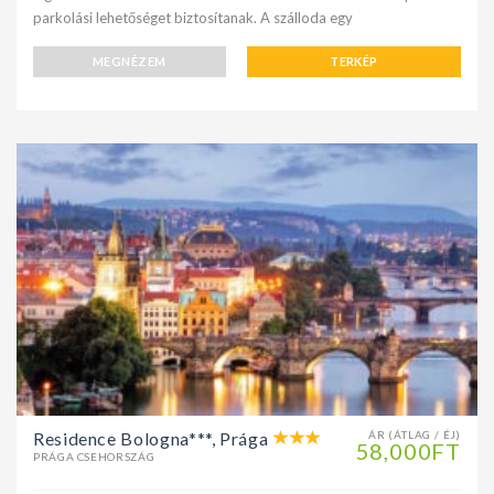
parkolási lehetőséget biztosítanak. A szálloda egy
MEGNÉZEM
TERKÉP
Residence Bologna***, Prága
ÁR (ÁTLAG / ÉJ)
58,000FT
PRÁGA CSEHORSZÁG