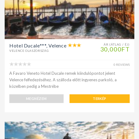
Hotel Ducale***, Velence
ÁR (ÁTLAG / ÉJ)
30,000FT
VELENCE OLASZORSZÁG
0 REVIEWS
A Favaro Veneto Hotel Ducale remek kiindulópontot jelent
Velence felfedezéséhez. A szálloda előtt ingyenes parkoló, a
közelben pedig a Mestrébe
MEGNÉZEM
TERKÉP