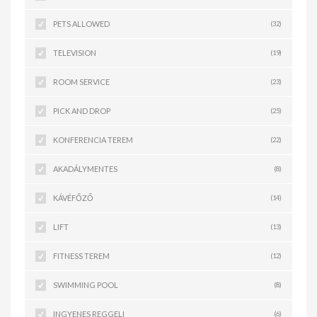
PETS ALLOWED
(32)
TELEVISION
(19)
ROOM SERVICE
(23)
PICK AND DROP
(25)
KONFERENCIA TEREM
(22)
AKADÁLYMENTES
(8)
KÁVÉFŐZŐ
(14)
LIFT
(13)
FITNESS TEREM
(12)
SWIMMING POOL
(8)
INGYENES REGGELI
(6)