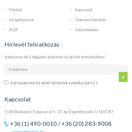
Főoldal
Kapcsolat
Szolgáltatások
Utalvány beváltás
ÁSZF
Adatvédelem
Hírlevél feliratkozás
Iratkozzon fel a legújabb ajánlatok és akciók értesítéséhez!
ELFOGADOM AZ ADATVÉDELMI SZABÁLYZATOT.
Kapcsolat
1148 Budapest, Fogarasi út 5. 27. ép Engedélyszám: U-001787
+36 (1) 490-0010 / +36 (20) 283-9008
utazas@netida.hu