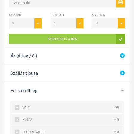
SZOBÁK
FELNŐTT
GYEREK
1
1
0
KERESSEN ÚJRA
Ár (átlag / éj)
Szállás típusa
Felszereltség
WI_FI
(54)
KLÍMA
(44)
SECURE VAULT
(41)