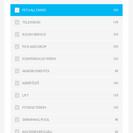
PETS ALLOWED
(32)
TELEVISION
(19)
ROOM SERVICE
(23)
PICK AND DROP
(25)
KONFERENCIA TEREM
(22)
AKADÁLYMENTES
(8)
KÁVÉFŐZŐ
(14)
LIFT
(13)
FITNESS TEREM
(12)
SWIMMING POOL
(8)
INGYENES REGGELI
(6)