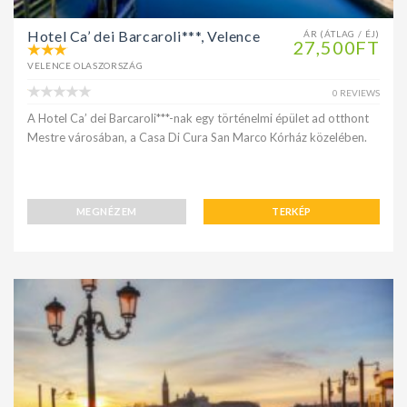
Hotel Ca’ dei Barcaroli***, Velence
ÁR (ÁTLAG / ÉJ)
27,500FT
VELENCE OLASZORSZÁG
0 REVIEWS
A Hotel Ca’ dei Barcaroli***-nak egy történelmi épület ad otthont
Mestre városában, a Casa Di Cura San Marco Kórház közelében.
MEGNÉZEM
TERKÉP