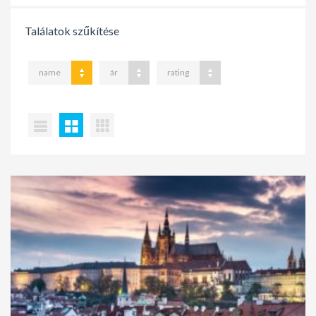
Találatok szűkítése
name
ár
rating