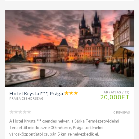
Hotel Krystal***, Prága
ÁR (ÁTLAG / ÉJ)
20,000FT
PRÁGA CSEHORSZÁG
0 REVIEWS
A Hotel Krystal*** csendes helyen, a Šárka Természetvédelmi
Területtől mindössze 500 méterre, Prága történelmi
városközpontjától csupán 5 km-re helyezkedik el.