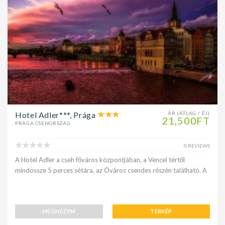
Hotel Adler***, Prága
ÁR (ÁTLAG / ÉJ)
21,500FT
PRÁGA CSEHORSZÁG
0 REVIEWS
A Hotel Adler a cseh főváros központjában, a Vencel tértől
mindössze 5 perces sétára, az Óváros csendes részén található. A
MEGNÉZEM
TERKÉP