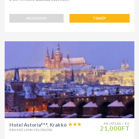
MEGNÉZEM
TERKÉP
Hotel Astoria***, Krakkó
ÁR (ÁTLAG / ÉJ)
21,000FT
KRAKKÓ LENGYELORSZÁG