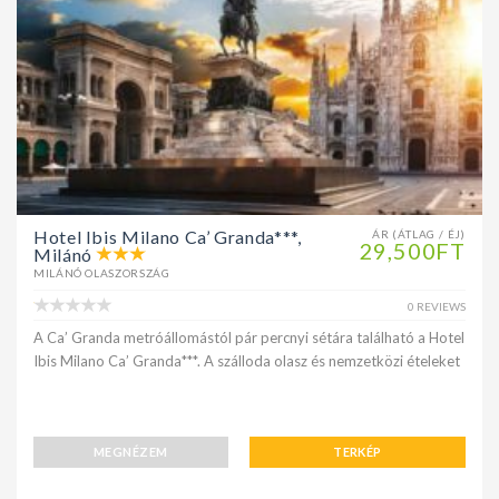
Hotel Ibis Milano Ca’ Granda***,
ÁR (ÁTLAG / ÉJ)
29,500FT
Milánó
MILÁNÓ OLASZORSZÁG
0 REVIEWS
A Ca’ Granda metróállomástól pár percnyi sétára található a Hotel
Ibis Milano Ca’ Granda***. A szálloda olasz és nemzetközi ételeket
MEGNÉZEM
TERKÉP