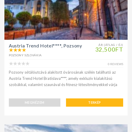
Austria Trend Hotel****, Pozsony
ÁR (ÁTLAG / ÉJ)
32,500FT
POZSONY SZLOVÁKIA
0 REVIEWS
Pozsony sétálóutcává alakított óvárosának szélén található az
Austria Trend Hotel Bratislava****, amely exkluzív kialakítású
szobákkal, valamint szaunával és fitnesz-létesítményekkel várja
MEGNÉZEM
TERKÉP