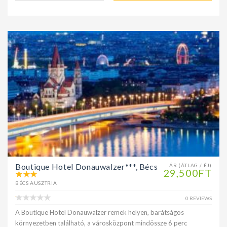
Boutique Hotel Donauwalzer***, Bécs
ÁR (ÁTLAG / ÉJ)
29,500FT
BÉCS AUSZTRIA
0 REVIEWS
A Boutique Hotel Donauwalzer remek helyen, barátságos
környezetben található, a városközpont mindössze 6 perc