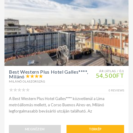
Best Western Plus Hotel Galles****,
ÁR (ÁTLAG / ÉJ)
54,500FT
Milánó
MILÁNÓ OLASZORSZÁG
0 REVIEWS
A Best Western Plus Hotel Galles**** közvetlenül a Lima
metróállomás mellett, a Corso Buenos Aires-en, Milánó
legforgalmasabb bevásárló utcáján található. Az
MEGNÉZEM
TERKÉP