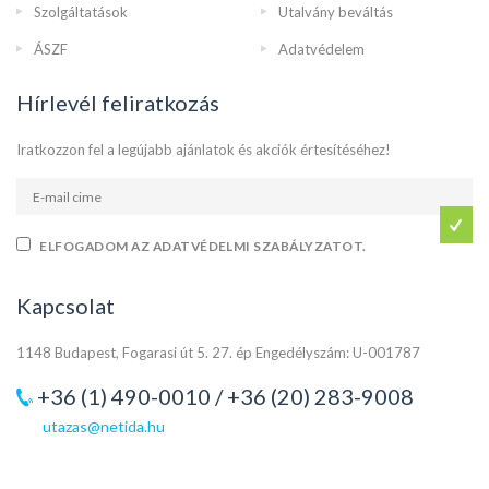
Szolgáltatások
Utalvány beváltás
ÁSZF
Adatvédelem
Hírlevél feliratkozás
Iratkozzon fel a legújabb ajánlatok és akciók értesítéséhez!
ELFOGADOM AZ ADATVÉDELMI SZABÁLYZATOT.
Kapcsolat
1148 Budapest, Fogarasi út 5. 27. ép Engedélyszám: U-001787
+36 (1) 490-0010 / +36 (20) 283-9008
utazas@netida.hu