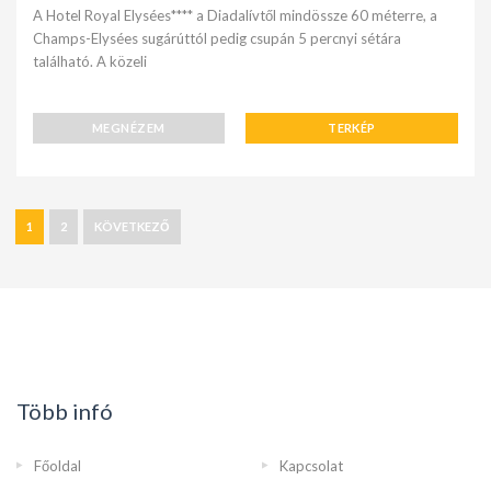
A Hotel Royal Elysées**** a Diadalívtől mindössze 60 méterre, a
Champs-Elysées sugárúttól pedig csupán 5 percnyi sétára
található. A közeli
MEGNÉZEM
TERKÉP
1
2
KÖVETKEZŐ
Több infó
Főoldal
Kapcsolat