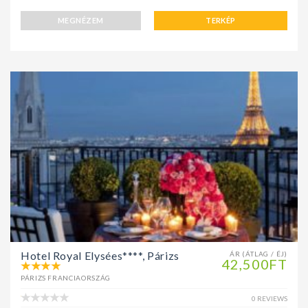
MEGNÉZEM
TERKÉP
Hotel Royal Elysées****, Párizs
ÁR (ÁTLAG / ÉJ)
42,500FT
PÁRIZS FRANCIAORSZÁG
0 REVIEWS