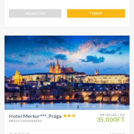
MEGNÉZEM
TERKÉP
Hotel Merkur***, Prága
ÁR (ÁTLAG / ÉJ)
35,000FT
PRÁGA CSEHORSZÁG