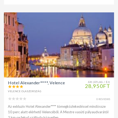
Hotel Alexander****, Velence
ÁR (ÁTLAG / ÉJ)
28,950FT
VELENCE OLASZORSZÁG
0 REVIEWS
Az exkluzív Hotel Alexander**** tömegközlekedéssel mindössze
10 perc alatt elérhető Velencéből. A Mestre vasúti pályaudvarától
2 km-re fekvő szálloda közvetlen