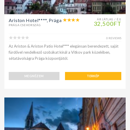
Ariston Hotel****, Prága
ÁR (ÁTLAG / ÉJ)
32,500FT
PRÁGA CSEHORSZÁG
0 REVIEWS
Az Ariston & Ariston Patio Hotel**** elegánsan berendezett, saját
fürdővel rendelkező szobákat kínál a Vitkov park közelében,
sétatávolságra Prága központjától.
MEGNÉZEM
TERKÉP