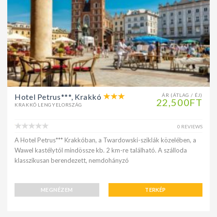
Hotel Petrus***, Krakkó
ÁR (ÁTLAG / ÉJ)
22,500FT
KRAKKÓ LENGYELORSZÁG
0 REVIEWS
A Hotel Petrus*** Krakkóban, a Twardowski-sziklák közelében, a
Wawel kastélytól mindössze kb. 2 km-re található. A szálloda
klasszikusan berendezett, nemdohányzó
MEGNÉZEM
TERKÉP