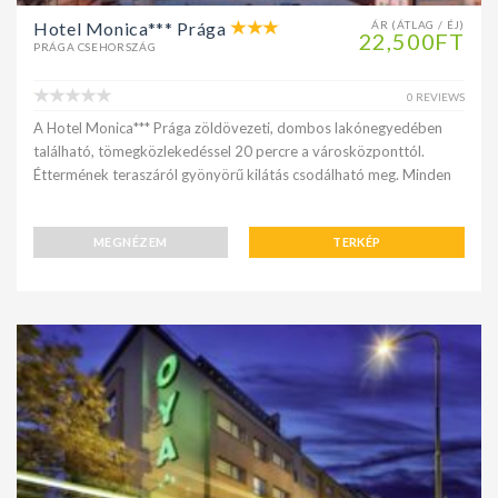
Hotel Monica*** Prága
ÁR (ÁTLAG / ÉJ)
22,500FT
PRÁGA CSEHORSZÁG
0 REVIEWS
A Hotel Monica*** Prága zöldövezeti, dombos lakónegyedében
található, tömegközlekedéssel 20 percre a városközponttól.
Éttermének teraszáról gyönyörű kilátás csodálható meg. Minden
MEGNÉZEM
TERKÉP