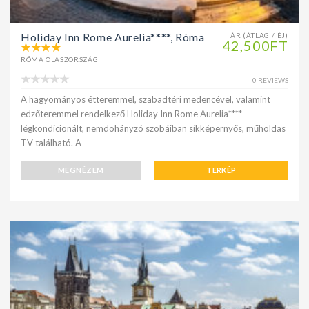
Holiday Inn Rome Aurelia****, Róma
ÁR (ÁTLAG / ÉJ)
42,500FT
RÓMA OLASZORSZÁG
0 REVIEWS
A hagyományos étteremmel, szabadtéri medencével, valamint
edzőteremmel rendelkező Holiday Inn Rome Aurelia****
légkondicionált, nemdohányzó szobáiban síkképernyős, műholdas
TV található. A
MEGNÉZEM
TERKÉP