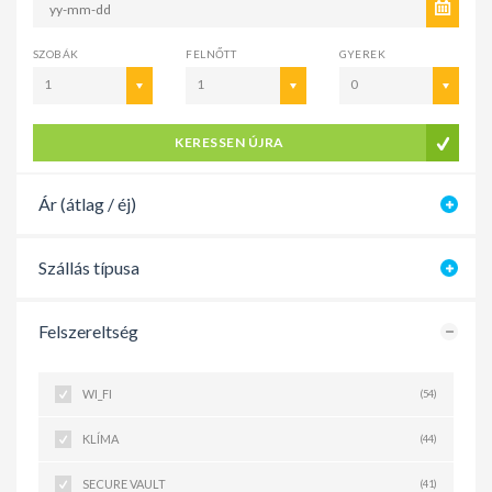
SZOBÁK
FELNŐTT
GYEREK
1
1
0
KERESSEN ÚJRA
Ár (átlag / éj)
Szállás típusa
Felszereltség
WI_FI
(54)
KLÍMA
(44)
SECURE VAULT
(41)