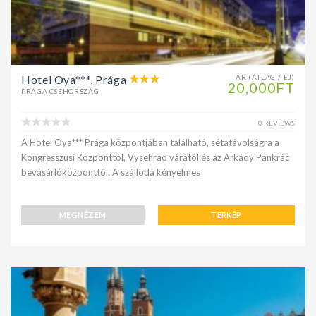
Hotel Oya***, Prága
ÁR (ÁTLAG / ÉJ)
20,000FT
PRÁGA CSEHORSZÁG
0 REVIEWS
A Hotel Oya*** Prága központjában található, sétatávolságra a
Kongresszusi Központtól, Vysehrad várától és az Arkády Pankrác
bevásárlóközponttól. A szálloda kényelmes
MEGNÉZEM
TERKÉP