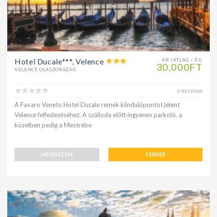
Hotel Ducale***, Velence
ÁR (ÁTLAG / ÉJ)
30,000FT
VELENCE OLASZORSZÁG
0 REVIEWS
A Favaro Veneto Hotel Ducale remek kiindulópontot jelent
Velence felfedezéséhez. A szálloda előtt ingyenes parkoló, a
közelben pedig a Mestrébe
MEGNÉZEM
TERKÉP