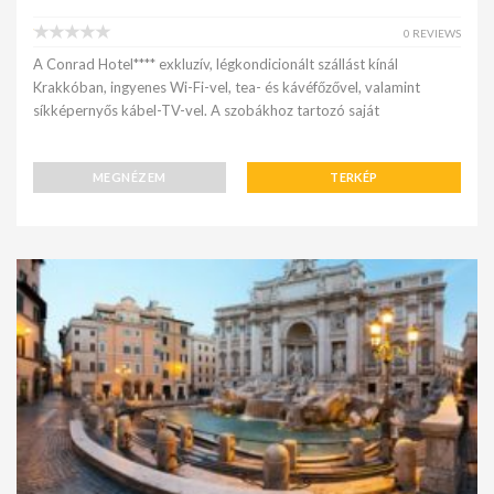
0 REVIEWS
A Conrad Hotel**** exkluzív, légkondicionált szállást kínál
Krakkóban, ingyenes Wi-Fi-vel, tea- és kávéfőzővel, valamint
síkképernyős kábel-TV-vel. A szobákhoz tartozó saját
MEGNÉZEM
TERKÉP