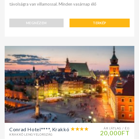
távolságra van villamossal. Minden vasárnap élő
MEGNÉZEM
TERKÉP
Conrad Hotel****, Krakkó
ÁR (ÁTLAG / ÉJ)
20,000FT
KRAKKÓ LENGYELORSZÁG