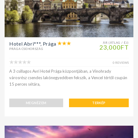
Hotel Abri***, Prága
ÁR (ÁTLAG / ÉJ)
23,000FT
PRÁGA CSEHORSZÁG
0 REVIEWS
A 3 csillagos Avri Hotel Prága központjában, a Vinohrady
városrész csendes lakónegyedében fekszik, a Vencel tértől csupán
15 perces sétára,
MEGNÉZEM
TERKÉP