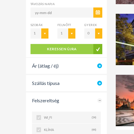
TÁVOZÁS NAPJA
SZOBÁK
FELNŐTT
GYEREK
1
1
0
KERESSEN ÚJRA
Ár (átlag / éj)
Szállás típusa
Felszereltség
WI_FI
(54)
KLÍMA
(44)