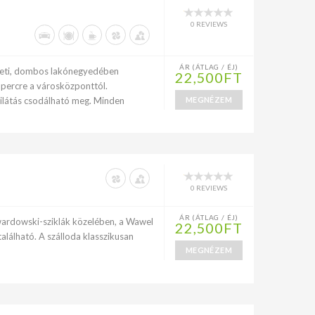
0 REVIEWS
ÁR (ÁTLAG / ÉJ)
zeti, dombos lakónegyedében
22,500FT
 percre a városközponttól.
ilátás csodálható meg. Minden
MEGNÉZEM
0 REVIEWS
ÁR (ÁTLAG / ÉJ)
wardowski-sziklák közelében, a Wawel
22,500FT
alálható. A szálloda klasszikusan
MEGNÉZEM