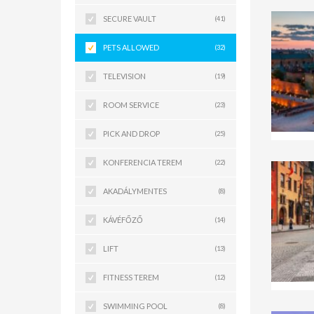
SECURE VAULT
(41)
PETS ALLOWED
(32)
TELEVISION
(19)
ROOM SERVICE
(23)
PICK AND DROP
(25)
KONFERENCIA TEREM
(22)
AKADÁLYMENTES
(8)
KÁVÉFŐZŐ
(14)
LIFT
(13)
FITNESS TEREM
(12)
SWIMMING POOL
(8)