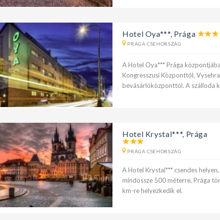
Hotel Oya***, Prága
PRÁGA CSEHORSZÁG
A Hotel Oya*** Prága központjában
Kongresszusi Központtól, Vysehra
bevásárlóközponttól. A szálloda 
Hotel Krystal***, Prága
PRÁGA CSEHORSZÁG
A Hotel Krystal*** csendes helyen
mindössze 500 méterre, Prága tör
km-re helyezkedik el.