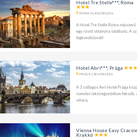
Hotel Tre Stelle***, Róma
RÓMA OLASZORSZÁG
A Hotel Tre Stelle Róma népszerű 
egy rövid sétányira található. A 
légkondicionált
Hotel Abri***, Prága
PRÁGA CSEHORSZÁG
A 3 csillagos Avri Hotel Prága kö
csendes lakónegyedében fekszik, a
sétára,
Vienna House Easy Cracow
Krakkó