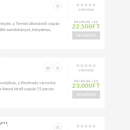
0 REVIEWS
ÁR (ÁTLAG / ÉJ)
részén, a Termini állomástól csupán
22,500FT
szálló nemdohányzó, kényelmes,
MEGNÉZEM
0 REVIEWS
ÁR (ÁTLAG / ÉJ)
zpontjában, a Vinohrady városrész
23,000FT
 Vencel tértől csupán 15 perces
MEGNÉZEM
***,