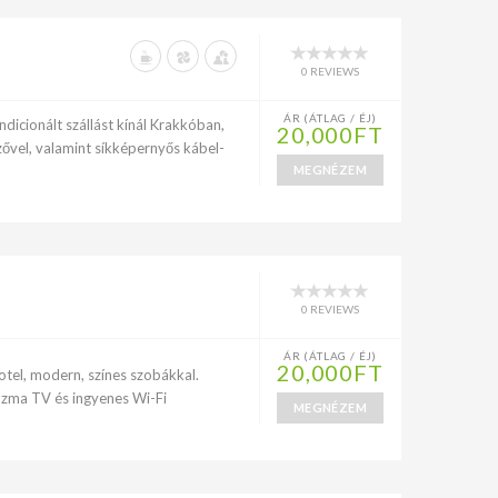
0 REVIEWS
ÁR (ÁTLAG / ÉJ)
ndicionált szállást kínál Krakkóban,
20,000FT
zővel, valamint síkképernyős kábel-
MEGNÉZEM
0 REVIEWS
ÁR (ÁTLAG / ÉJ)
20,000FT
hotel, modern, színes szobákkal.
azma TV és ingyenes Wi-Fi
MEGNÉZEM