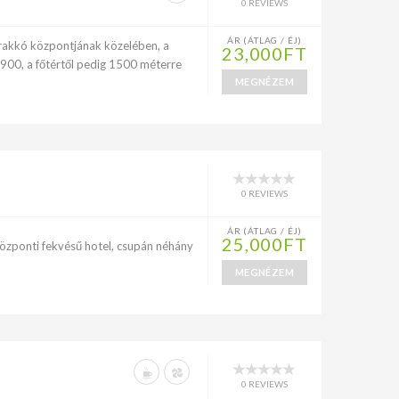
0 REVIEWS
ÁR (ÁTLAG / ÉJ)
rakkó központjának közelében, a
23,000FT
00, a főtértől pedig 1500 méterre
MEGNÉZEM
0 REVIEWS
ÁR (ÁTLAG / ÉJ)
25,000FT
özponti fekvésű hotel, csupán néhány
l
MEGNÉZEM
0 REVIEWS