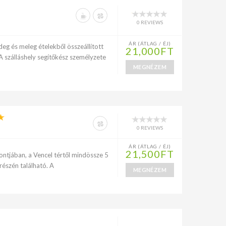
0 REVIEWS
ÁR (ÁTLAG / ÉJ)
eg és meleg ételekből összeállított
21,000FT
 A szálláshely segítőkész személyzete
MEGNÉZEM
0 REVIEWS
ÁR (ÁTLAG / ÉJ)
21,500FT
ontjában, a Vencel tértől mindössze 5
részén található. A
MEGNÉZEM