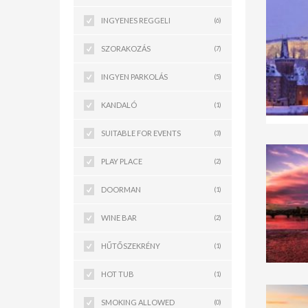
INGYENES REGGELI
(6)
SZORAKOZÁS
(7)
INGYEN PARKOLÁS
(5)
KANDALÓ
(1)
SUITABLE FOR EVENTS
(3)
PLAY PLACE
(2)
DOORMAN
(1)
WINE BAR
(2)
HŰTŐSZEKRÉNY
(1)
HOT TUB
(1)
SMOKING ALLOWED
(0)