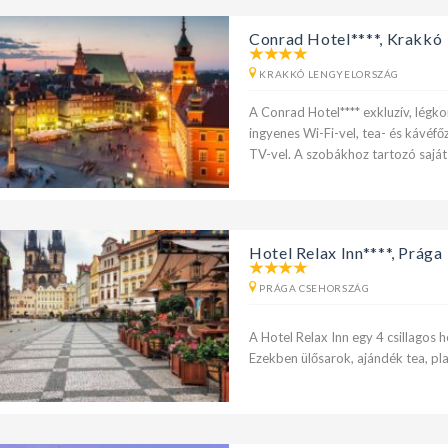
Conrad Hotel****, Krakkó
KRAKKÓ LENGYELORSZÁG
A Conrad Hotel**** exkluzív, légko
ingyenes Wi-Fi-vel, tea- és kávéfő
TV-vel. A szobákhoz tartozó saját
Hotel Relax Inn****, Prága
PRÁGA CSEHORSZÁG
A Hotel Relax Inn egy 4 csillagos 
Ezekben ülősarok, ajándék tea, pl