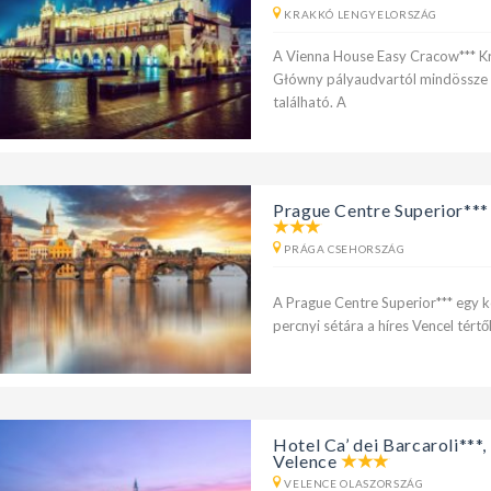
KRAKKÓ LENGYELORSZÁG
A Vienna House Easy Cracow*** K
Główny pályaudvartól mindössze 9
található. A
Prague Centre Superior***
PRÁGA CSEHORSZÁG
A Prague Centre Superior*** egy k
percnyi sétára a híres Vencel tértő
Hotel Ca’ dei Barcaroli***,
Velence
VELENCE OLASZORSZÁG