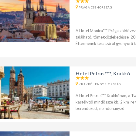
PRÁGA CSEHORSZÁG
A Hotel Monica*** Prága zöldöve
található, tömegközlekedéssel 20
Éttermének teraszáról gyönyörű k
Hotel Petrus***, Krakkó
KRAKKÓ LENGYELORSZÁG
A Hotel Petrus*** Krakkóban, a T
kastélytól mindössze kb. 2 km-re t
berendezett, nemdohányzó