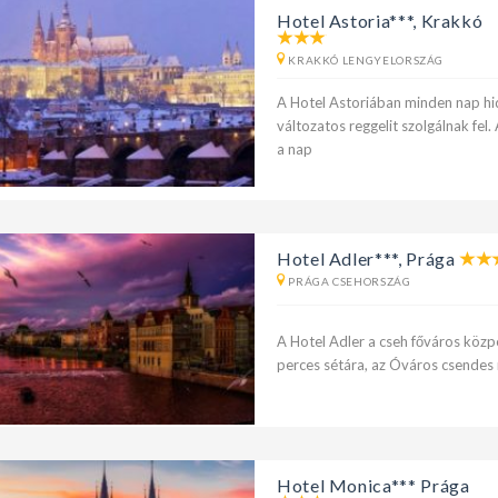
Hotel Astoria***, Krakkó
KRAKKÓ LENGYELORSZÁG
A Hotel Astoriában minden nap hid
változatos reggelit szolgálnak fel.
a nap
Hotel Adler***, Prága
PRÁGA CSEHORSZÁG
A Hotel Adler a cseh főváros közp
perces sétára, az Óváros csendes 
Hotel Monica*** Prága