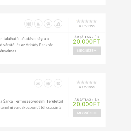
0 REVIEWS
ÁR (ÁTLAG / ÉJ)
 található, sétatávolságra a
20,000FT
d várától és az Arkády Pankrác
kényelmes
MEGNÉZEM
0 REVIEWS
ÁR (ÁTLAG / ÉJ)
, a Šárka Természetvédelmi Területtől
20,000FT
ténelmi városközpontjától csupán 5
MEGNÉZEM