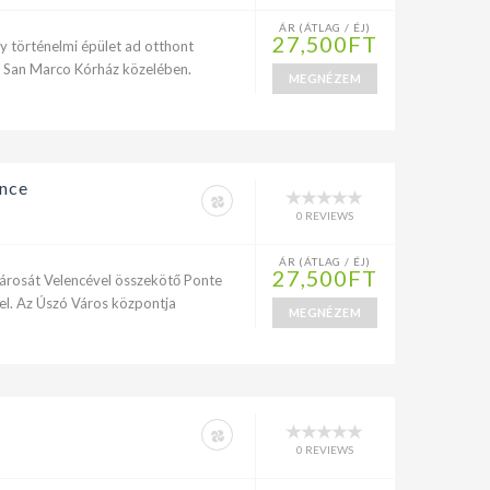
ÁR (ÁTLAG / ÉJ)
27,500FT
gy történelmi épület ad otthont
a San Marco Kórház közelében.
MEGNÉZEM
ence
0 REVIEWS
ÁR (ÁTLAG / ÉJ)
27,500FT
városát Velencével összekötő Ponte
k el. Az Úszó Város központja
MEGNÉZEM
0 REVIEWS