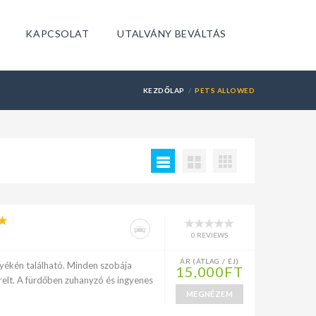
KAPCSOLAT
UTALVÁNY BEVÁLTÁS
KEZDŐLAP
PETS ALLOWED
0 REVIEWS
ÁR (ÁTLAG / ÉJ)
nyékén található. Minden szobája
15,000FT
erelt. A fürdőben zuhanyzó és ingyenes
MEGNÉZEM