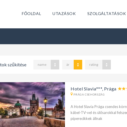
FŐOLDAL
UTAZÁSOK
SZOLGÁLTATÁSOK
atok szűkítése
name
ár
rating
Hotel Slavia***, Prága
PRÁGA CSEHORSZÁG
A Hotel Slavia Prága csendes kör
kábel-TV-vel és ülősarokkal felsz
piperecikkek állnak