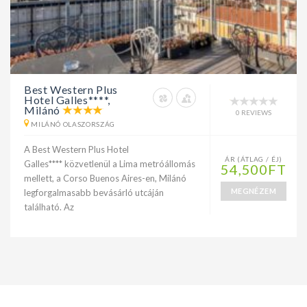
Best Western Plus
Hotel Galles****,
Milánó
0 REVIEWS
MILÁNÓ OLASZORSZÁG
A Best Western Plus Hotel
ÁR (ÁTLAG / ÉJ)
Galles**** közvetlenül a Lima metróállomás
54,500FT
mellett, a Corso Buenos Aires-en, Milánó
MEGNÉZEM
legforgalmasabb bevásárló utcáján
található. Az