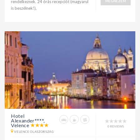
MEGNÉZEM
rendelkeznek. 24 órás recepciót (magyarul
is beszélnek!),
Hotel
Alexander****,
Velence
0 REVIEWS
VELENCE OLASZORSZÁG