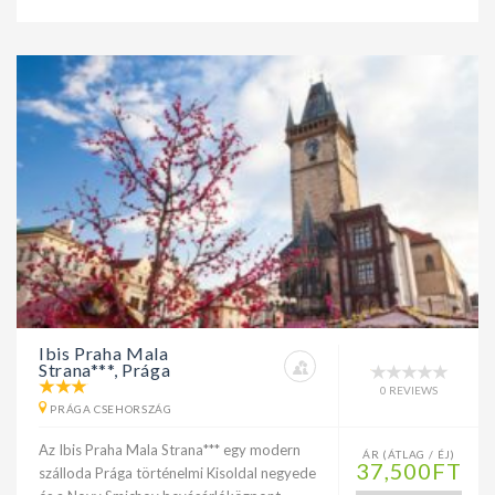
Ibis Praha Mala
Strana***, Prága
0 REVIEWS
PRÁGA CSEHORSZÁG
Az Ibis Praha Mala Strana*** egy modern
ÁR (ÁTLAG / ÉJ)
37,500FT
szálloda Prága történelmi Kisoldal negyede