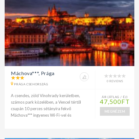
Máchova***, Prága
0 REVIEWS
PRÁGA CSEHORSZÁG
A csendes, zöld Vinohrady kerületben,
ÁR (ÁTLAG / ÉJ)
47,500FT
számos park közelében, a Vencel tértől
csupán 10 perces sétányira fekvő
MEGNÉZEM
Máchova*** ingyenes Wi-Fi-vel és