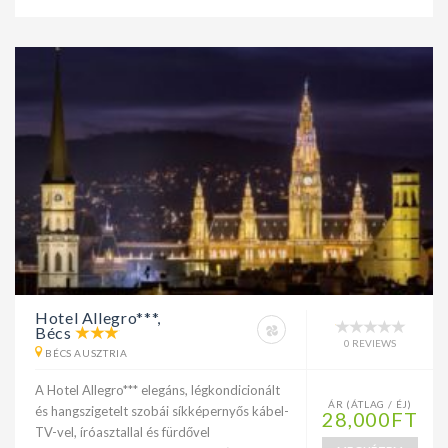
Hotel Allegro***,
Bécs
0 REVIEWS
BÉCS AUSZTRIA
A Hotel Allegro*** elegáns, légkondicionált
ÁR (ÁTLAG / ÉJ)
és hangszigetelt szobái síkképernyős kábel-
28,000FT
TV-vel, íróasztallal és fürdővel