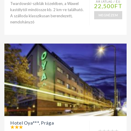
ÁR (ÁTLAG / ÉJ)
Twardowski-sziklák közelében, a Wawel
22,500FT
kastélytól mindössze kb. 2 km-re található.
MEGNÉZEM
A szálloda klasszikusan berendezett,
nemdohányzó
Hotel Oya***, Prága