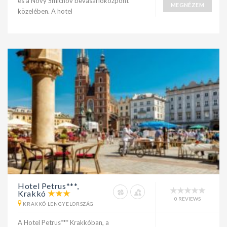
és a Novy Smichov bevásárlóközpont
MEGNÉZEM
közelében. A hotel
Hotel Petrus***,
Krakkó
0 REVIEWS
KRAKKÓ LENGYELORSZÁG
A Hotel Petrus*** Krakkóban, a