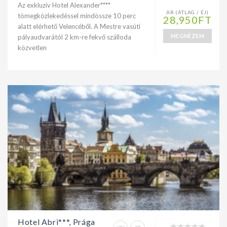
Az exkluzív Hotel Alexander****
ÁR (ÁTLAG / ÉJ)
tömegközlekedéssel mindössze 10 perc
28,950FT
alatt elérhető Velencéből. A Mestre vasúti
MEGNÉZEM
pályaudvarától 2 km-re fekvő szálloda
közvetlen
Hotel Abri***, Prága