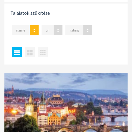
Találatok szűkítése
name
ár
rating