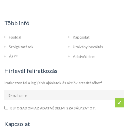
Több infó
Főoldal
Kapcsolat
Szolgáltatások
Utalvány beváltás
ÁSZF
Adatvédelem
Hírlevél feliratkozás
Iratkozzon fel a legújabb ajánlatok és akciók értesítéséhez!
ELFOGADOM AZ ADATVÉDELMI SZABÁLYZATOT.
Kapcsolat