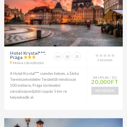
Hotel Krystal***,
Prága
0 REVIEWS
PRÁGA CSEHORSZÁG
A Hotel Krystal*** csendes helyen, a Šárka
ÁR (ÁTLAG / ÉJ)
Természetvédelmi Területtől mindössze
20,000FT
500 méterre, Prága történelmi
MEGNÉZEM
városközpontjától csupán 5 km-re
helyezkedik el.