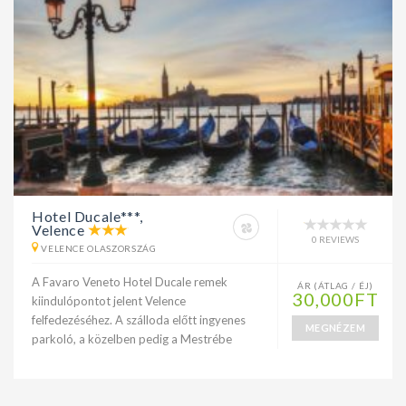
Hotel Ducale***,
Velence
0 REVIEWS
VELENCE OLASZORSZÁG
A Favaro Veneto Hotel Ducale remek
ÁR (ÁTLAG / ÉJ)
30,000FT
kiindulópontot jelent Velence
felfedezéséhez. A szálloda előtt ingyenes
MEGNÉZEM
parkoló, a közelben pedig a Mestrébe