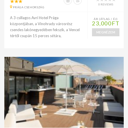
0 REVIEWS
PRÁGA CSEHORSZÁG
A 3 csillagos Avri Hotel Prága
ÁR (ÁTLAG / ÉJ)
23,000FT
központjában, a Vinohrady városrész
csendes lakónegyedében fekszik, a Vencel
MEGNÉZEM
tértől csupán 15 perces sétára,