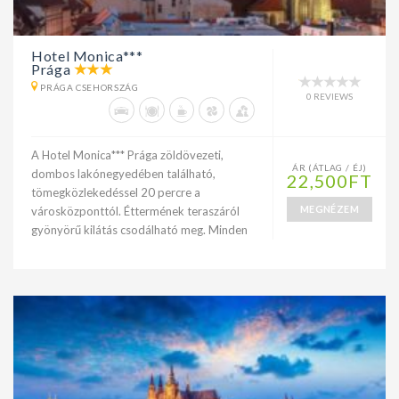
Hotel Monica***
Prága
PRÁGA CSEHORSZÁG
0 REVIEWS
A Hotel Monica*** Prága zöldövezeti,
ÁR (ÁTLAG / ÉJ)
dombos lakónegyedében található,
22,500FT
tömegközlekedéssel 20 percre a
MEGNÉZEM
városközponttól. Éttermének teraszáról
gyönyörű kilátás csodálható meg. Minden