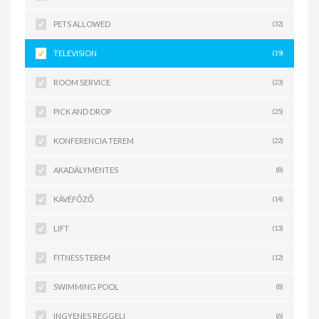
PETS ALLOWED
(32)
TELEVISION
(19)
ROOM SERVICE
(23)
PICK AND DROP
(25)
KONFERENCIA TEREM
(22)
AKADÁLYMENTES
(8)
KÁVÉFŐZŐ
(14)
LIFT
(13)
FITNESS TEREM
(12)
SWIMMING POOL
(8)
INGYENES REGGELI
(6)