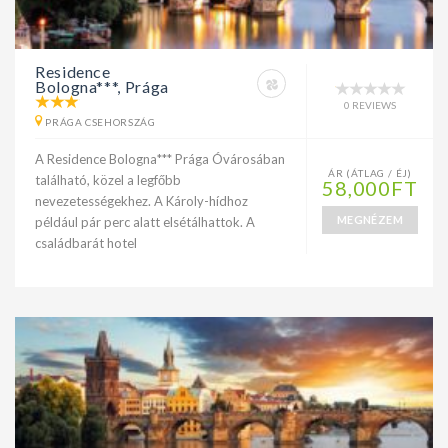
Residence
Bologna***, Prága
0 REVIEWS
PRÁGA CSEHORSZÁG
A Residence Bologna*** Prága Óvárosában
ÁR (ÁTLAG / ÉJ)
található, közel a legfőbb
58,000FT
nevezetességekhez. A Károly-hídhoz
MEGNÉZEM
például pár perc alatt elsétálhattok. A
családbarát hotel