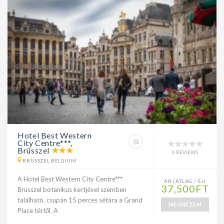
Hotel Best Western
City Centre***,
Brüsszel
0 REVIEWS
BRÜSSZEL BELGIUM
A Hotel Best Western City Centre***
ÁR (ÁTLAG / ÉJ)
37,500FT
Brüsszel botanikus kertjével szemben
található, csupán 15 perces sétára a Grand
MEGNÉZEM
Place tértől. A