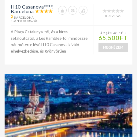
H10 Casanova****,
Barcelona
0 REVIEWS
BARCELONA
SPANYOLORSZÁG
A Plaça Catalunya-tól, és a híres
ÁR (ÁTLAG / ÉJ)
65,500FT
sétálóutcától, a Les Rambles-tól mindössze
pár méterre lévő H10 Casanova kiváló
MEGNÉZEM
elhelyezkedése, és gyönyörűen