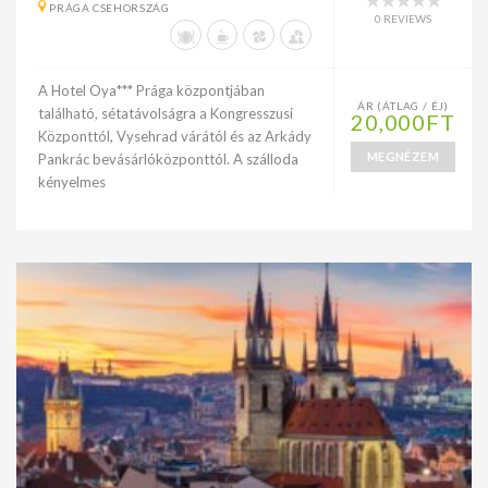
PRÁGA CSEHORSZÁG
0 REVIEWS
A Hotel Oya*** Prága központjában
ÁR (ÁTLAG / ÉJ)
található, sétatávolságra a Kongresszusi
20,000FT
Központtól, Vysehrad várától és az Arkády
MEGNÉZEM
Pankrác bevásárlóközponttól. A szálloda
kényelmes