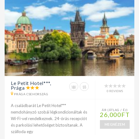
Le Petit Hotel***,
Prága
0 REVIEWS
PRÁGA CSEHORSZÁG
A családbarát Le Petit Hotel***
ÁR (ÁTLAG / ÉJ)
nemdohányzó szobái légkondicionáltak és
26,000FT
Wi-Fi-vel rendelkeznek. 24-órás recepciót
MEGNÉZEM
és parkolási lehetőséget biztosítanak. A
szálloda egy