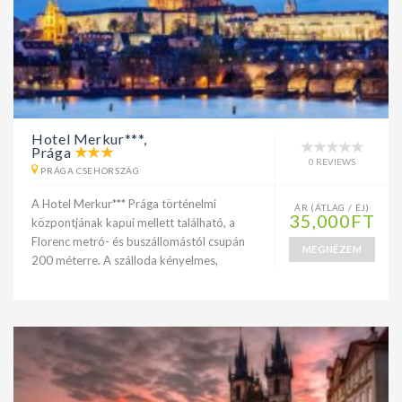
Hotel Merkur***,
Prága
0 REVIEWS
PRÁGA CSEHORSZÁG
A Hotel Merkur*** Prága történelmi
ÁR (ÁTLAG / ÉJ)
35,000FT
központjának kapui mellett található, a
Florenc metró- és buszállomástól csupán
MEGNÉZEM
200 méterre. A szálloda kényelmes,