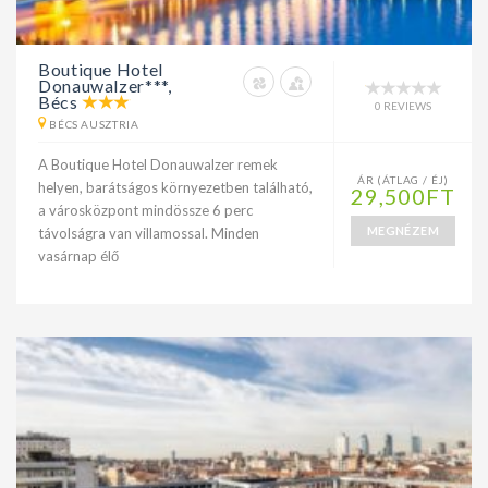
Boutique Hotel
Donauwalzer***,
Bécs
0 REVIEWS
BÉCS AUSZTRIA
A Boutique Hotel Donauwalzer remek
ÁR (ÁTLAG / ÉJ)
helyen, barátságos környezetben található,
29,500FT
a városközpont mindössze 6 perc
MEGNÉZEM
távolságra van villamossal. Minden
vasárnap élő