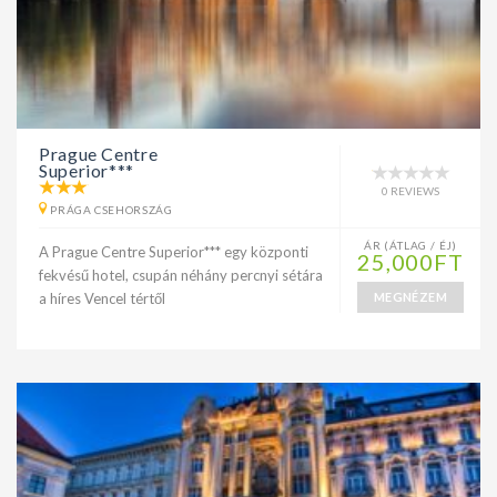
Prague Centre
Superior***
0 REVIEWS
PRÁGA CSEHORSZÁG
ÁR (ÁTLAG / ÉJ)
A Prague Centre Superior*** egy központi
25,000FT
fekvésű hotel, csupán néhány percnyi sétára
a híres Vencel tértől
MEGNÉZEM