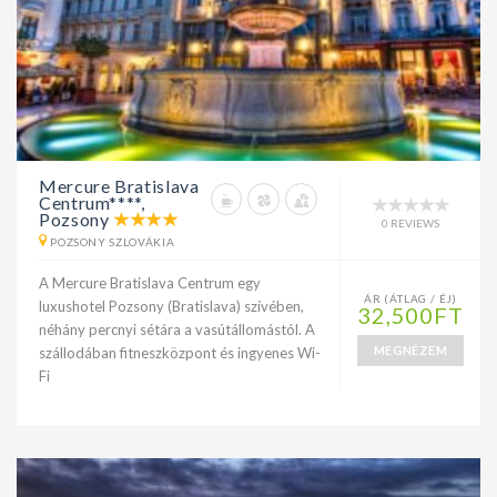
Mercure Bratislava
Centrum****,
Pozsony
0 REVIEWS
POZSONY SZLOVÁKIA
A Mercure Bratislava Centrum egy
ÁR (ÁTLAG / ÉJ)
luxushotel Pozsony (Bratislava) szívében,
32,500FT
néhány percnyi sétára a vasútállomástól. A
MEGNÉZEM
szállodában fitneszközpont és ingyenes Wi-
Fi