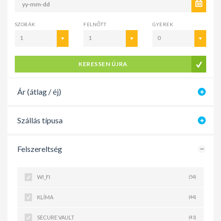
SZOBÁK
FELNŐTT
GYEREK
1
1
0
KERESSEN ÚJRA
Ár (átlag / éj)
Szállás típusa
Felszereltség
WI_FI
(54)
KLÍMA
(44)
SECURE VAULT
(41)