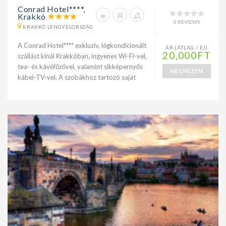
Conrad Hotel****,
Krakkó
0 REVIEWS
KRAKKÓ LENGYELORSZÁG
A Conrad Hotel**** exkluzív, légkondicionált
ÁR (ÁTLAG / ÉJ)
20,000FT
szállást kínál Krakkóban, ingyenes Wi-Fi-vel,
tea- és kávéfőzővel, valamint síkképernyős
MEGNÉZEM
kábel-TV-vel. A szobákhoz tartozó saját