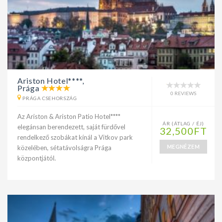
Ariston Hotel****,
Prága
0 REVIEWS
PRÁGA CSEHORSZÁG
Az Ariston & Ariston Patio Hotel****
ÁR (ÁTLAG / ÉJ)
elegánsan berendezett, saját fürdővel
32,500FT
rendelkező szobákat kínál a Vitkov park
MEGNÉZEM
közelében, sétatávolságra Prága
központjától.