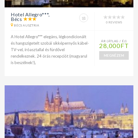
Hotel Allegro***,
Bécs
0 REVIEWS
BÉCS AUSZTRIA
A Hotel Allegro*** elegáns, légkondicionált
ÁR (ÁTLAG / ÉJ)
és hangszigetelt szobái síkképernyős kábel-
28,000FT
TV-vel, íróasztallal és fürdővel
MEGNÉZEM
rendelkeznek. 24 órás recepciót (magyarul
is beszélnek!),