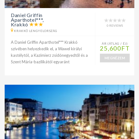
Daniel Griffin
Aparthotel***,
Krakkó
0 REVIEWS
KRAKKÓ LENGYELORSZÁG
A Daniel Griffin Aparthotel*** Krakkó
ÁR (ÁTLAG / ÉJ)
25,600FT
szívében helyezkedik el, a Wawel királyi
kastélytól, a Kazimierz zsidónegyedtől és a
MEGNÉZEM
Szent Mária-bazilikától egyaránt