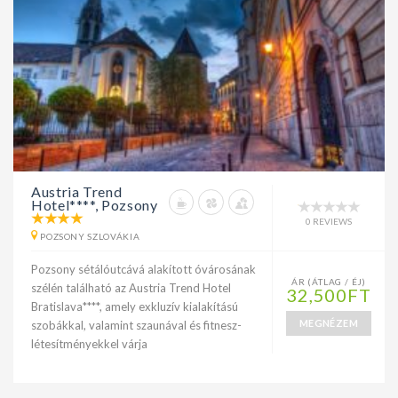
Austria Trend
Hotel****, Pozsony
0 REVIEWS
POZSONY SZLOVÁKIA
Pozsony sétálóutcává alakított óvárosának
ÁR (ÁTLAG / ÉJ)
szélén található az Austria Trend Hotel
32,500FT
Bratislava****, amely exkluzív kialakítású
MEGNÉZEM
szobákkal, valamint szaunával és fitnesz-
létesítményekkel várja