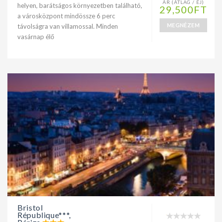
ÁR (ÁTLAG / ÉJ)
helyen, barátságos környezetben található,
29,500FT
a városközpont mindössze 6 perc
MEGNÉZEM
távolságra van villamossal. Minden
vasárnap élő
Bristol
République***,