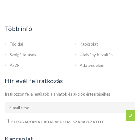
Több infó
Főoldal
Kapcsolat
Szolgáltatások
Utalvány beváltás
ÁSZF
Adatvédelem
Hírlevél feliratkozás
Iratkozzon fel a legújabb ajánlatok és akciók értesítéséhez!
ELFOGADOM AZ ADATVÉDELMI SZABÁLYZATOT.
Kapcsolat