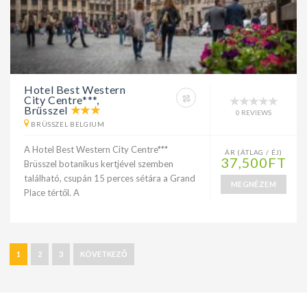
Hotel Best Western
City Centre***,
Brüsszel
0 REVIEWS
BRÜSSZEL BELGIUM
A Hotel Best Western City Centre***
ÁR (ÁTLAG / ÉJ)
37,500FT
Brüsszel botanikus kertjével szemben
található, csupán 15 perces sétára a Grand
MEGNÉZEM
Place tértől. A
1
2
3
KÖVETKEZŐ