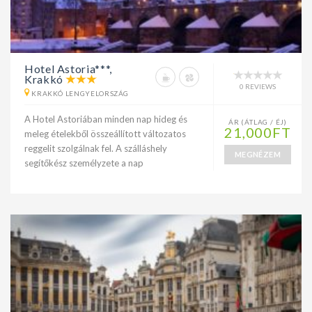
Hotel Astoria***,
Krakkó
0 REVIEWS
KRAKKÓ LENGYELORSZÁG
A Hotel Astoriában minden nap hideg és
ÁR (ÁTLAG / ÉJ)
21,000FT
meleg ételekből összeállított változatos
reggelit szolgálnak fel. A szálláshely
MEGNÉZEM
segítőkész személyzete a nap