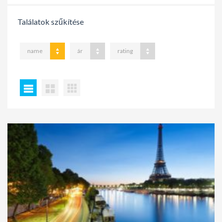
Találatok szűkítése
name
ár
rating