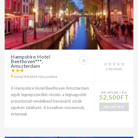
Hampshire Hotel
Beethoven***,
Amszterdam
0 REVIEWS
AMSZTERDAM HOLLANDIA
A Hampshire Hotel Beethoven Amszterdam
ÁR (ÁTLAG / ÉJ)
egyik legnépszerűbb részén, a legnagyobb
52,500FT
presztízzsel rendelkező bevásárló utcák
MEGNÉZEM
egyikén található. A közelben múzeumok,
éttermek