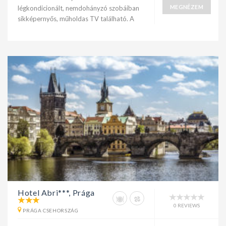
MEGNÉZEM
légkondicionált, nemdohányzó szobáiban
síkképernyős, műholdas TV található. A
Hotel Abri***, Prága
0 REVIEWS
PRÁGA CSEHORSZÁG