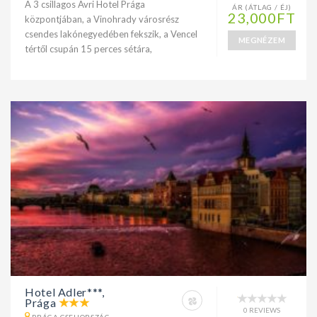
A 3 csillagos Avri Hotel Prága
ÁR (ÁTLAG / ÉJ)
23,000FT
központjában, a Vinohrady városrész
csendes lakónegyedében fekszik, a Vencel
MEGNÉZEM
tértől csupán 15 perces sétára,
Hotel Adler***,
Prága
0 REVIEWS