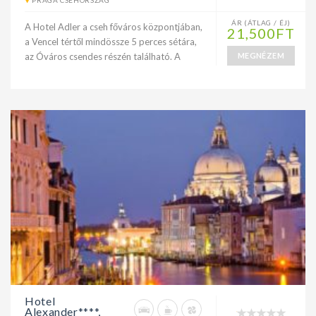
PRÁGA CSEHORSZÁG
ÁR (ÁTLAG / ÉJ)
A Hotel Adler a cseh főváros központjában,
21,500FT
a Vencel tértől mindössze 5 perces sétára,
az Óváros csendes részén található. A
MEGNÉZEM
Hotel
Alexander****,