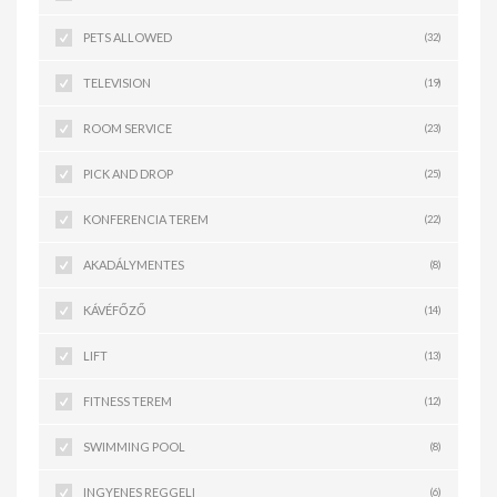
PETS ALLOWED
(32)
TELEVISION
(19)
ROOM SERVICE
(23)
PICK AND DROP
(25)
KONFERENCIA TEREM
(22)
AKADÁLYMENTES
(8)
KÁVÉFŐZŐ
(14)
LIFT
(13)
FITNESS TEREM
(12)
SWIMMING POOL
(8)
INGYENES REGGELI
(6)