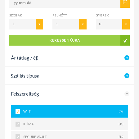
SZOBÁK
FELNŐTT
GYEREK
1
1
0
KERESSEN ÚJRA
Ár (átlag / éj)
Szállás típusa
Felszereltség
WI_FI
(54)
KLÍMA
(44)
SECURE VAULT
(41)