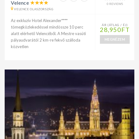
Velence
0 REVIEWS
VELENCE OLASZORSZÁG
Az exkluzív Hotel Alexander****
ÁR (ÁTLAG / ÉJ)
tömegközlekedéssel mindössze 10 perc
28,950FT
alatt elérhető Velencéből. A Mestre vasúti
MEGNÉZEM
pályaudvarától 2 km-re fekvő szálloda
közvetlen