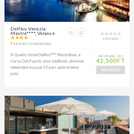
Delfino Venezia
Mestre****, Velence
0 REVIEWS
VELENCE OLASZORSZÁG
A Quality Hotel Delfino**** Mestrében, a
ÁR (ÁTLAG / ÉJ)
42,500FT
Corso Del Popolo úton található, ahonnan
Velencébe busszal 10 perc alatt el lehet
MEGNÉZEM
jutni.