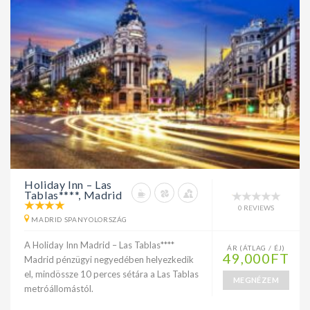
Holiday Inn – Las
Tablas****, Madrid
0 REVIEWS
MADRID SPANYOLORSZÁG
A Holiday Inn Madrid – Las Tablas****
ÁR (ÁTLAG / ÉJ)
49,000FT
Madrid pénzügyi negyedében helyezkedik
el, mindössze 10 perces sétára a Las Tablas
MEGNÉZEM
metróállomástól.