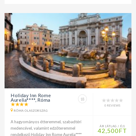
Holiday Inn Rome
Aurelia****, Róma
0 REVIEWS
RÓMA OLASZORSZÁG
A hagyományos étteremmel, szabadtéri
ÁR (ÁTLAG / ÉJ)
medencével, valamint edzőteremmel
42,500FT
rendelkező Holiday Inn Rome Aurelia****