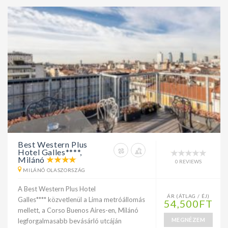
Best Western Plus
Hotel Galles****,
Milánó
0 REVIEWS
MILÁNÓ OLASZORSZÁG
A Best Western Plus Hotel
ÁR (ÁTLAG / ÉJ)
Galles**** közvetlenül a Lima metróállomás
54,500FT
mellett, a Corso Buenos Aires-en, Milánó
MEGNÉZEM
legforgalmasabb bevásárló utcáján