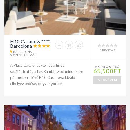
H10 Casanova****,
Barcelona
0 REVIEWS
BARCELONA
SPANYOLORSZÁG
A Plaça Catalunya-tól, és a híres
ÁR (ÁTLAG / ÉJ)
65,500FT
sétálóutcától, a Les Rambles-tól mindössze
pár méterre lévő H10 Casanova kiváló
MEGNÉZEM
elhelyezkedése, és gyönyörűen