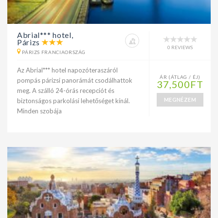
Abrial*** hotel,
Párizs
0 REVIEWS
PÁRIZS FRANCIAORSZÁG
Az Abrial*** hotel napozóteraszáról
ÁR (ÁTLAG / ÉJ)
pompás párizsi panorámát csodálhattok
37,500FT
meg. A szálló 24-órás recepciót és
MEGNÉZEM
biztonságos parkolási lehetőséget kínál.
Minden szobája