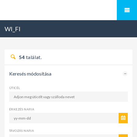
WI_FI
54
találat.
Keresés módosítása
ÚTICÉL
ÉRKEZÉS NAPJA
TÁVOZÁS NAPJA