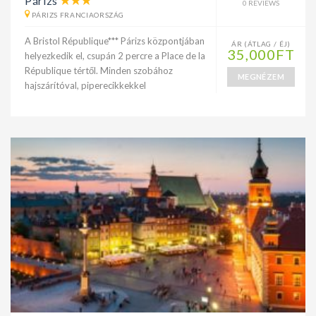
Párizs
0 REVIEWS
PÁRIZS FRANCIAORSZÁG
A Bristol République*** Párizs központjában
ÁR (ÁTLAG / ÉJ)
35,000FT
helyezkedik el, csupán 2 percre a Place de la
République tértől. Minden szobához
MEGNÉZEM
hajszárítóval, piperecikkekkel