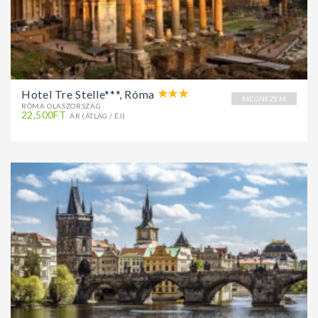
Hotel Tre Stelle***, Róma
MEGNÉZEM
RÓMA OLASZORSZÁG
22,500FT
ÁR (ÁTLAG / ÉJ)