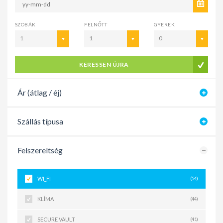
SZOBÁK
FELNŐTT
GYEREK
1
1
0
KERESSEN ÚJRA
Ár (átlag / éj)
Szállás típusa
Felszereltség
WI_FI
(54)
KLÍMA
(44)
SECURE VAULT
(41)