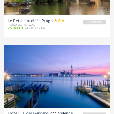
Le Petit Hotel***, Prága
MEGNÉZEM
PRÁGA CSEHORSZÁG
26,000FT
ÁR (ÁTLAG / ÉJ)
Hotel Ca’ dei Barcaroli***, Velence