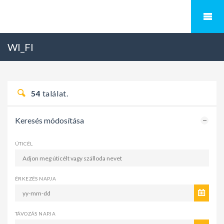
WI_FI
54
találat.
Keresés módosítása
ÚTICÉL
ÉRKEZÉS NAPJA
TÁVOZÁS NAPJA