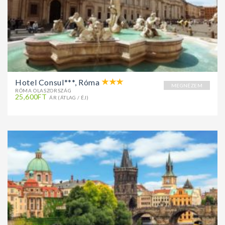
Hotel Consul***, Róma
MEGNÉZEM
RÓMA OLASZORSZÁG
25,600FT
ÁR (ÁTLAG / ÉJ)