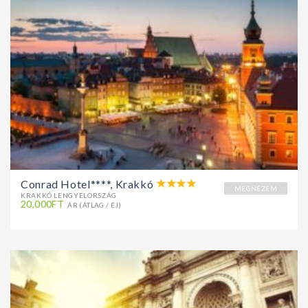
Conrad Hotel****, Krakkó
MEGNÉZEM
KRAKKÓ LENGYELORSZÁG
20,000FT
ÁR (ÁTLAG / ÉJ)