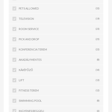
PETS ALLOWED
(32)
TELEVISION
(19)
ROOM SERVICE
(23)
PICK AND DROP
(25)
KONFERENCIA TEREM
(22)
AKADÁLYMENTES
(8)
KÁVÉFŐZŐ
(14)
LIFT
(13)
FITNESS TEREM
(12)
SWIMMING POOL
(8)
INGYENES REGGELI
(6)