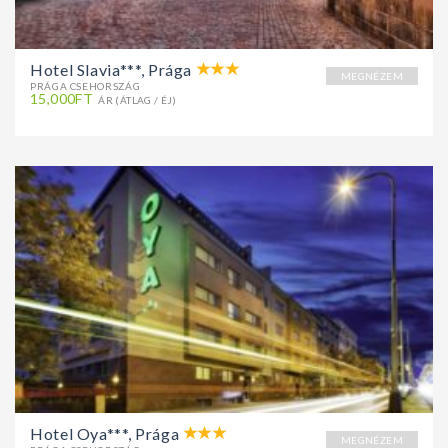
Hotel Slavia***, Prága
MEGNÉZEM
PRÁGA CSEHORSZÁG
15,000FT
ÁR (ÁTLAG / ÉJ)
Hotel Oya***, Prága
MEGNÉZEM