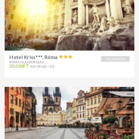
Hotel Kriss***, Róma
MEGNÉZEM
RÓMA OLASZORSZÁG
20,000FT
ÁR (ÁTLAG / ÉJ)