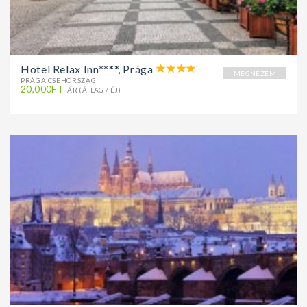
Hotel Relax Inn****, Prága
MEGNÉZEM
PRÁGA CSEHORSZÁG
20,000FT
ÁR (ÁTLAG / ÉJ)