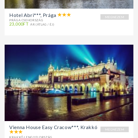
Hotel Abri***, Prága
MEGNÉZEM
PRÁGA CSEHORSZÁG
23,000FT
ÁR (ÁTLAG / ÉJ)
Vienna House Easy Cracow***, Krakkó
MEGNÉZEM
KRAKKÓ LENGYELORSZÁG