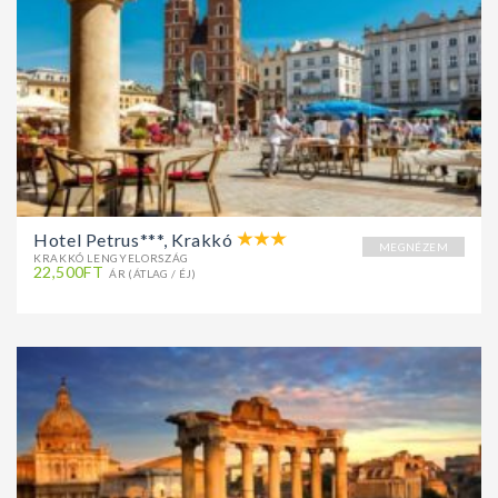
Hotel Petrus***, Krakkó
MEGNÉZEM
KRAKKÓ LENGYELORSZÁG
22,500FT
ÁR (ÁTLAG / ÉJ)