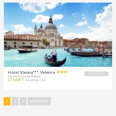
Hotel Vienna***, Velence
MEGNÉZEM
VELENCE OLASZORSZÁG
27,500FT
ÁR (ÁTLAG / ÉJ)
1
2
3
KÖVETKEZŐ