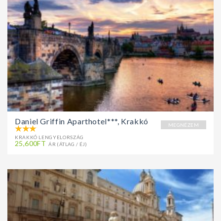
Daniel Griffin Aparthotel***, Krakkó
MEGNÉZEM
KRAKKÓ LENGYELORSZÁG
25,600FT
ÁR (ÁTLAG / ÉJ)