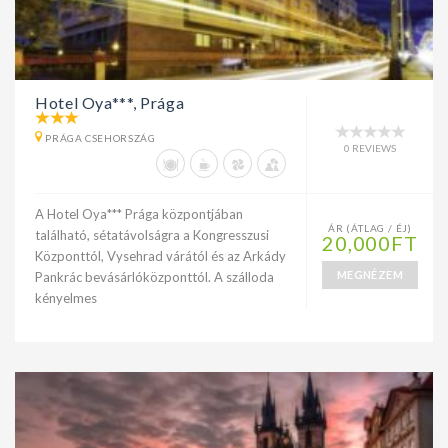
Hotel Oya***, Prága
PRÁGA CSEHORSZÁG
0 REVIEWS
A Hotel Oya*** Prága központjában
ÁR (ÁTLAG / ÉJ)
található, sétatávolságra a Kongresszusi
20,000FT
Központtól, Vysehrad várától és az Arkády
MEGNÉZEM
Pankrác bevásárlóközponttól. A szálloda
kényelmes