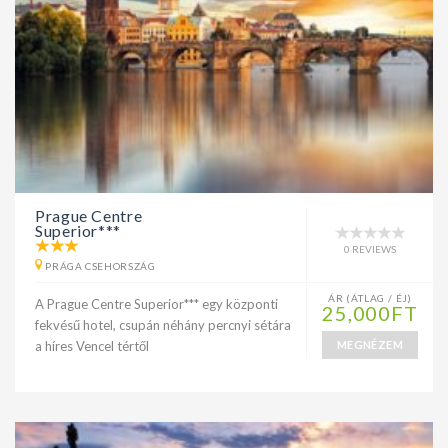
Prague Centre
Superior***
0 REVIEWS
PRÁGA CSEHORSZÁG
ÁR (ÁTLAG / ÉJ)
A Prague Centre Superior*** egy központi
25,000FT
fekvésű hotel, csupán néhány percnyi sétára
a híres Vencel tértől
MEGNÉZEM