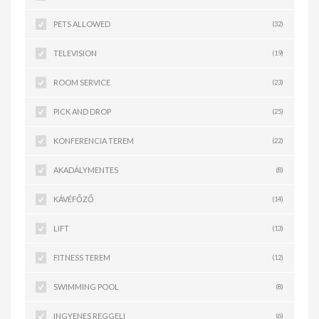
PETS ALLOWED
(32)
TELEVISION
(19)
ROOM SERVICE
(23)
PICK AND DROP
(25)
KONFERENCIA TEREM
(22)
AKADÁLYMENTES
(8)
KÁVÉFŐZŐ
(14)
LIFT
(13)
FITNESS TEREM
(12)
SWIMMING POOL
(8)
INGYENES REGGELI
(6)