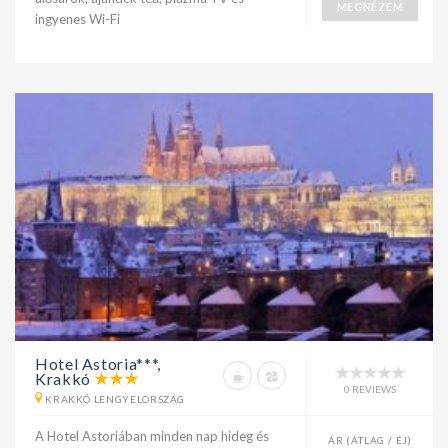
MEGNÉZEM
ingyenes Wi-Fi
Hotel Astoria***,
Krakkó
0 REVIEWS
KRAKKÓ LENGYELORSZÁG
A Hotel Astoriában minden nap hideg és
ÁR (ÁTLAG / ÉJ)