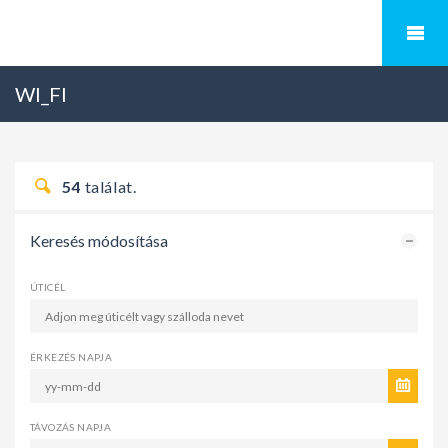
WI_FI
54
találat.
Keresés módosítása
ÚTICÉL
ÉRKEZÉS NAPJA
TÁVOZÁS NAPJA