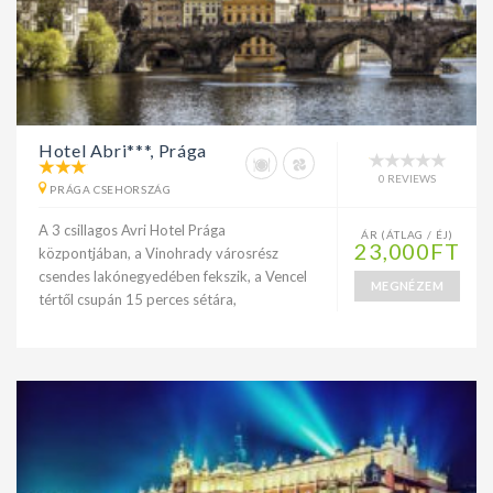
Hotel Abri***, Prága
0 REVIEWS
PRÁGA CSEHORSZÁG
A 3 csillagos Avri Hotel Prága
ÁR (ÁTLAG / ÉJ)
23,000FT
központjában, a Vinohrady városrész
csendes lakónegyedében fekszik, a Vencel
MEGNÉZEM
tértől csupán 15 perces sétára,