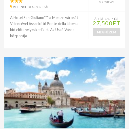
0 REVIEWS
VELENCE OLASZORSZÁG
A Hotel San Giuliano*** a Mestre városát
ÁR (ÁTLAG / ÉJ)
27,500FT
Velencével összekötő Ponte della Liberta
híd előtt helyezkedik el. Az Úszó Város
MEGNÉZEM
központja