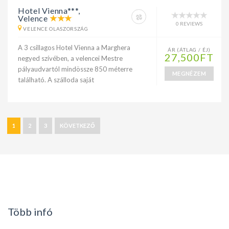
Hotel Vienna***,
Velence
0 REVIEWS
VELENCE OLASZORSZÁG
A 3 csillagos Hotel Vienna a Marghera
ÁR (ÁTLAG / ÉJ)
27,500FT
negyed szívében, a velencei Mestre
pályaudvartól mindössze 850 méterre
MEGNÉZEM
található. A szálloda saját
1
2
3
KÖVETKEZŐ
Több infó