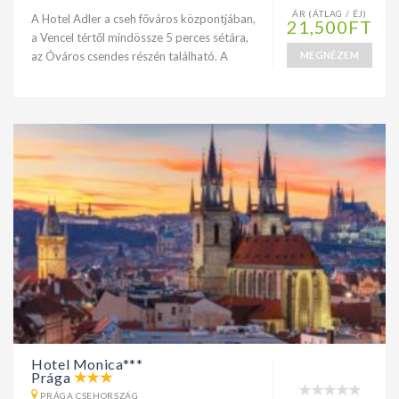
ÁR (ÁTLAG / ÉJ)
A Hotel Adler a cseh főváros központjában,
21,500FT
a Vencel tértől mindössze 5 perces sétára,
az Óváros csendes részén található. A
MEGNÉZEM
Hotel Monica***
Prága
PRÁGA CSEHORSZÁG