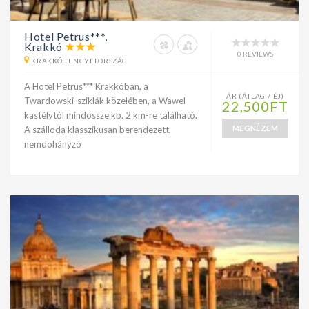
Hotel Petrus***,
Krakkó
0 REVIEWS
KRAKKÓ LENGYELORSZÁG
A Hotel Petrus*** Krakkóban, a
ÁR (ÁTLAG / ÉJ)
Twardowski-sziklák közelében, a Wawel
22,500FT
kastélytól mindössze kb. 2 km-re található.
MEGNÉZEM
A szálloda klasszikusan berendezett,
nemdohányzó