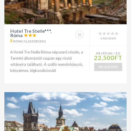
Hotel Tre Stelle***,
Róma
0 REVIEWS
RÓMA OLASZORSZÁG
A Hotel Tre Stelle Róma népszerű részén, a
ÁR (ÁTLAG / ÉJ)
22,500FT
Termini állomástól csupán egy rövid
sétányira található. A szálló nemdohányzó,
MEGNÉZEM
kényelmes, légkondicionált