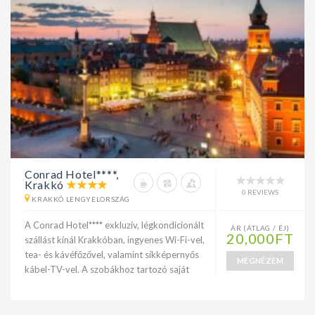
Conrad Hotel****,
Krakkó
0 REVIEWS
KRAKKÓ LENGYELORSZÁG
A Conrad Hotel**** exkluzív, légkondicionált
ÁR (ÁTLAG / ÉJ)
20,000FT
szállást kínál Krakkóban, ingyenes Wi-Fi-vel,
tea- és kávéfőzővel, valamint síkképernyős
MEGNÉZEM
kábel-TV-vel. A szobákhoz tartozó saját