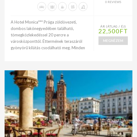
0 REVIEWS
A Hotel Monica*** Prága zöldövezeti,
ÁR (ÁTLAG / ÉJ)
dombos lakónegyedében található,
22,500FT
tömegközlekedéssel 20 percre a
MEGNÉZEM
városközponttól. Éttermének teraszáról
gyönyörű kilátás csodálható meg. Minden