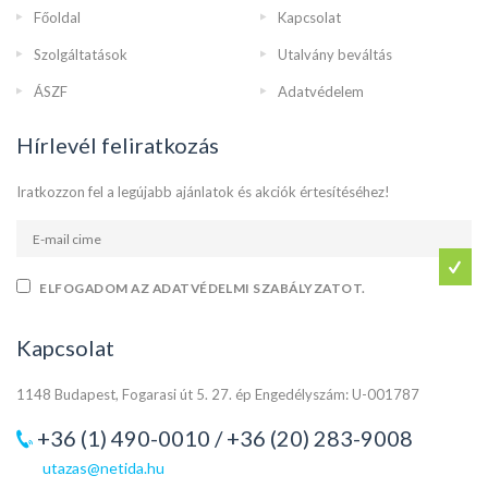
Főoldal
Kapcsolat
Szolgáltatások
Utalvány beváltás
ÁSZF
Adatvédelem
Hírlevél feliratkozás
Iratkozzon fel a legújabb ajánlatok és akciók értesítéséhez!
ELFOGADOM AZ ADATVÉDELMI SZABÁLYZATOT.
Kapcsolat
1148 Budapest, Fogarasi út 5. 27. ép Engedélyszám: U-001787
+36 (1) 490-0010 / +36 (20) 283-9008
utazas@netida.hu