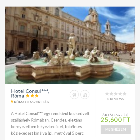
Hotel Consul***,
Róma
0 REVIEWS
RÓMA OLASZORSZÁG
A Hotel Consul*** egy rendkívül közkedvelt
ÁR (ÁTLAG / ÉJ)
25,600FT
szálláshely Rómában. Csendes, elegáns
környezetben helyezkedik el, tökéletes
MEGNÉZEM
közlekedést kínálva (pl. metróval 5 perc