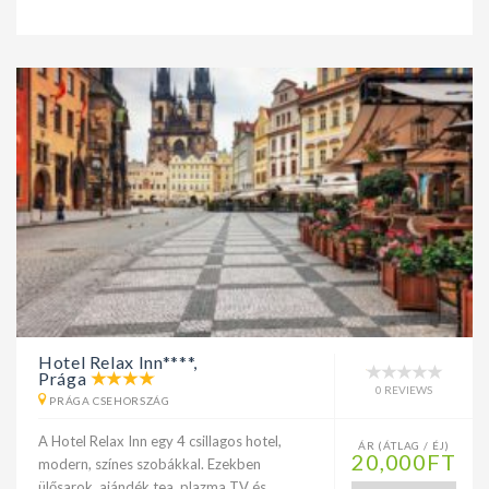
Hotel Relax Inn****,
Prága
0 REVIEWS
PRÁGA CSEHORSZÁG
A Hotel Relax Inn egy 4 csillagos hotel,
ÁR (ÁTLAG / ÉJ)
20,000FT
modern, színes szobákkal. Ezekben
ülősarok, ajándék tea, plazma TV és