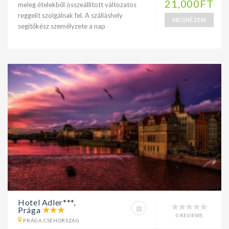
21,000FT
meleg ételekből összeállított változatos
reggelit szolgálnak fel. A szálláshely
MEGNÉZEM
segítőkész személyzete a nap
Hotel Adler***,
Prága
0 REVIEWS
PRÁGA CSEHORSZÁG