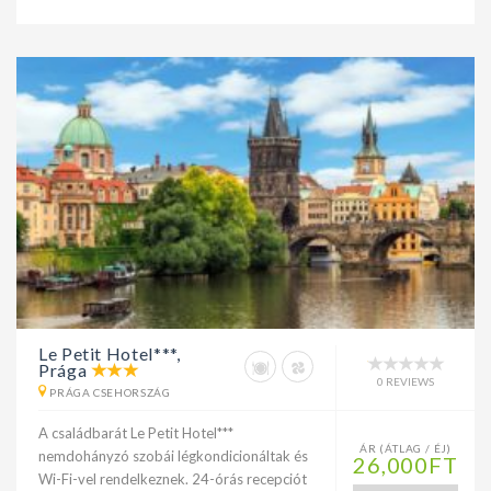
Le Petit Hotel***,
Prága
0 REVIEWS
PRÁGA CSEHORSZÁG
A családbarát Le Petit Hotel***
ÁR (ÁTLAG / ÉJ)
nemdohányzó szobái légkondicionáltak és
26,000FT
Wi-Fi-vel rendelkeznek. 24-órás recepciót