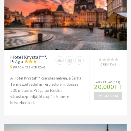
Hotel Krystal***,
Prága
0 REVIEWS
PRÁGA CSEHORSZÁG
A Hotel Krystal*** csendes helyen, a Šárka
ÁR (ÁTLAG / ÉJ)
Természetvédelmi Területtől mindössze
20,000FT
500 méterre, Prága történelmi
MEGNÉZEM
városközpontjától csupán 5 km-re
helyezkedik el.