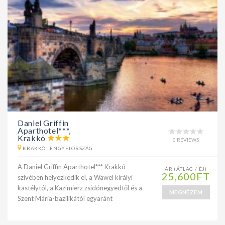
Daniel Griffin
Aparthotel***,
Krakkó
0 REVIEWS
KRAKKÓ LENGYELORSZÁG
A Daniel Griffin Aparthotel*** Krakkó
ÁR (ÁTLAG / ÉJ)
25,600FT
szívében helyezkedik el, a Wawel királyi
kastélytól, a Kazimierz zsidónegyedtől és a
MEGNÉZEM
Szent Mária-bazilikától egyaránt