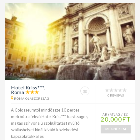
Hotel Kriss***,
Róma
0 REVIEWS
RÓMA OLASZORSZÁG
A Colosseumtól mindössze 10 perces
ÁR (ÁTLAG / ÉJ)
metróútra fekvő Hotel Kriss*** barátságos,
20,000FT
magas színvonalú szolgáltatást nyújtó
MEGNÉZEM
szálláshelyet kínál kiváló közlekedési
kapcsolatokkal és