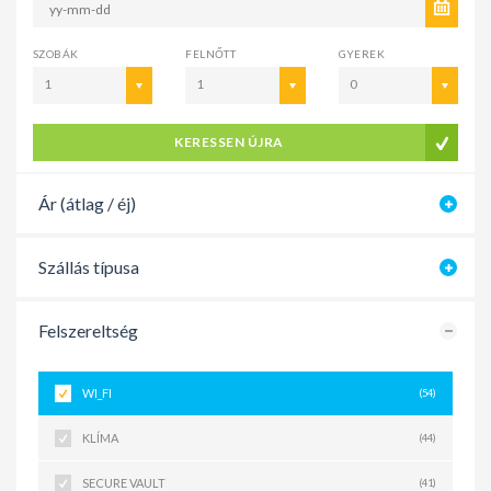
SZOBÁK
FELNŐTT
GYEREK
1
1
0
KERESSEN ÚJRA
Ár (átlag / éj)
Szállás típusa
Felszereltség
WI_FI
(54)
KLÍMA
(44)
SECURE VAULT
(41)