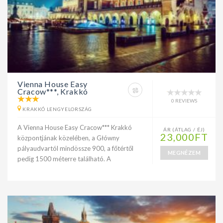
Vienna House Easy
Cracow***, Krakkó
0 REVIEWS
KRAKKÓ LENGYELORSZÁG
A Vienna House Easy Cracow*** Krakkó
ÁR (ÁTLAG / ÉJ)
23,000FT
központjának közelében, a Główny
pályaudvartól mindössze 900, a főtértől
MEGNÉZEM
pedig 1500 méterre található. A