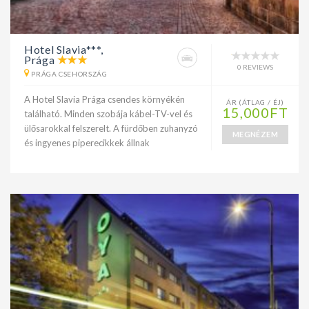
Hotel Slavia***,
Prága
0 REVIEWS
PRÁGA CSEHORSZÁG
A Hotel Slavia Prága csendes környékén
ÁR (ÁTLAG / ÉJ)
15,000FT
található. Minden szobája kábel-TV-vel és
ülősarokkal felszerelt. A fürdőben zuhanyzó
MEGNÉZEM
és ingyenes piperecikkek állnak