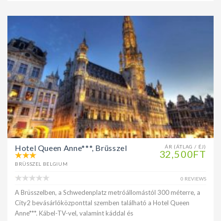
Hotel Queen Anne***, Brüsszel
ÁR (ÁTLAG / ÉJ)
32,500FT
BRÜSSZEL BELGIUM
0 REVIEWS
A Brüsszelben, a Schwedenplatz metróállomástól 300 méterre, a
City2 bevásárlóközponttal szemben található a Hotel Queen
Anne***. Kábel-TV-vel, valamint káddal és