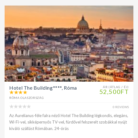
Hotel The Building****, Róma
ÁR (ÁTLAG / ÉJ)
52,500FT
RÓMA OLASZORSZÁG
0 REVIEWS
Az Aurelianus-féle falra néző Hotel The Building légkondis, elegáns,
Wi-Fi-vel, síkképernyős TV-vel, fürdővel felszerelt szobákkal nyújt
kiváló szállást Rómában. 24-órás