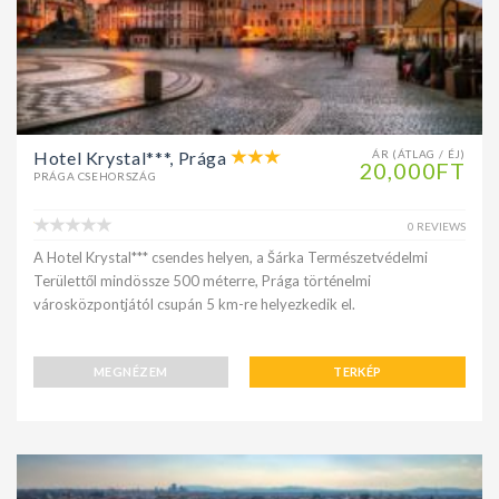
Hotel Krystal***, Prága
ÁR (ÁTLAG / ÉJ)
20,000FT
PRÁGA CSEHORSZÁG
0 REVIEWS
A Hotel Krystal*** csendes helyen, a Šárka Természetvédelmi
Területtől mindössze 500 méterre, Prága történelmi
városközpontjától csupán 5 km-re helyezkedik el.
MEGNÉZEM
TERKÉP