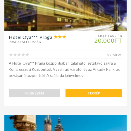
Hotel Oya***, Prága
ÁR (ÁTLAG / ÉJ)
20,000FT
PRÁGA CSEHORSZÁG
0 REVIEWS
A Hotel Oya*** Prága központjában található, sétatávolságra a
Kongresszusi Központtól, Vysehrad várától és az Arkády Pankrác
bevásárlóközponttól. A szálloda kényelmes
MEGNÉZEM
TERKÉP