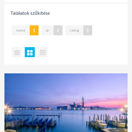
Találatok szűkítése
name
ár
rating