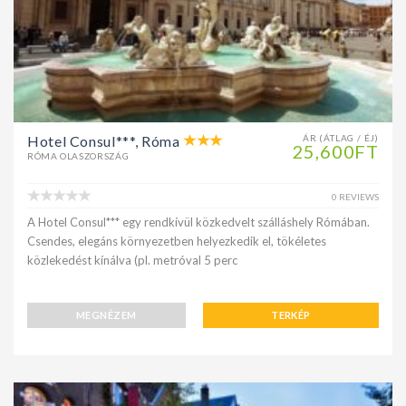
Hotel Consul***, Róma
ÁR (ÁTLAG / ÉJ)
25,600FT
RÓMA OLASZORSZÁG
0 REVIEWS
A Hotel Consul*** egy rendkívül közkedvelt szálláshely Rómában.
Csendes, elegáns környezetben helyezkedik el, tökéletes
közlekedést kínálva (pl. metróval 5 perc
MEGNÉZEM
TERKÉP