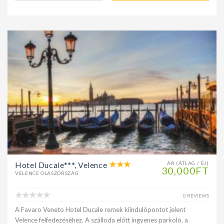
Hotel Ducale***, Velence
ÁR (ÁTLAG / ÉJ)
30,000FT
VELENCE OLASZORSZÁG
0 REVIEWS
A Favaro Veneto Hotel Ducale remek kiindulópontot jelent
Velence felfedezéséhez. A szálloda előtt ingyenes parkoló, a