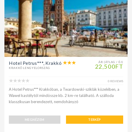
Hotel Petrus***, Krakkó
ÁR (ÁTLAG / ÉJ)
22,500FT
KRAKKÓ LENGYELORSZÁG
0 REVIEWS
A Hotel Petrus*** Krakkóban, a Twardowski-sziklák közelében, a
Wawel kastélytól mindössze kb. 2 km-re található. A szálloda
klasszikusan berendezett, nemdohányzó
MEGNÉZEM
TERKÉP