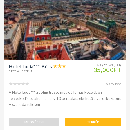
Hotel Lucia***, Bécs
ÁR (ÁTLAG / ÉJ)
35,000FT
BÉCS AUSZTRIA
0 REVIEWS
A Hotel Lucia*** a Johnstrasse metróállomás közelében
helyezkedik el, ahonnan alig 10 perc alatt elérhető a városközpont.
A szálloda teljesen
MEGNÉZEM
TERKÉP