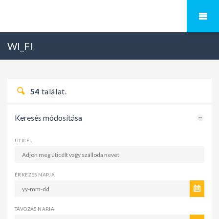
WI_FI
54
találat.
Keresés módosítása
ÚTICÉL
ÉRKEZÉS NAPJA
TÁVOZÁS NAPJA