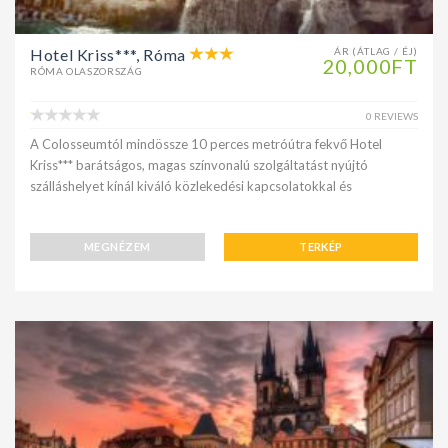
Hotel Kriss***, Róma
ÁR (ÁTLAG / ÉJ)
20,000FT
RÓMA OLASZORSZÁG
0 REVIEWS
A Colosseumtól mindössze 10 perces metróútra fekvő Hotel
Kriss*** barátságos, magas színvonalú szolgáltatást nyújtó
szálláshelyet kínál kiváló közlekedési kapcsolatokkal és
MEGNÉZEM
TERKÉP