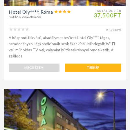
Hotel Oly****, Róma
ÁR (ÁTLAG / ÉJ)
37,500FT
RÓMA OLASZORSZÁG
0 REVIEWS
A központi fekvésű, akadálymentesített Hotel Oly**** tágas,
nemdohányzó, légkondicionált szobákat kínál. Mindegyik Wi-Fi-
vel, műholdas TV-vel, valamint hűtőszekrénnyel rendelkezik. A
szálloda
MEGNÉZEM
TERKÉP