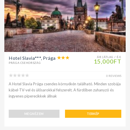
Hotel Slavia***, Prága
ÁR (ÁTLAG / ÉJ)
15,000FT
PRÁGA CSEHORSZÁG
0 REVIEWS
A Hotel Slavia Prága csendes környékén található. Minden szobája
kábel-TV-vel és ülősarokkal felszerelt. A fürdőben zuhanyzó és
ingyenes piperecikkek állnak
MEGNÉZEM
TERKÉP