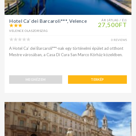
Hotel Ca’ dei Barcaroli***, Velence
ÁR (ÁTLAG / ÉJ)
27,500FT
VELENCE OLASZORSZÁG
0 REVIEWS
A Hotel Ca’ dei Barcaroli***-nak egy történelmi épület ad otthont
Mestre városában, a Casa Di Cura San Marco Kórház közelében.
MEGNÉZEM
TERKÉP