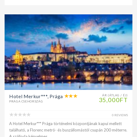
Hotel Merkur***, Prága
ÁR (ÁTLAG / ÉJ)
35,000FT
PRÁGA CSEHORSZÁG
0 REVIEWS
A Hotel Merkur*** Prága történelmi központjának kapui mellett
található, a Florenc metró- és buszállomástól csupán 200 méterre.
A szálloda kényelmes,