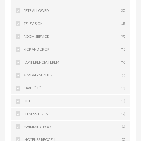
PETS ALLOWED
(32)
TELEVISION
(19)
ROOM SERVICE
(23)
PICK AND DROP
(25)
KONFERENCIA TEREM
(22)
AKADÁLYMENTES
(8)
KÁVÉFŐZŐ
(14)
LIFT
(13)
FITNESS TEREM
(12)
SWIMMING POOL
(8)
INGYENES REGGELI
(6)