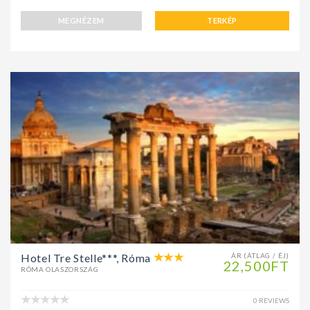
MEGNÉZEM
TERKÉP
Hotel Tre Stelle***, Róma
ÁR (ÁTLAG / ÉJ)
22,500FT
RÓMA OLASZORSZÁG
0 REVIEWS