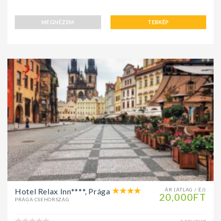
MEGNÉZEM
TERKÉP
Hotel Relax Inn****, Prága
ÁR (ÁTLAG / ÉJ)
20,000FT
PRÁGA CSEHORSZÁG