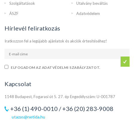
Szolgáltatások
Utalvány beváltás
ÁSZF
Adatvédelem
Hírlevél feliratkozás
Iratkozzon fel a legújabb ajánlatok és akciók értesítéséhez!
ELFOGADOM AZ ADATVÉDELMI SZABÁLYZATOT.
Kapcsolat
1148 Budapest, Fogarasi út 5. 27. ép Engedélyszám: U-001787
+36 (1) 490-0010 / +36 (20) 283-9008
utazas@netida.hu