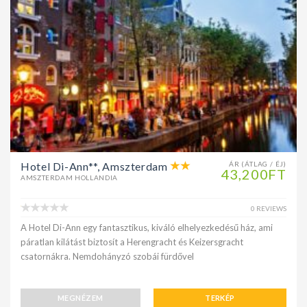
Hotel Di-Ann**, Amszterdam
ÁR (ÁTLAG / ÉJ)
43,200FT
AMSZTERDAM HOLLANDIA
0 REVIEWS
A Hotel Di-Ann egy fantasztikus, kiváló elhelyezkedésű ház, ami
páratlan kilátást biztosít a Herengracht és Keizersgracht
csatornákra. Nemdohányzó szobái fürdővel
MEGNÉZEM
TERKÉP