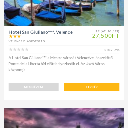
Hotel San Giuliano***, Velence
ÁR (ÁTLAG / ÉJ)
27,500FT
VELENCE OLASZORSZÁG
0 REVIEWS
A Hotel San Giuliano*** a Mestre városát Velencével összekötő
Ponte della Liberta híd előtt helyezkedik el. Az Úszó Város
központja
MEGNÉZEM
TERKÉP