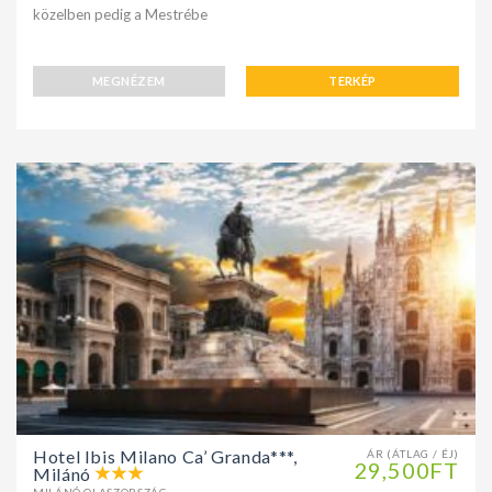
közelben pedig a Mestrébe
MEGNÉZEM
TERKÉP
Hotel Ibis Milano Ca’ Granda***,
ÁR (ÁTLAG / ÉJ)
29,500FT
Milánó
MILÁNÓ OLASZORSZÁG