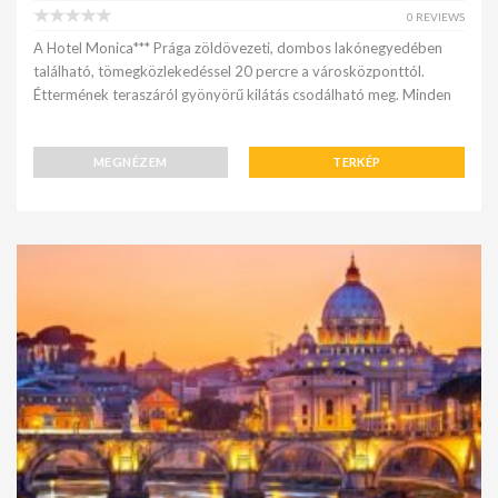
0 REVIEWS
A Hotel Monica*** Prága zöldövezeti, dombos lakónegyedében
található, tömegközlekedéssel 20 percre a városközponttól.
Éttermének teraszáról gyönyörű kilátás csodálható meg. Minden
MEGNÉZEM
TERKÉP