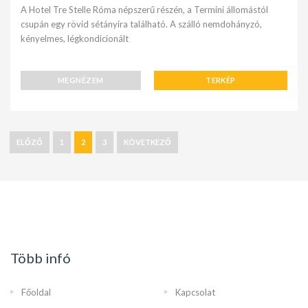
A Hotel Tre Stelle Róma népszerű részén, a Termini állomástól
csupán egy rövid sétányira található. A szálló nemdohányzó,
kényelmes, légkondicionált
MEGNÉZEM
TERKÉP
ELŐZŐ
1
2
3
KÖVETKEZŐ
Több infó
Főoldal
Kapcsolat