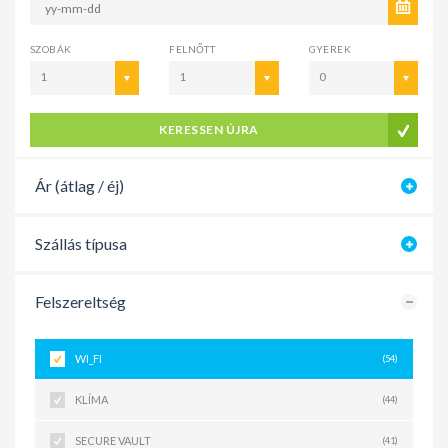
SZOBÁK
FELNŐTT
GYEREK
1
1
0
KERESSEN ÚJRA
Ár (átlag / éj)
Szállás típusa
Felszereltség
WI_FI
(54)
KLÍMA
(44)
SECURE VAULT
(41)