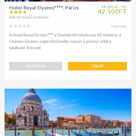
Hotel Royal Elysées****, Párizs
ÁR (ÁTLAG / ÉJ)
42,500FT
PÁRIZS FRANCIAORSZÁG
0 REVIEWS
A Hotel Royal Elysées**** a Diadalívtől mindössze 60 méterre, a
Champs-Elysées sugárúttól pedig csupán 5 percnyi sétára
található. A közeli
MEGNÉZEM
TERKÉP