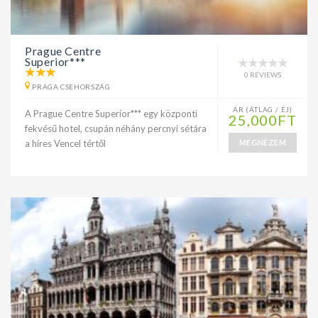
Prague Centre
Superior***
0 REVIEWS
PRÁGA CSEHORSZÁG
ÁR (ÁTLAG / ÉJ)
A Prague Centre Superior*** egy központi
25,000FT
fekvésű hotel, csupán néhány percnyi sétára
a híres Vencel tértől
MEGNÉZEM