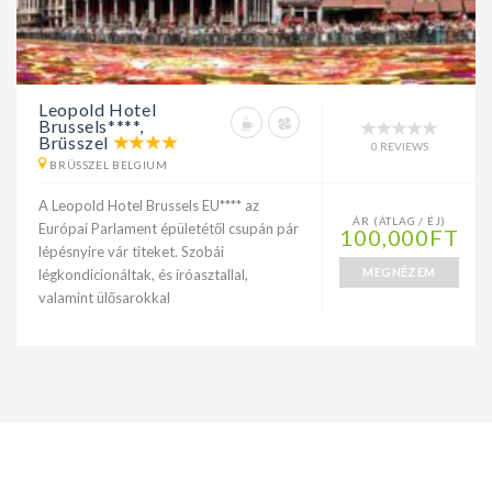
Leopold Hotel
Brussels****,
Brüsszel
0 REVIEWS
BRÜSSZEL BELGIUM
A Leopold Hotel Brussels EU**** az
ÁR (ÁTLAG / ÉJ)
Európai Parlament épületétől csupán pár
100,000FT
lépésnyire vár titeket. Szobái
MEGNÉZEM
légkondicionáltak, és íróasztallal,
valamint ülősarokkal