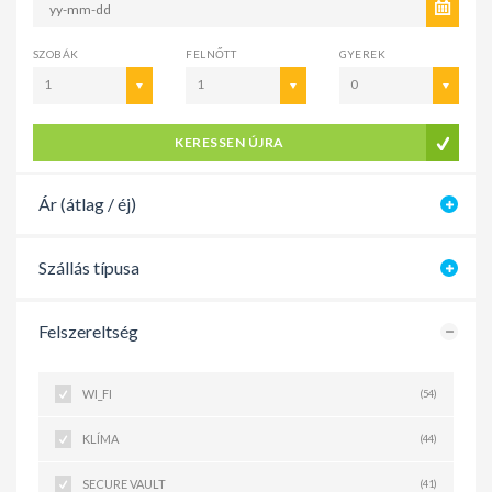
SZOBÁK
FELNŐTT
GYEREK
1
1
0
KERESSEN ÚJRA
Ár (átlag / éj)
Szállás típusa
Felszereltség
WI_FI
(54)
KLÍMA
(44)
SECURE VAULT
(41)