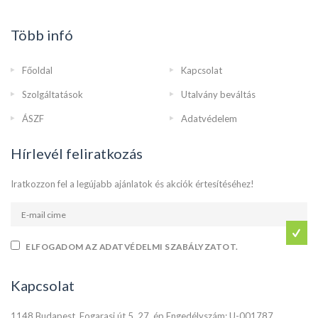
Több infó
Főoldal
Kapcsolat
Szolgáltatások
Utalvány beváltás
ÁSZF
Adatvédelem
Hírlevél feliratkozás
Iratkozzon fel a legújabb ajánlatok és akciók értesítéséhez!
ELFOGADOM AZ ADATVÉDELMI SZABÁLYZATOT.
Kapcsolat
1148 Budapest, Fogarasi út 5. 27. ép Engedélyszám: U-001787