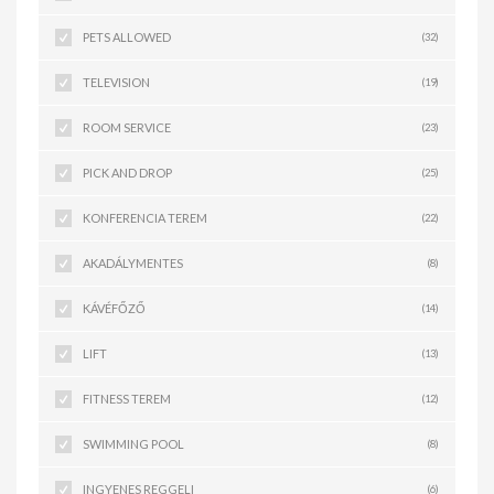
PETS ALLOWED
(32)
TELEVISION
(19)
ROOM SERVICE
(23)
PICK AND DROP
(25)
KONFERENCIA TEREM
(22)
AKADÁLYMENTES
(8)
KÁVÉFŐZŐ
(14)
LIFT
(13)
FITNESS TEREM
(12)
SWIMMING POOL
(8)
INGYENES REGGELI
(6)