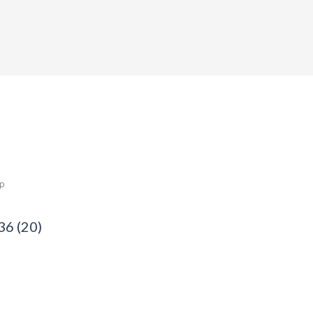
ép
36 (20)