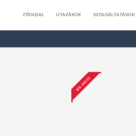
FŐOLDAL
UTAZÁSOK
SZOLGÁLTATÁSOK
10% AKCIÓ
n
27,800FT
Tour Colosseum