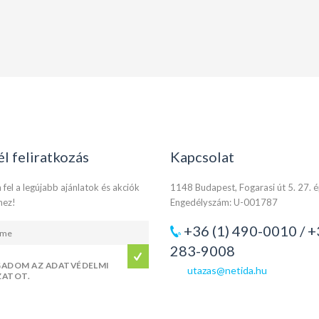
él feliratkozás
Kapcsolat
 fel a legújabb ajánlatok és akciók
1148 Budapest, Fogarasi út 5. 27. 
hez!
Engedélyszám: U-001787
+36 (1) 490-0010 / +
283-9008
GADOM AZ ADATVÉDELMI
utazas@netida.hu
ZATOT.