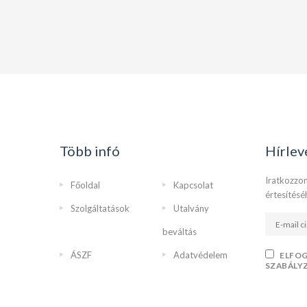
Több infó
Hírlev
Iratkozzon
Főoldal
Kapcsolat
értesítésé
Szolgáltatások
Utalvány
beváltás
ÁSZF
Adatvédelem
ELFO
SZABÁLY