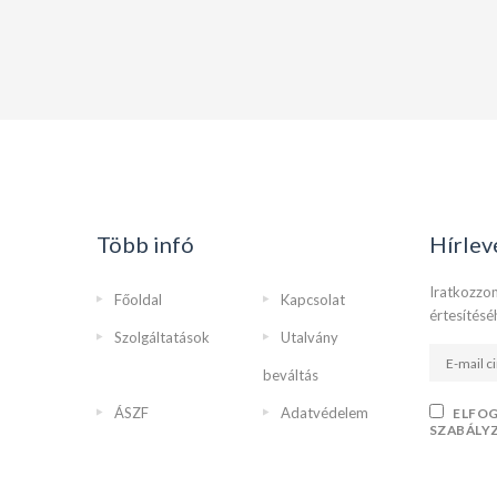
Több infó
Hírlev
Iratkozzon
Főoldal
Kapcsolat
értesítésé
Szolgáltatások
Utalvány
beváltás
ÁSZF
Adatvédelem
ELFO
SZABÁLY