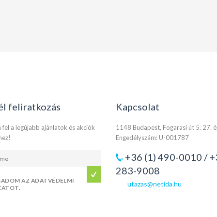
él feliratkozás
Kapcsolat
 fel a legújabb ajánlatok és akciók
1148 Budapest, Fogarasi út 5. 27. 
hez!
Engedélyszám: U-001787
+36 (1) 490-0010 / +
283-9008
GADOM AZ ADATVÉDELMI
utazas@netida.hu
ZATOT.