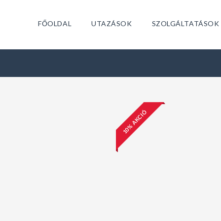
FŐOLDAL
UTAZÁSOK
SZOLGÁLTATÁSOK
10% AKCIÓ
rence Day
Tour Colosseum