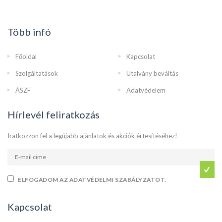
Több infó
Főoldal
Kapcsolat
Szolgáltatások
Utalvány beváltás
ÁSZF
Adatvédelem
Hírlevél feliratkozás
Iratkozzon fel a legújabb ajánlatok és akciók értesítéséhez!
ELFOGADOM AZ ADATVÉDELMI SZABÁLYZATOT.
Kapcsolat