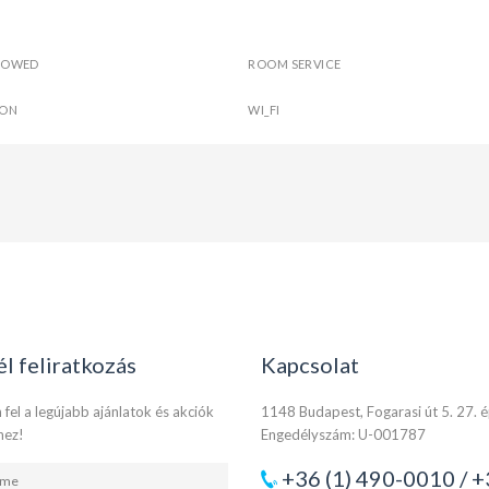
LLOWED
ROOM SERVICE
ION
WI_FI
él feliratkozás
Kapcsolat
 fel a legújabb ajánlatok és akciók
1148 Budapest, Fogarasi út 5. 27. 
hez!
Engedélyszám: U-001787
+36 (1) 490-0010 / +