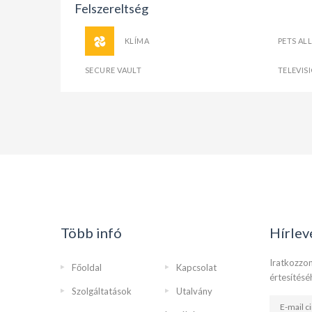
Felszereltség
KLÍMA
PETS A
SECURE VAULT
TELEVIS
Több infó
Hírlev
Iratkozzon
Főoldal
Kapcsolat
értesítésé
Szolgáltatások
Utalvány