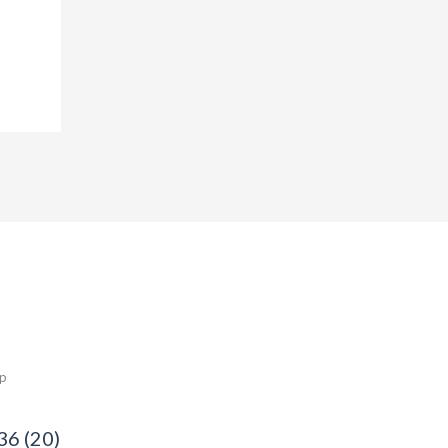
ép
36 (20)