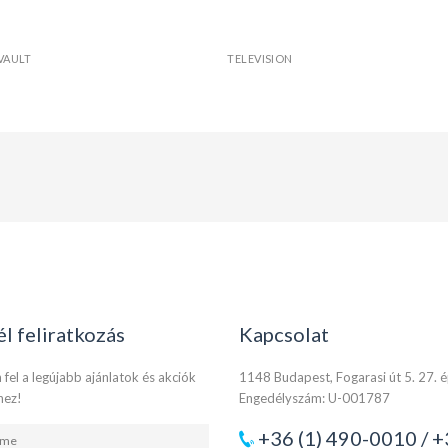
VAULT
TELEVISION
él feliratkozás
Kapcsolat
 fel a legújabb ajánlatok és akciók
1148 Budapest, Fogarasi út 5. 27. 
hez!
Engedélyszám: U-001787
+36 (1) 490-0010 / +