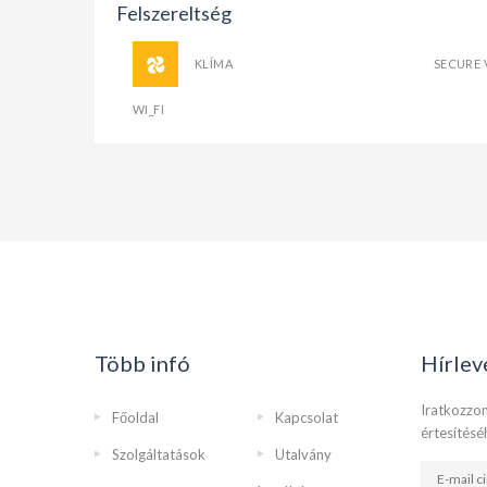
Felszereltség
KLÍMA
SECURE 
WI_FI
Több infó
Hírlev
Iratkozzon
Főoldal
Kapcsolat
értesítésé
Szolgáltatások
Utalvány