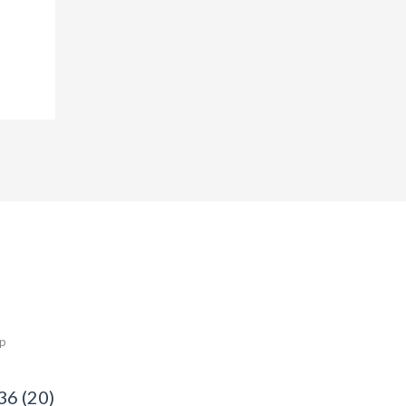
ép
36 (20)