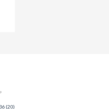
ép
36 (20)