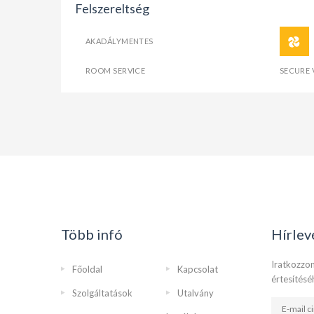
Felszereltség
AKADÁLYMENTES
ROOM SERVICE
SECURE 
Több infó
Hírlev
Iratkozzon
Főoldal
Kapcsolat
értesítésé
Szolgáltatások
Utalvány