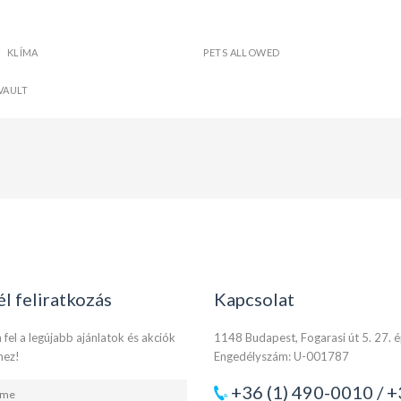
KLÍMA
PETS ALLOWED
VAULT
él feliratkozás
Kapcsolat
 fel a legújabb ajánlatok és akciók
1148 Budapest, Fogarasi út 5. 27. 
hez!
Engedélyszám: U-001787
+36 (1) 490-0010 / +