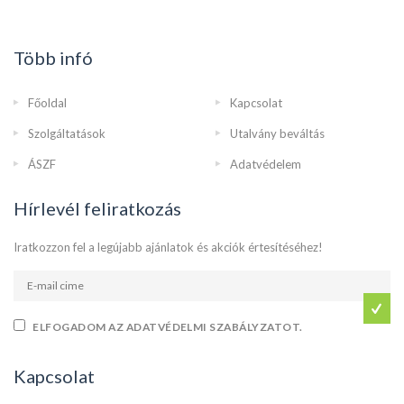
Több infó
Főoldal
Kapcsolat
Szolgáltatások
Utalvány beváltás
ÁSZF
Adatvédelem
Hírlevél feliratkozás
Iratkozzon fel a legújabb ajánlatok és akciók értesítéséhez!
ELFOGADOM AZ ADATVÉDELMI SZABÁLYZATOT.
Kapcsolat