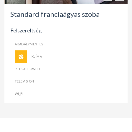
Standard franciaágyas szoba
Felszereltség
AKADÁLYMENTES
KLÍMA
PETS ALLOWED
TELEVISION
WI_FI