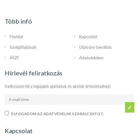
Több infó
Főoldal
Kapcsolat
Szolgáltatások
Utalvány beváltás
ÁSZF
Adatvédelem
Hírlevél feliratkozás
Iratkozzon fel a legújabb ajánlatok és akciók értesítéséhez!
ELFOGADOM AZ ADATVÉDELMI SZABÁLYZATOT.
Kapcsolat