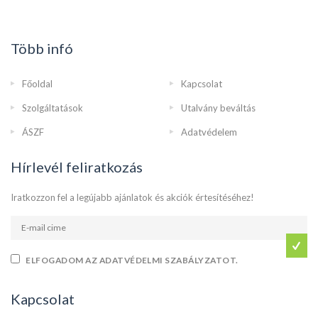
Több infó
Főoldal
Kapcsolat
Szolgáltatások
Utalvány beváltás
ÁSZF
Adatvédelem
Hírlevél feliratkozás
Iratkozzon fel a legújabb ajánlatok és akciók értesítéséhez!
ELFOGADOM AZ ADATVÉDELMI SZABÁLYZATOT.
Kapcsolat