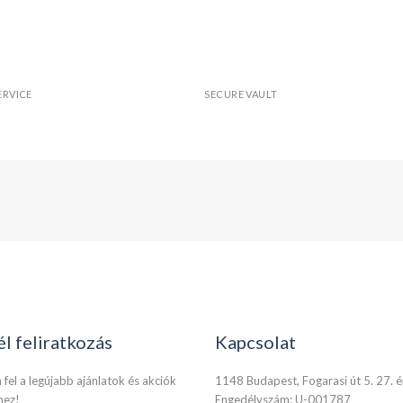
ERVICE
SECURE VAULT
él feliratkozás
Kapcsolat
 fel a legújabb ajánlatok és akciók
1148 Budapest, Fogarasi út 5. 27. 
hez!
Engedélyszám: U-001787