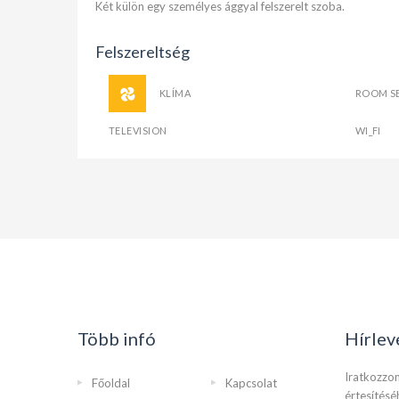
Két külön egy személyes ággyal felszerelt szoba.
Felszereltség
KLÍMA
ROOM S
TELEVISION
WI_FI
Több infó
Hírlev
Iratkozzon
Főoldal
Kapcsolat
értesítésé