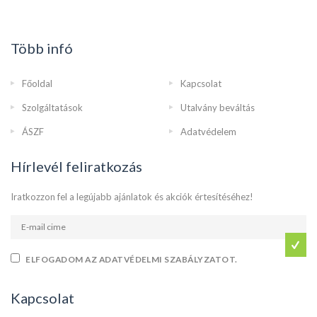
Több infó
Főoldal
Kapcsolat
Szolgáltatások
Utalvány beváltás
ÁSZF
Adatvédelem
Hírlevél feliratkozás
Iratkozzon fel a legújabb ajánlatok és akciók értesítéséhez!
ELFOGADOM AZ ADATVÉDELMI SZABÁLYZATOT.
Kapcsolat