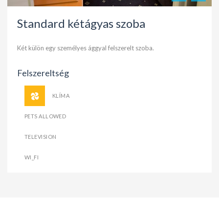
Standard kétágyas szoba
Két külön egy személyes ággyal felszerelt szoba.
Felszereltség
KLÍMA
PETS ALLOWED
TELEVISION
WI_FI