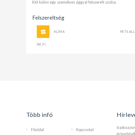
Két külön egy személyes ággyal felszerelt szoba.
Felszereltség
KLÍMA
PETS A
WI_FI
Több infó
Hírlev
Iratkozzon
Főoldal
Kapcsolat
értesítésé