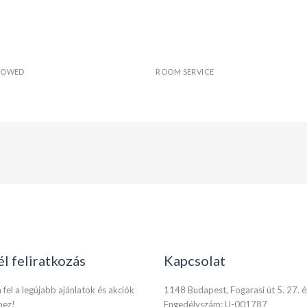
LLOWED
ROOM SERVICE
él feliratkozás
Kapcsolat
 fel a legújabb ajánlatok és akciók
1148 Budapest, Fogarasi út 5. 27. 
hez!
Engedélyszám: U-001787