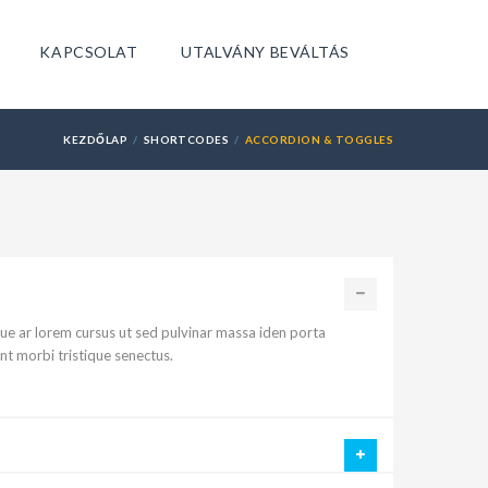
KAPCSOLAT
UTALVÁNY BEVÁLTÁS
KEZDŐLAP
SHORTCODES
ACCORDION & TOGGLES
ue ar lorem cursus ut sed pulvinar massa iden porta
nt morbi tristique senectus.