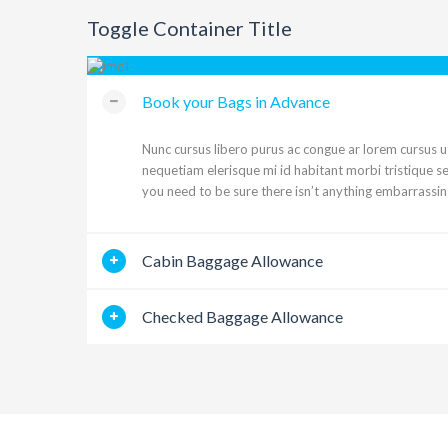
Toggle Container Title
Book your Bags in Advance
Nunc cursus libero purus ac congue ar lorem cursus u
nequetiam elerisque mi id habitant morbi tristique 
you need to be sure there isn’t anything embarrassin
Cabin Baggage Allowance
Checked Baggage Allowance