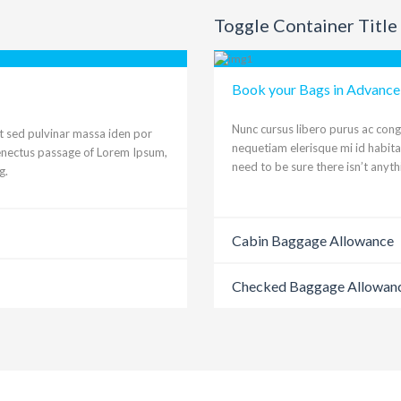
Toggle Container Title
Book your Bags in Advance
Nunc cursus libero purus ac cong
t sed pulvinar massa iden por
nequetiam elerisque mi id habit
senectus passage of Lorem Ipsum,
need to be sure there isn’t anyt
g.
Cabin Baggage Allowance
Checked Baggage Allowan