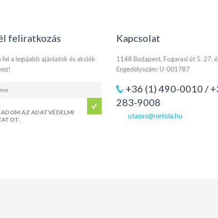
él feliratkozás
Kapcsolat
 fel a legújabb ajánlatok és akciók
1148 Budapest, Fogarasi út 5. 27. 
hez!
Engedélyszám: U-001787
+36 (1) 490-0010 / +
283-9008
GADOM AZ ADATVÉDELMI
utazas@netida.hu
ZATOT.