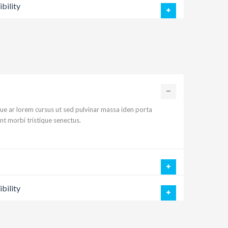
bility
ue ar lorem cursus ut sed pulvinar massa iden porta
nt morbi tristique senectus.
bility