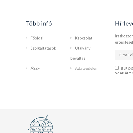
Több infó
Hírlev
Iratkozzon
Főoldal
Kapcsolat
értesítésé
Szolgáltatások
Utalvány
beváltás
ÁSZF
Adatvédelem
ELFO
SZABÁLY