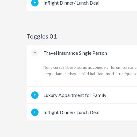
Inflight Dinner/ Lunch Deal
Toggles 01
Travel Insurance Single Person
Nunc cursus libero purus ac congue ar lorem cursus u
nequetiam elerisque mi id habitant morbi tristique s
Luxury Appartment for Family
Inflight Dinner/ Lunch Deal