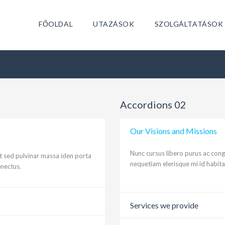
FŐOLDAL
UTAZÁSOK
SZOLGÁLTATÁSOK
Accordions 02
Our Visions and Missions
Nunc cursus libero purus ac cong
t sed pulvinar massa iden porta
nequetiam elerisque mi id habita
enectus.
Services we provide