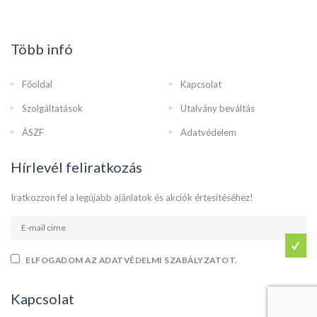
Több infó
Főoldal
Kapcsolat
Szolgáltatások
Utalvány beváltás
ÁSZF
Adatvédelem
Hírlevél feliratkozás
Iratkozzon fel a legújabb ajánlatok és akciók értesítéséhez!
ELFOGADOM AZ ADATVÉDELMI SZABÁLYZATOT.
Kapcsolat