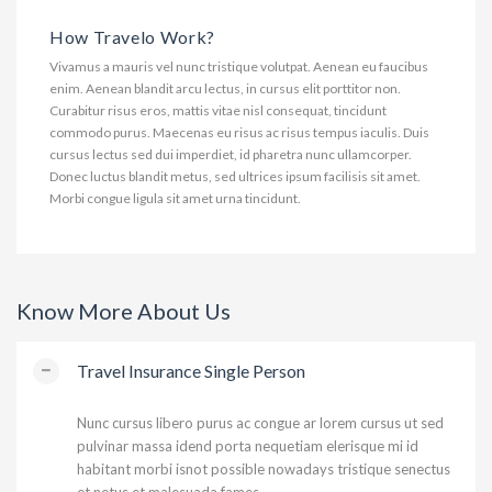
How Travelo Work?
Vivamus a mauris vel nunc tristique volutpat. Aenean eu faucibus
enim. Aenean blandit arcu lectus, in cursus elit porttitor non.
Curabitur risus eros, mattis vitae nisl consequat, tincidunt
commodo purus. Maecenas eu risus ac risus tempus iaculis. Duis
cursus lectus sed dui imperdiet, id pharetra nunc ullamcorper.
Donec luctus blandit metus, sed ultrices ipsum facilisis sit amet.
Morbi congue ligula sit amet urna tincidunt.
Know More About Us
Travel Insurance Single Person
Nunc cursus libero purus ac congue ar lorem cursus ut sed
pulvinar massa idend porta nequetiam elerisque mi id
habitant morbi isnot possible nowadays tristique senectus