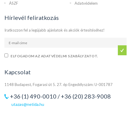
ÁSZF
Adatvédelem
Hírlevél feliratkozás
Iratkozzon fel a legújabb ajánlatok és akciók értesítéséhez!
ELFOGADOM AZ ADATVÉDELMI SZABÁLYZATOT.
Kapcsolat
1148 Budapest, Fogarasi út 5. 27. ép Engedélyszám: U-001787
+36 (1) 490-0010 / +36 (20) 283-9008
utazas@netida.hu