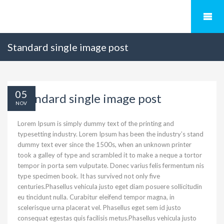
Standard single image post
05
Standard single image post
NOV
Lorem Ipsum is simply dummy text of the printing and
typesetting industry. Lorem Ipsum has been the industry’s stand
dummy text ever since the 1500s, when an unknown printer
took a galley of type and scrambled it to make a neque a tortor
tempor in porta sem vulputate. Donec varius felis fermentum nis
type specimen book. It has survived not only five
centuries.Phasellus vehicula justo eget diam posuere sollicitudin
eu tincidunt nulla. Curabitur eleifend tempor magna, in
scelerisque urna placerat vel. Phasellus eget sem id justo
consequat egestas quis facilisis metus.Phasellus vehicula justo