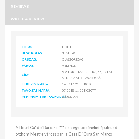
REVIEWS
WRITE A REVIEW
TÍPUS:
HOTEL
BESOROLÁS:
3 CSILLAG
ORSZÁG:
OLASZORSZÁG
VÁROS:
VELENCE
VIA FORTE MARGHERA, 65, 30173
CÍM:
VENEZIA VE, OLASZORSZÁG
ÉRKEZÉS NAPJA:
14:00 ÉS 22:00 KÖZÖTT
TÁVOZÁS NAPJA:
07:00 ÉS 11:00 KÖZÖTT
MINIMUM TARTOZKODÁS:
2 ÉJSZAKA
A Hotel Ca’ dei Barcaroli***-nak egy történelmi épület ad
otthont Mestre városában, a Casa Di Cura San Marco