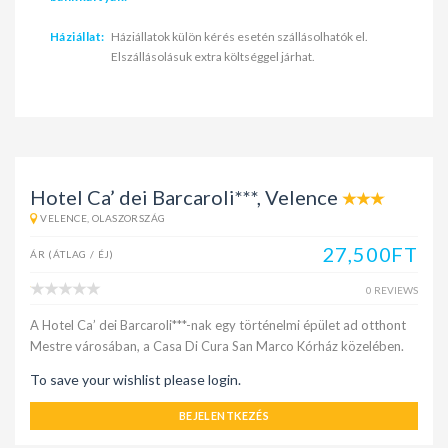
Háziállat:
Háziállatok külön kérés esetén szállásolhatók el.
Elszállásolásuk extra költséggel járhat.
Hotel Ca’ dei Barcaroli***, Velence
VELENCE, OLASZORSZÁG
27,500FT
ÁR (ÁTLAG / ÉJ)
0 REVIEWS
A Hotel Ca’ dei Barcaroli***-nak egy történelmi épület ad otthont
Mestre városában, a Casa Di Cura San Marco Kórház közelében.
To save your wishlist please login.
BEJELENTKEZÉS