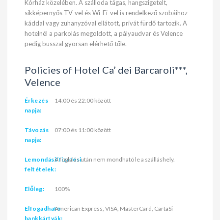
Kórház közelében. A szálloda tágas, hangszigetelt,
síkképernyős TV-vel és Wi-Fi-vel is rendelkező szobáihoz
káddal vagy zuhanyzóval ellátott, privát fürdő tartozik. A
hotelnél a parkolás megoldott, a pályaudvar és Velence
pedig busszal gyorsan elérhető tőle.
Policies of Hotel Ca’ dei Barcaroli***,
Velence
Érkezés
14:00 és 22:00 között
napja:
Távozás
07:00 és 11:00 között
napja:
Lemondási/fizetési
A foglalás után nem mondható le a szálláshely.
feltételek:
Előleg:
100%
Elfogadható
American Express, VISA, MasterCard, CartaSi
bankkártyák: