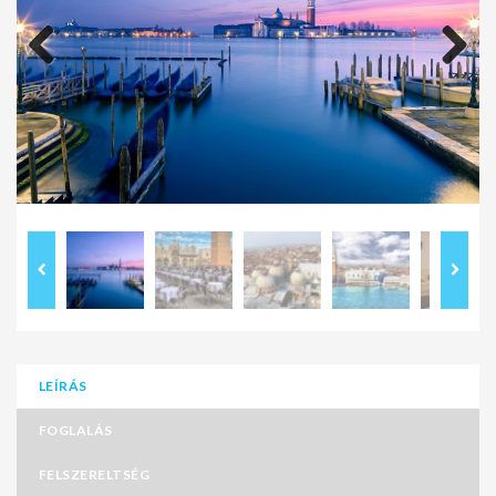
Previous
Next
LEÍRÁS
FOGLALÁS
FELSZERELTSÉG