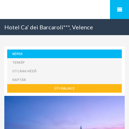
Hotel Ca’ dei Barcaroli***, Velence
KÉPEK
TERKÉP
UTCÁRA NÉZŐ
NAPTÁR
ÚTI KALAUZ