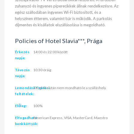
zuhanyzó és ingyenes piperecikkek állnak rendelkezésre. Az
egész szállodában ingyenes Wi-Fi biztosított, és a
helyszínen étterem, valamint bár is működik. A parkolás
díjmentes és kisállatok elszállásolása is megoldható.
Policies of Hotel Slavia***, Prága
Érkezés
14:00 és 22:00 között
napja:
Távozás
10:30 óráig
napja:
Lemondási/fizetési
A foglalás után nem mondható le a szálláshely.
feltételek:
Előleg:
100%
Elfogadható
American Express, VISA, MasterCard, Maestro
bankkártyák: