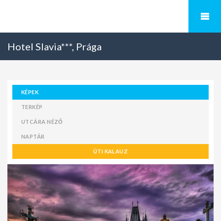
Hotel Slavia***, Prága
KÉPEK
TERKÉP
UTCÁRA NÉZŐ
NAPTÁR
ÚTI KALAUZ