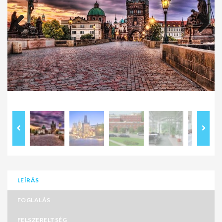
Previous
Next
LEÍRÁS
FOGLALÁS
FELSZERELTSÉG