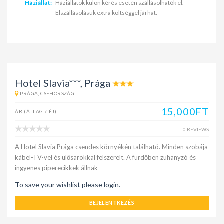
Háziállat:
Háziállatok külön kérés esetén szállásolhatók el.
Elszállásolásuk extra költséggel járhat.
Hotel Slavia***, Prága
PRÁGA, CSEHORSZÁG
15,000FT
ÁR (ÁTLAG / ÉJ)
0 REVIEWS
A Hotel Slavia Prága csendes környékén található. Minden szobája
kábel-TV-vel és ülősarokkal felszerelt. A fürdőben zuhanyzó és
ingyenes piperecikkek állnak
To save your wishlist please login.
BEJELENTKEZÉS