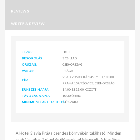
REVIEWS
WRITE A REVIEW
TÍPUS:
HOTEL
BESOROLÁS:
3 CSILLAG
ORSZÁG:
CSEHORSZÁG
VÁROS:
PRÁGA
VLADIVOSTOCKÁ 1460/10B, 100 00
CÍM:
PRAHA 10-VRŠOVICE, CSEHORSZÁG
ÉRKEZÉS NAPJA:
14:00 ÉS 22:00 KÖZÖTT
TÁVOZÁS NAPJA:
10:30 ÓRÁIG
MINIMUM TARTOZKODÁS:
2 ÉJSZAKA
A Hotel Slavia Prága csendes környékén található. Minden
szobája kábel-TV-vel és ülősarokkal felszerelt. A fürdőben