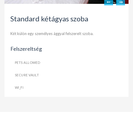
Standard kétágyas szoba
Két külön egy személyes ággyal felszerelt szoba.
Felszereltség
PETS ALLOWED
SECURE VAULT
WI_FI