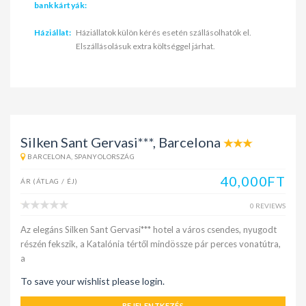
bankkártyák:
Háziállat:
Háziállatok külön kérés esetén szállásolhatók el.
Elszállásolásuk extra költséggel járhat.
Silken Sant Gervasi***, Barcelona
BARCELONA, SPANYOLORSZÁG
40,000FT
ÁR (ÁTLAG / ÉJ)
0 REVIEWS
Az elegáns Silken Sant Gervasi*** hotel a város csendes, nyugodt
részén fekszik, a Katalónia tértől mindössze pár perces vonatútra,
a
To save your wishlist please login.
BEJELENTKEZÉS