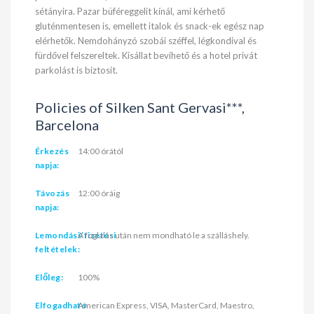
sétányira. Pazar büféreggelit kínál, ami kérhető
gluténmentesen is, emellett italok és snack-ek egész nap
elérhetők. Nemdohányzó szobái széffel, légkondival és
fürdővel felszereltek. Kisállat bevihető és a hotel privát
parkolást is biztosít.
Policies of Silken Sant Gervasi***,
Barcelona
Érkezés
14:00 órától
napja:
Távozás
12:00 óráig
napja:
Lemondási/fizetési
A foglalás után nem mondható le a szálláshely.
feltételek:
Előleg:
100%
Elfogadható
American Express, VISA, MasterCard, Maestro,