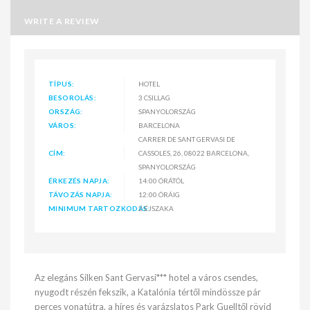
WRITE A REVIEW
TÍPUS:
HOTEL
BESOROLÁS:
3 CSILLAG
ORSZÁG:
SPANYOLORSZÁG
VÁROS:
BARCELONA
CARRER DE SANT GERVASI DE
CÍM:
CASSOLES, 26, 08022 BARCELONA,
SPANYOLORSZÁG
ÉRKEZÉS NAPJA:
14:00 ÓRÁTÓL
TÁVOZÁS NAPJA:
12:00 ÓRÁIG
MINIMUM TARTOZKODÁS:
2 ÉJSZAKA
Az elegáns Silken Sant Gervasi*** hotel a város csendes,
nyugodt részén fekszik, a Katalónia tértől mindössze pár
perces vonatútra, a híres és varázslatos Park Guelltől rövid