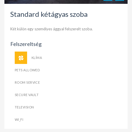
Standard kétágyas szoba
Két külön egy személyes ággyal felszerelt szoba.
Felszereltség
KLÍMA
PETS ALLOWED
ROOM SERVICE
SECURE VAULT
TELEVISION
WI_FI