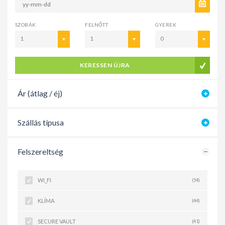
SZOBÁK
FELNŐTT
GYEREK
1
1
0
KERESSEN ÚJRA
Ár (átlag / éj)
Szállás típusa
Felszereltség
WI_FI
(54)
KLÍMA
(44)
SECURE VAULT
(41)