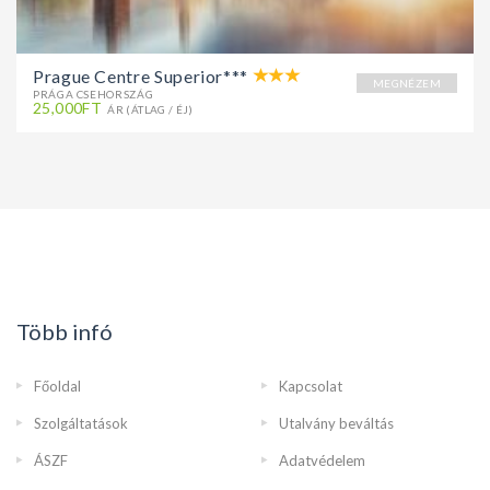
Prague Centre Superior***
MEGNÉZEM
PRÁGA CSEHORSZÁG
25,000FT
ÁR (ÁTLAG / ÉJ)
Több infó
Főoldal
Kapcsolat
Szolgáltatások
Utalvány beváltás
ÁSZF
Adatvédelem