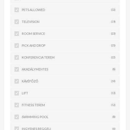
PETS ALLOWED
(32)
TELEVISION
(19)
ROOM SERVICE
(23)
PICK AND DROP
(25)
KONFERENCIA TEREM
(22)
AKADÁLYMENTES
(8)
KÁVÉFŐZŐ
(14)
LIFT
(13)
FITNESS TEREM
(12)
SWIMMING POOL
(8)
INGYENES REGGELI
(6)